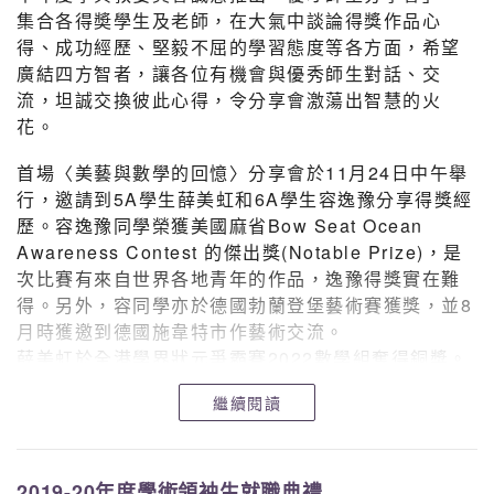
集合各得奬學生及老師，在大氣中談論得獎作品心
得、成功經歷、堅毅不屈的學習態度等各方面，希望
廣結四方智者，讓各位有機會與優秀師生對話、交
流，坦誠交換彼此心得，令分享會激蕩出智慧的火
花。
首場〈美藝與數學的回憶〉分享會於11月24日中午舉
行，邀請到5A學生薛美虹和6A學生容逸豫分享得獎經
歷。容逸豫同學榮獲美國麻省Bow Seat Ocean
Awareness Contest 的傑出獎(Notable Prize)，是
次比賽有來自世界各地青年的作品，逸豫得獎實在難
得。另外，容同學亦於德國勃蘭登堡藝術賽獲獎，並8
月時獲邀到德國施韋特市作藝術交流。
薛美虹於全港學界狀元爭霸賽2022數學組奪得銅獎。
她們引導同學們走進時光隧道，回到那些創作及解難
繼續閱讀
的時光。
2019-20年度學術領袖生就職典禮