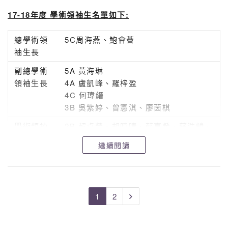
17-18年度 學術領袖生名單如下:
總學術領
5C周海燕、鮑會薈
袖生長
副總學術
5A 黃海琳
領袖生長
4A 盧凱峰、羅梓盈
4C 何瑋縉
3B 吳紫婷、曾憲淇、廖茵棋
學術領袖
2B 賴卓瑩、胡曉晴、蔡嘉希、蘇浩麟、
生
羅雪怡、郭浩鉎
繼續閱讀
3A 李育姍、盧媚、龍嘉茵、周加承、杜
嘉欣
3B 陳卓琳、陳卓靈、吳采兒、嚴嘉兒、
程甘迪、鍾卓希、 傅永
1
2
樂、洪栢廉、郭子傑、盧凱昭、馬浩
文、彭遵熹、張樂怡、 蘇曉藍、陳
敏怡