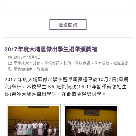
2A
4
李彩兒
2C
2
李樂詩
繼續閱讀
23
張家僖
3A
13
陳栢廸
2017年度大埔區傑出學生選舉頒獎禮
3C
1
黎善恩
2017年10月9日
20
姚俊熙
學生成就
其他
、
學校資訊
其他
、
學校資訊
、
學生成就
、
社區活動
學術領袖生
、
教務組
3D
6
梁紀盷
7
麥心瑩
2017 年度大埔區傑出學生選舉頒獎禮已於10月7日(星期
5A
9
鍾宛瑩
9
陳家軒
六)舉行，本校學生 6A 班徐佩欣(16-17年副學術領袖生
5A
10
黎天蔚
長)榮獲大埔區傑出學生，在此恭賀得獎同學。
5A
22
陳鈞煒
4A
17
蘇鎂渟
4B
11
葛俊杰
5B
2
陳嘉琪
4C
21
蘇家豪
5B
8
程港傑
4D
10
徐迪峯