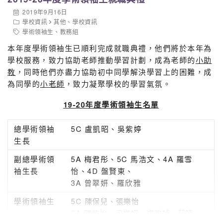
2019年9月16日
學校資訊
其他
、
學校資訊
學術領袖生
、
教務組
本年度學術領袖生已順利完成就職典禮，他們將於本年為
學校服務，致力協助老師推動學習計劃，成為老師的
小助
教
，同時他們亦盡力協助初中同學解決學習上的困難，成
為同學的
小老師
，致力凝聚學校的學習氣氛。
19-20
年度
學術領袖生名單
總學術領袖
5C 盧凱昭、吳紫婷
生長
副總學術領
5A 梅君彤、5C 馬浩文、4A 羅雪
袖生長
怡、4D 盤賢東、
3A 曾翠妍、羅欣雅
學術領袖生
5C
陳保兒、
張樂怡
5A
陳敏怡、
梁樂妍、
盧韵幀、
蘇曉