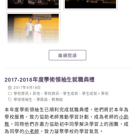
5B
10
葛俊杰
5A
3
陳美延
5B
13
李澤燊
7
劉靜雯
環保教育在靈風
16
蘇詠心
5B
17
鄧瀚駿
5D
20
余子將
5C
8
許耿奮
繼續閱讀
2017-2018年度學術領袖生就職典禮
2017年9月18日
學校資訊
其他
、
學校資訊
、
學生成就
、
學生成就
學術
學術領袖生
、
學風組
、
教務組
本年度學術領袖生已順利完成就職典禮，他們將於本年為
學校服務，致力協助老師推動學習計劃，成為老師的
小助
教
，同時他們亦盡力協助初中同學解決學習上的困難，成
為同學的
小老師
，致力凝聚學校的學習氣氛。