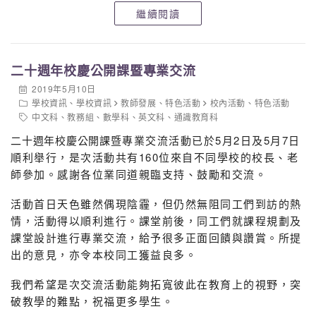
藍、
杜嘉欣、
嚴嘉兒、
程甘迪、
周加
繼續閱讀
承、
鍾卓希
、
傅永樂、
彭遵熹、
王俊宇
4A
陳美伶、
陳奕瑤、
李毅儀、
李紫
晴、
方志鑫、
蕭恒
望、
原湧、
王彤彤、
二十週年校慶公開課暨專業交流
鄭茹心
2B
陳寶兒、
江淑雯、
楊曉
澄、
李卓
2019年5月10日
學校資訊
、
學校資訊
教師發展
、
特色活動
校內活動
、
特色活動
祺、
蔡惠琪、
樊芷暚、
薛美虹、
王浠
中文科
、
教務組
、
數學科
、
英文科
、
通識教育科
雨、
黃冠杰、
余沛熹、
陳丹莉
2A
鄭言希、
徐汶鎣、
何芷盈、
胡芝
二十週年校慶公開課
暨專業交流活動已於5月2日及5月7日
瑋、
梁綺崎、
蘇倩琳、
譚渟、
錢美婷、
順利舉行，是次活動共有160位來自不同學校的校長、老
王翠滢、
鍾詠勤、
梁梓朗
師參加。感謝各位業同道親臨支持、鼓勵和交流。
活動首日天色雖然偶現陰霾，但仍然無阻同工們到訪的熱
情，活動得以順利進行。課堂前後，同工們就課程規劃及
課堂設計進行專業交流，給予很多正面回饋與讚賞。所提
出的意見，亦令本校同工獲益良多。
我們希望是次交流活動能夠拓寬彼此在教育上的視野，突
破教學的難點，祝福更多學生。