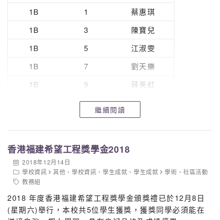
1B
1
蔡惠琪
1B
3
陳寶兒
1B
5
江淑雯
1B
7
劉天樂
英文科
1B
9
薛美虹
1C
13
鄭紹慈
繼續閱讀
1D
21
李俊鵬
香港福建希望工程獎學金2018
2018年12月14日
學校資訊
其他
、
學校資訊
、
學生成就
、
學生成就
學術
、
社區活動
教務組
2018 年度香港福建希望工程獎學金頒獎禮已於12月8日
(星期六)舉行
，本校共5位學生獲獎，獲獎同學必須能在