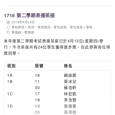
3C 張淳靜
4A 周加承、杜嘉欣、黎善恩、鍾卓
1718 第二學期表揚茶座
希、傅永樂、王俊宇、 程
甘迪、陳敏怡、蘇曉藍、陳卓靈、洪
2018年4月18日
學校資訊
其他
、
學校資訊
、
學生成就
、
學生成就
學術
栢廉
學風組
、
教務組
4C 張樂怡、馬浩文、郭子傑、廖茵
棋、陳保兒
本年度第二學期考試表揚茶座已於4月12日(星期四)舉
5A 陸嘉浩、曾穎瑜
行，今次茶座共有24位學生獲得進步獎，在此恭賀各位得
5C 陳俊熙
獎同學。
4C
18
馬浩文
班
別
班號
姓名
4C
24
葉祖偉
1A
18
賴詠朗
4D
1
鄭幸兒
1B
11
黃冰兒
30
蘇浩軒
4D
4
劉逸妍
通識科
1C
17
林宏凱
19
李浩賢
1D
13
張俊豪
26
黃瑋健