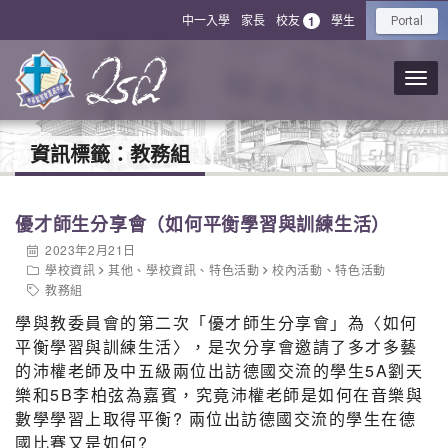
中一入學
家長
校友
學生
1
Portal
資訊標籤：
教務組
優才師生分享會（如何平衡學習與訓練生活）
2023年2月21日
學校資訊
其他
、
學校資訊
、
特色活動
校內活動
、
特色活動
教務組
學與教委員會的第二次「優才師生分享會」為〈如何
平衡學習與訓練生活〉，是次分享會邀請了多才多藝
的沛權老師及中五級兩位出訪德國交流的學生5A劉天
樂和5B李柏弦為嘉賓，究竟沛權老師是如何在音樂與
數學學習上取得平衡? 兩位出訪德國交流的學生在德
國比賽又是如何?