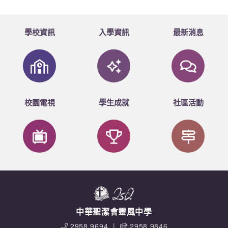
3D莊文慧
4A 黎天蔚、李浩銘、呂嘉俊、曾穎瑜
學校資訊
入學資訊
最新消息
4C劉依其
5A鄒咏欣、李凱旋、文美儀、杜嘉儀、
謝晥晴、楊詠婷
5C單綺文
校園電視
學生成就
社區活動
中華聖潔會靈風中學
2958 9694
|
2958 9846