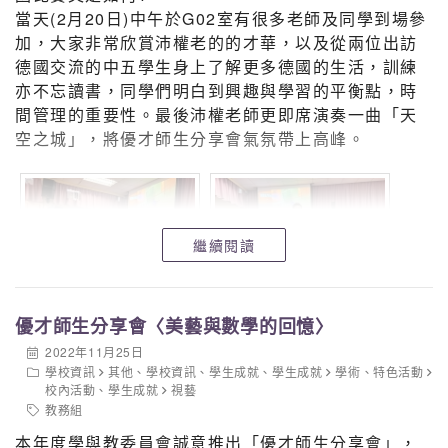
當天(2月20日)中午於G02室有很多老師及同學到場參
加，大家非常欣賞沛權老的的才華，以及從兩位出訪
德國交流的中五學生身上了解更多德國的生活，訓練
亦不忘讀書，同學們明白到興趣與學習的平衡點，時
間管理的重要性。最後沛權老師更即席演奏一曲「天
空之城」，將優才師生分享會氣氛帶上高峰。
繼續閱讀
優才師生分享會〈美藝與數學的回憶〉
2022年11月25日
學校資訊
其他
、
學校資訊
、
學生成就
、
學生成就
學術
、
特色活動
校內活動
、
學生成就
視藝
教務組
本年度學與教委員會誠意推出「優才師生分享會」，