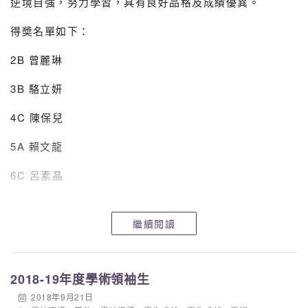
逆境自強，努力學習，具
有良好品格及成績優異。
得奬名單如下：
2B 曾麗琳
3B 駱立妍
2A
6
羅欣雅
4C 陳保兒
2C
30
黃奕昌
5A 賴文龍
2D
23
孫宇航
6C 呂素晶
2D
27
黃煥然
以上同學各獲$5,000奬學金，在此恭賀得獎同學。
繼續閱讀
2018-19年度學術領袖生
2018年9月21日