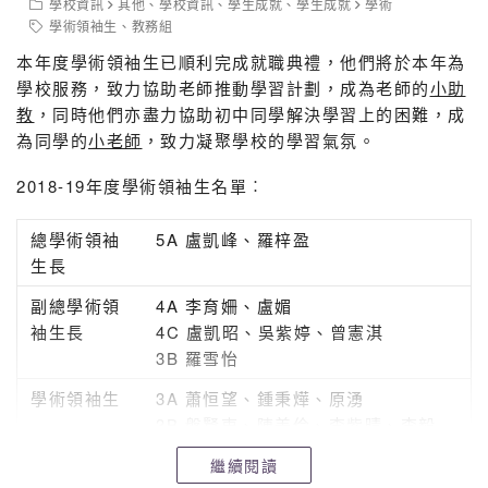
學校資訊
其他
、
學校資訊
、
學生成就
、
學生成就
學術
學術領袖生
、
教務組
本年度學術領袖生已順利完成就職典禮，他們將於本年為
學校服務，致力協助老師推動學習計劃，成為老師的
小助
教
，同時他們亦盡力協助初中同學解決學習上的困難，成
為同學的
小老師
，致力凝聚學校的學習氣氛。
2018-19年度學術領袖生名單︰
數學科
3A
2
陳敏靖
總學術領袖
5A 盧凱峰、羅梓盈
3A
25
王偉駿
生長
3C
11
林子揚
副總學術領
4A 李育姍、盧媚
袖生長
4C 盧凱昭、吳紫婷、曾憲淇
3D
27
余康年
3B 羅雪怡
學術領袖生
3A 蕭恒望、鍾秉燁、原湧
3B 盤賢東、陳美伶、李紫晴、李毅
儀、鄭茹心、蔡嘉希、 陳
繼續閱讀
奕瑤、張鎧琪、胡曉晴