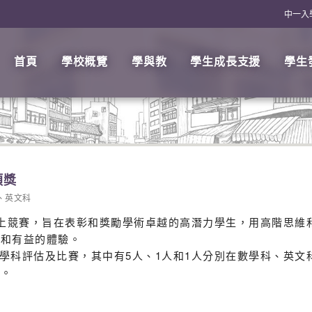
中一入
首頁
學校概覽
學與教
學生成長支援
學生
頒獎
、
英文科
度網上競賽，旨在表彰和獎勵學術卓越的高潛力學生，用高階思
與和有益的體驗。
校學科評估及比賽，其中有5人、1人和1人分別在數學科、英
生。