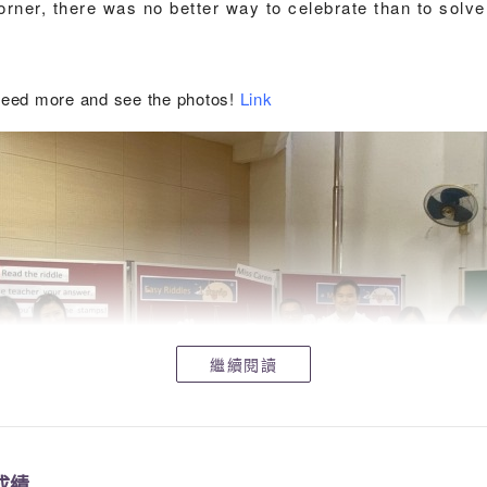
rner, there was no better way to celebrate than to solve 
reed more and see the photos!
Link
繼續閱讀
成績