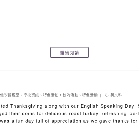
繼續閱讀
其他學習經歷
、
學校資訊
、
特色活動
校內活動
、
特色活動
英文科
ted Thanksgiving along with our English Speaking Day. 
d their coins for delicious roast turkey, refreshing ice-l
 was a fun day full of appreciation as we gave thanks for a