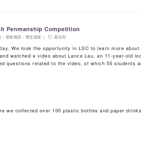
張穎豪
劉鎧狄
趙靈兒
ish Penmanship Competition
胡迪皓
他
、
學校資訊
、
學生成就
英文科
ay. We took the opportunity in LSC to learn more about h
余澤涵
and watched a video about Lance Lau, an 11-year-old loc
張柏恒
d questions related to the video, of which 55 students a
馬思衡
鄭諾天
譚正豪
譚正豪
re we collected over 100 plastic bottles and paper drin
石梦厦
薛美虹