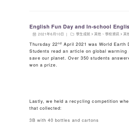
2B
2B
2B
English Fun Day and In-school Engl
2B
2021年6月10日
學生成就
其他
、
學校資訊
其
Thursday 22
April 2021 was World Earth D
nd
3A
Students read an article on global warming 
3B
save our planet. Over 350 students answere
won a prize.
3B
4A
4A
4A
Lastly, we held a recycling competition whe
that collected:
4A
5A
3B with 40 bottles and cartons