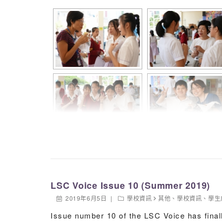
6A24 SO Wing Lok
Merit: Yu Hon Jim (5B)
6C06 NG Tsz Ting
6C11 HA Wai Ho
Merit: Chan Cheuk Ling (6A)
6C13 KWOK Tsz Kit
6C24 YIP Cho Wai
6D01 CHENG Hang Yi
6D04 PANG Wing Laam
6D05 WONG Sheung
6D18 TANG Yiu Wa
Miss Matteo
Prizes were eventually given when we had a
Congratulations to all winners and runners-
LSC Voice Issue 10 (Summer 2019)
2019年6月5日
學校資訊
其他
、
學校資訊
、
學生
Issue number 10 of the LSC Voice has finall