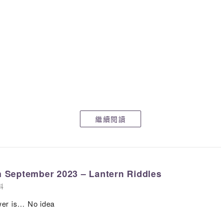
繼續閱讀
th September 2023 – Lantern Riddles
科
wer is… No idea