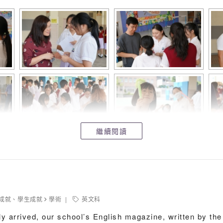
繼續閱讀
fternoon class teacher periods from 1
– 8
February 2
st
th
up.
成就
、
學生成就
學術
英文科
y arrived, our school’s English magazine, written by the 