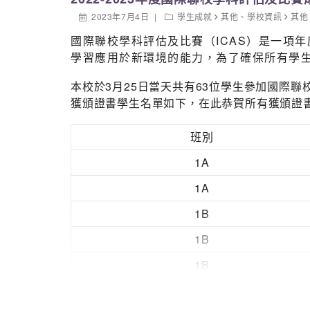
2023年7月4日
學生成就
其他
、
學校資訊
其他
國際聯校學科評估及比賽（ICAS）是一項
學習應用於新環境的能力，為了確保所有學
本校於3月25日當天共有63位學生參加國際
獲頒證書學生名單如下，在此恭賀所有獲頒證
班別
1A
1A
1B
1B
1B
1B