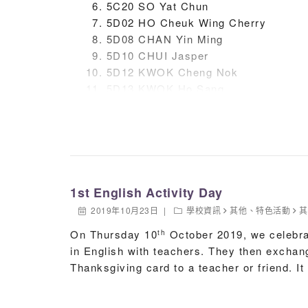
5C20 SO Yat Chun
Junior Sector:
5D02 HO Cheuk Wing Cherry
5D08 CHAN Yin Ming
Champion: Wong Lok Yi (2B)
5D10 CHUI Jasper
5D12 KWOK Cheng Nok
First Runner-up: Ho Pui Yi (3D)
5D13 KWOK Ho Sang
Second Runner-up: Tian Xin Yu (2D)
5D14 LAU Ki Kit
5D15 LAW Tsz Chun
Merit: Lui Shin Yo (1B)
5D16 MANOCH Yan Ho
5D17 PUN Yin Tung
Merit: Yu Pei Lin (3D)
5D18 SIU Hanson
5D20 WONG Chun Lok
1st English Activity Day
5D21 YEUNG Cheuk Him Rory
2019年10月23日
學校資訊
其他
、
特色活動
Senior Sector:
5D22 YU Hong Lin
On Thursday 10
October 2019, we celebra
th
6A06 LEUNG Kei Kwan
Champion: Yung Yat Yu (4A)
in English with teachers. They then exchange
6A09 MUI Kwan Tung Tina
Thanksgiving card to a teacher or friend. It
6A11 TO Ka Yan
First Runner-up: Ho Ka Wai (5A)
6A12 WONG Wing Ching
6A18 FU Wing Lok
Second Runner-up: Lau Yat Ching (4A)