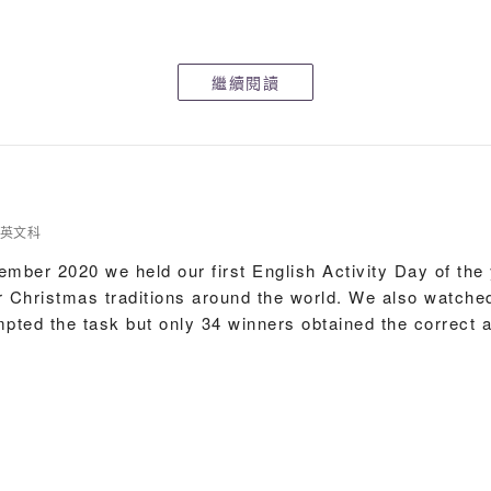
李文浩
繼續閱讀
o help recycle our waste. We hope that we can all learn 
英文科
mber 2020 we held our first English Activity Day of th
r Christmas traditions around the world. We also watched
empted the task but only 34 winners obtained the correc
ng School English Penmanship Competition. A popular eve
lts were as follows: