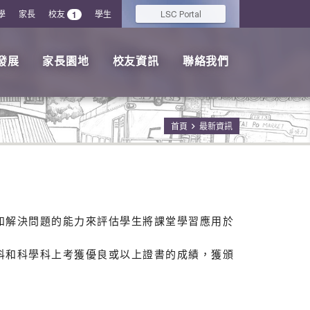
學
家長
校友
學生
LSC
1
Portal
發展
家長園地
校友資訊
聯絡我們
首頁
最新資訊
維和解決問題的能力來評估學生將課堂學習應用於
文科和科學科上考獲優良或以上證書的成績，獲頒