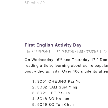
5A
5D with 22
4C with 16
5C with 13
Many thanks to all students who took part t
generations to come.
First English Activity Day
2021年3月4日
學校資訊
其他
、
學校資訊
On Wednesday 16
and Thursday 17
Dece
th
th
reading article, learning about some popula
post video activity. Over 400 students att
3C01 CHEUNG Kar Yu
3C02 KAM Suet Ying
3C21 LEE Pak In
Our students took part in The 25th Hong Ko
5C18 SO Ho Lun
hands at beautiful cursive writing. The resu
5C19 SO Tan Chun