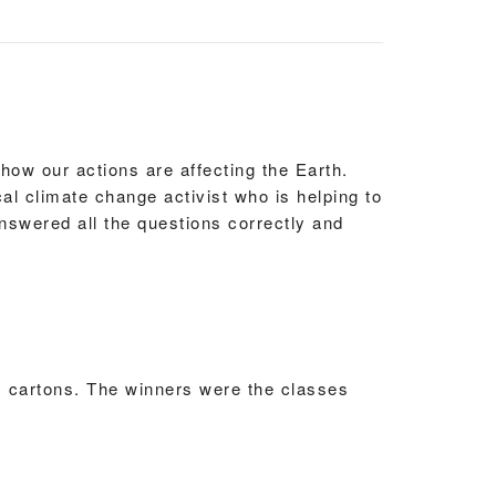
優異證書Credit
優異證書Credit
優異證書Credit
優良證書Merit
ow our actions are affecting the Earth.
優異證書Credit
al climate change activist who is helping to
優異證書Credit
nswered all the questions correctly and
優異證書Credit
榮譽證書Distinction
優異證書Credit
優異證書Credit
ks cartons. The winners were the classes
優良證書Merit
優異證書Credit