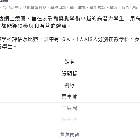
、
特色活動
其他學習經歷
、
學校資訊
、
學生成就
、
學生成就
學術
、
特色活動
年度網上競賽，旨在表彰和獎勵學術卓越的高潛力學生，用
生都能獲得參與和有益的體驗。
聯校學科評估及比賽，其中有16人、1人和2人分別在數學科
書學生。
姓名
張顯揚
劉埻
蔡卓瑜
王昱舜
楊丰源
劉智康
繼續閱讀