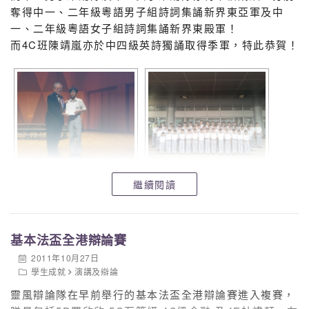
奪得中一、二年級粵語男子組詩詞集誦新界東亞軍及中
一、二年級粵語女子組詩詞集誦新界東殿軍！
而4C班陳靖嵐亦於中四級英詩獨誦取得季軍，特此恭賀！
繼續閱讀
基本法盃全港辯論賽
2011年10月27日
學生成就
演講及辯論
靈風辯論隊在早前舉行的基本法盃全港辯論賽進入複賽，