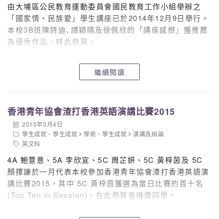
由大埔區公民教育運動委員會國民教育工作小組舉辦之
「國家情‧民族愛」學生講座已於2014年12月9日舉行。
本校3B班陳詩迪､譚穎晴及徐佩欣的「講座感想」獲推薦
為優秀作品，特此恭賀。
繼續閱讀
香港青年協會渣打香港英語演講比賽2015
2015年3月4日
學生成就
、
學生成就
學術
、
學生成就
演講及辯論
英文科
4A 鮑薏意、5A 李欣宜、5C 周芷妍、5C 黃梓茵及 5C
顏擇謙於一月代表本校參加香港青年協會渣打香港英語演
講比賽2015，其中 5C 黃梓茵獲選為當日比賽的首十名
(Top Ten in Session)，在此恭賀各得獎同學。