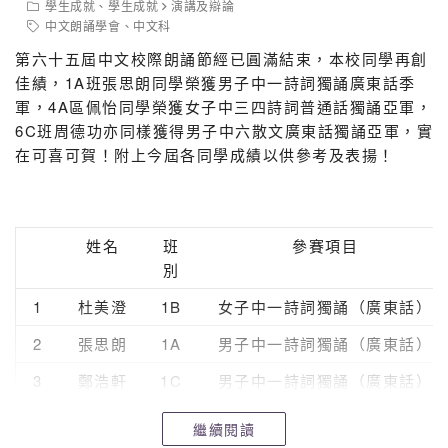
學生成就
、
學生成就
演講及辯論
中文朗誦學會
、
中文科
第六十五屆中文校際朗誦節經已圓滿結束，本校同學再創
佳績，1A班張思朗同學榮獲男子中一詩詞獨誦廣東話季
軍，4A區佩怡同學榮獲女子中三四詩詞普通話獨誦亞軍，
6C班周德功亦同樣獲得男子中六散文廣東話獨誦亞軍，實
在可喜可賀！附上今屆各同學成績以供參考及表揚！
姓名
班
參賽項目
別
1
杜美澄
1B
女子中一詩詞獨誦（廣東話）
2
張思朗
1A
男子中一詩詞獨誦（廣東話）
3
鄭浩軒
1C
男子中一詩詞獨誦（廣東話）
4
李梓顥
1C
男子中一詩詞獨誦（廣東話）
繼續閱讀