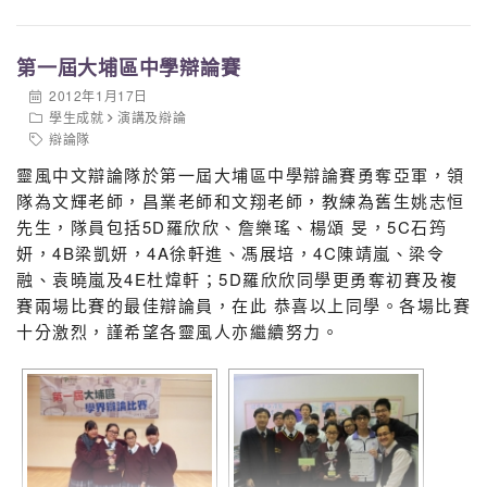
6
區佩清
4A
女子中三四詩詞獨誦（普通話）
7
區佩怡
4A
女子中三四詩詞獨誦（普通話）
第一屆大埔區中學辯論賽
8
黃琳
4D
女子中三四詩詞獨誦（普通話）
2012年1月17日
學生成就
演講及辯論
9
王世尊
1A
男子中一詩詞獨誦（普通話）
辯論隊
10
高希彤
5D
女子中五散文獨誦（廣東話）
靈風中文辯論隊於第一屆大埔區中學辯論賽勇奪亞軍，領
隊為文輝老師，昌業老師和文翔老師，教練為舊生姚志恒
11
黃詠汶
4A
女子中四散文獨誦（廣東話）
先生，隊員包括5D羅欣欣、詹樂瑤、楊頌 旻，5C石筠
12
唐菀禧
4A
女子中四散文獨誦（廣東話）
妍，4B梁凱妍，4A徐軒進、馮展培，4C陳靖嵐、梁令
融、袁曉嵐及4E杜煒軒；5D羅欣欣同學更勇奪初賽及複
13
梁逸怡
1C
女子中一散文獨誦（廣東話）
賽兩場比賽的最佳辯論員，在此 恭喜以上同學。各場比賽
14
周德功
6C
男子中六散文獨誦（廣東話）
十分激烈，謹希望各靈風人亦繼續努力。
15
徐子君
5B
中四至中六級歌詞朗誦
16
陳曉童
4A
中三、四二人對誦（廣東話）
鄺詠妍
4C