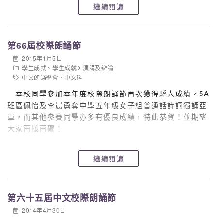
繼續閱讀
第66屆校際朗誦節
2015年1月5日
學生成就
、
學生成就
演講及辯論
中文朗誦學會
、
中文科
本校同學參加本年度校際朗誦節再次獲得驕人成績，5A
班區佩怡及
李晨
勇奪中學五年級女子組普通話詩詞獨誦亞
軍，而其他參賽同學亦多有優良成績，特此恭賀！並期望
大家再接再礪！
繼續閱讀
第六十五屆中文校際朗誦節
2014年4月30日