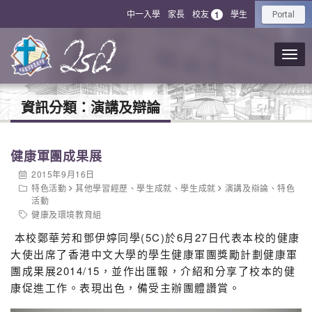
中一入學
家長
校友
學生
1
Portal
資訊分類：
演講及辯論
健康軍團成果展
2015年9月16日
特色活動
其他學習經歷
、
學生成就
、
學生成就
演講及辯論
、
特色
活動
健康及環境教育組
本校鄭華芳和鄧伊婷同學(5C)於6月27日代表本校的健康
大使出席了香港中文大學的學生健康軍團獎勵計劃健康軍
團成果展2014/15，並作出匯報，介紹和分享了校本的健
康促進工作。表現出色，備受主辦團體讚賞。