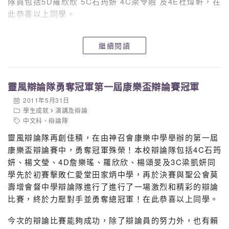
隊員包括5D羅欣欣 5C石筠妍 4C梁令融 及4E杜煒軒，在
此恭喜以上同學。
繼續閱讀
靈風辯論隊勇奪冠軍第一屆康樂盃辯論賽冠軍
2011年5月31日
學生成就
演講及辯論
中文科
、
辯論隊
靈風辯論隊再創佳積，在由神召會康樂中學舉辦的第一屆
康樂盃辯論賽中，勇奪冠軍殊榮！本校辯論隊包括4C石筠
妍、楊文瑩、4D詹樂瑤、羅欣欣、楊頌旻及3C梁凱妍同
學先於初賽擊敗仁愛堂田家炳中學，再於決賽與聖公會莫
壽增會督中學辯論隊進行了進行了一場激烈和精彩的辯論
比賽，終於力壓對手並勇奪總冠軍！在此恭喜以上同學。
今次的辯論比賽能夠成功，除了辯論員的努力外，也有賴