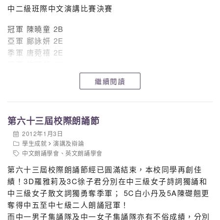
中二級班際中文演講比賽決賽
冠軍 陳曉童 2B
亞軍 鄺詠妍 2E
季軍 唐菀禧 2E
殿軍 許瞬然 2B
繼續閱讀
請同學繼續努力，打做說話一片天！
第六十三屆校際朗誦節
2012年1月3日
學生成就
演講及辯論
中文朗誦學會
、
英文朗誦學會
第六十三屆校際朗誦節經已圓滿結束，本校同學再創佳
績！3D羅雅莉及3C徐子君分別在中三級女子詩詞獨誦和
中三級女子散文詞獨勇奪季軍； 5C白小丹及5A陳礎翹更
奪得中五至中七級二人朗誦冠軍！
而中一男子集誦隊及中一女子集誦隊亦有不俗成績，分別