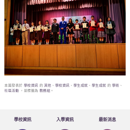
本篇發表於
學校資訊
的
其他
、
學校資訊
、
學生成就
、
學生成就
的
學術
、
社區活動
，並標籤為
教務組
。
學校資訊
入學資訊
最新消息