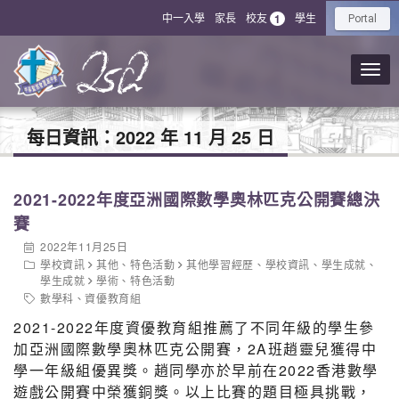
中一入學
家長
校友
學生
1
Portal
每日資訊：
2022 年 11 月 25 日
2021-2022年度亞洲國際數學奧林匹克公開賽總決
賽
2022年11月25日
學校資訊
其他
、
特色活動
其他學習經歷
、
學校資訊
、
學生成就
、
學生成就
學術
、
特色活動
數學科
、
資優教育組
2021-2022年度資優教育組推薦了不同年級的學生參
加亞洲國際數學奧林匹克公開賽，2A班趙靈兒獲得中
學一年級組優異獎。趙同學亦於早前在2022香港數學
遊戲公開賽中榮獲銅獎。以上比賽的題目極具挑戰，