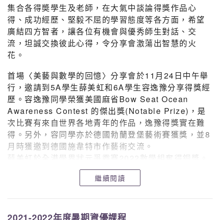
集合各得奬學生及老師，在大氣中談論得獎作品心
得、成功經歷、堅毅不屈的學習態度等各方面，希望
廣結四方智者，讓各位有機會與優秀師生對話、交
流，坦誠交換彼此心得，令分享會激蕩出智慧的火
花。
首場〈美藝與數學的回憶〉分享會於11月24日中午舉
行，邀請到5A學生薛美虹和6A學生容逸豫分享得獎經
歷。容逸豫同學榮獲美國麻省Bow Seat Ocean
Awareness Contest 的傑出獎(Notable Prize)，是
次比賽有來自世界各地青年的作品，逸豫得獎實在難
得。另外，容同學亦於德國勃蘭登堡藝術賽獲獎，並8
月時獲邀到德國施韋特市作藝術交流。
薛美虹於全港學界狀元爭霸賽2022數學組奪得銅獎。
她們引導同學們走進時光隧道，回到那些創作及解難
繼續閱讀
的時光。
2021-2022年度暑期資優課程