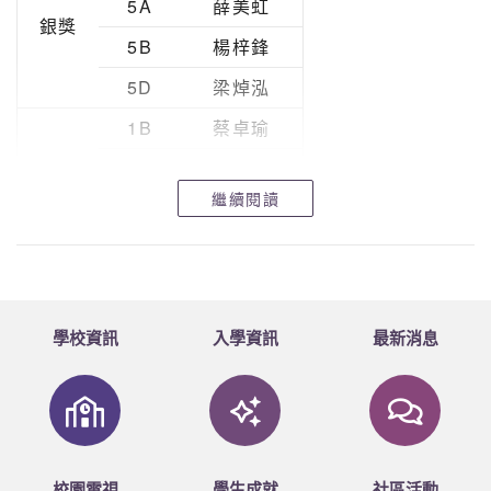
5A
薛美虹
銀獎
5A
梁智杰
5B
楊梓鋒
3B
黎瑞鋒
5D
梁焯泓
3B
張柏恒
1B
蔡卓瑜
3B
翁嘉玲
2B
陳紀瑩
3B
鄒靖愉
繼續閱讀
2B
陳子健
2B
李宥樂
3B
鄒靖愉
2B
袁詠妍
3B
江婉盈
3B
李睿庭
學校資訊
入學資訊
最新消息
4A
陳芷筠
4A
陳思熒
4A
林靖彤
校園電視
學生成就
社區活動