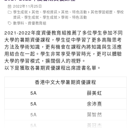
2022年11月25日
學生成就
其他
、
學校資訊
其他
、
特色活動
其他學習經歷
、
學校
資訊
、
學生成就
、
學生成就
學術
、
特色活動
數學科
、
資優教育組
2021-2022年度資優教育組推薦了多位學生參加不同
大學的暑期資優課程，學生從中學習了更多高階思考
方法及學術知識，更有機會在課程內將知識與生活應
用結合在一起。學生非常享受學習時光，更可以體驗
大學的學習模式，擴闊個人的視野。
以下是獲取各暑期資優課程出席證書名單。
香港中文大學暑期資優課程
5A
薛美虹
5A
余沛熹
5A
葉智然
5A
黃冠杰