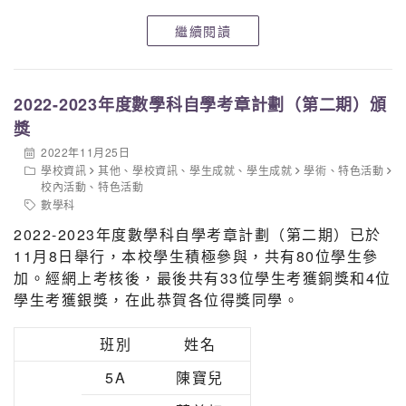
5A
勞浩榮
繼續閱讀
香港中文大學暑期資優課程(中醫)
2022-2023年度數學科自學考章計劃（第二期）頒
獎
5A
陳寶兒
2022年11月25日
學校資訊
其他
、
學校資訊
、
學生成就
、
學生成就
學術
、
特色活動
校內活動
、
特色活動
數學科
香港科技大學暑期資優課程
2022-2023年度數學科自學考章計劃（第二期）已於
5A
薛美虹
11月8日舉行，本校學生積極參與，共有80位學生參
加。經網上考核後，最後共有33位學生考獲銅獎和4位
學生考獲銀獎，在此恭賀各位得獎同學。
香港理工大學暑期資優課程
班別
姓名
6B
許啟麟
5A
陳寶兒
5A
楊智曦