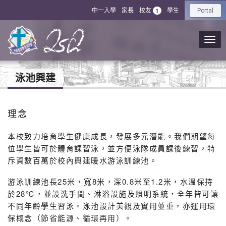
中一入學
家長
校友
學生
1
Portal
泳池興建
理念
本校致力培育學生健康成長，發展多元潛能。我們期望每
位學生皆可於體育課習泳，並方便泳隊成員課後練習，特
斥資數百萬於校內興建暖水游泳訓練池。
游泳訓練池長25米，寬8米，深0.8米至1.2米，水溫保持
於28℃，並設洗手間、淋浴設施及照明系統，全年皆可讓
不同年齡學生習泳。泳池設計美觀及實用並重，亦運用環
保概念（節省能源、循環再用）。