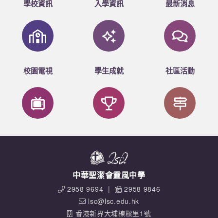
學校資訊
入學資訊
最新消息
校園電視
學生成就
社區活動
中華聖潔會靈風中學
2958 9694
|
2958 9846
lsc@lsc.edu.hk
香港新界大埔棟樑里1號