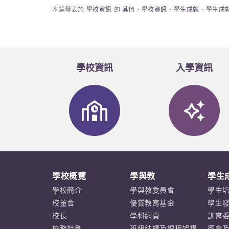
本篇發表於
學校資訊
的
其他
、
學校資訊
、
學生成就
、
學生成
學校資訊
入學資訊
學校概覽
學與教
學生
學校簡介
學與教委員會
學生
校董會
優質教育基金
學生
校長
學科網頁
訓育
校務計劃
班級結構及課程架構
德育