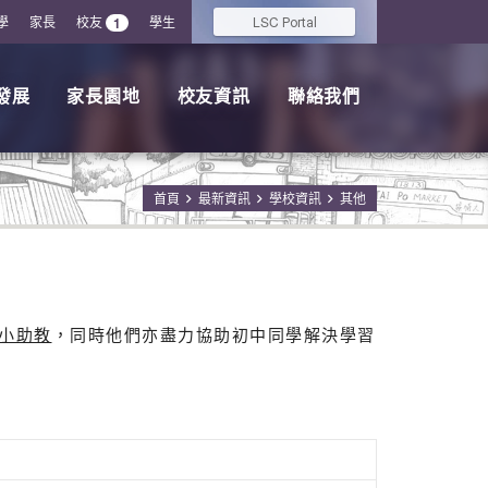
學
家長
校友
學生
LSC
1
Portal
發展
家長園地
校友資訊
聯絡我們
首頁
最新資訊
學校資訊
其他
小助教
，同時他們亦盡力協助初中同學解決學習