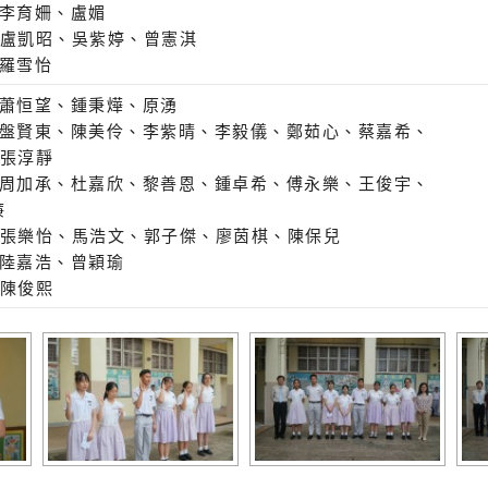
 李育姍、盧媚
C 盧凱昭、吳紫婷、曾憲淇
 羅雪怡
A 蕭恒望、鍾秉燁、原湧
B 盤賢東、陳美伶、李紫晴、李毅儀、鄭茹心、蔡嘉希
 張淳靜
A 周加承、杜嘉欣、黎善恩、鍾卓希、傅永樂、王俊宇
廉
C 張樂怡、馬浩文、郭子傑、廖茵棋、陳保兒
A 陸嘉浩、曾穎瑜
 陳俊熙