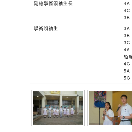
副總學術領袖生長
4A
4
3B
學術領袖生
3
3
3C
4
栢
4
5
5C