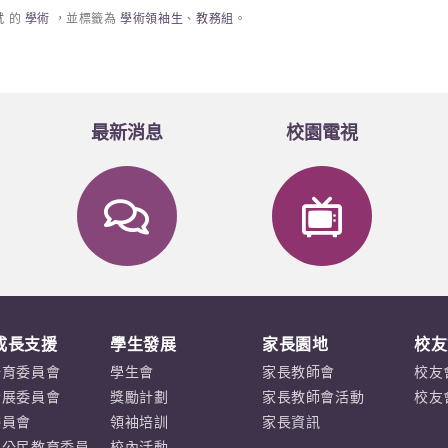
就
的
學術
，並標籤為
學術領袖生
、
教務組
。
最新消息
校園電視
成長支援
學生發展
家長園地
校友
培育委員會
學生會
家長教師會
校友
發展委員會
獎勵計劃
家長教師會活動
校友
委員會
領袖培訓
家長資訊
及公民教育委員
校內活動