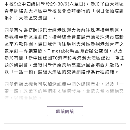
本校9位中四級同學於29-30/6(六至日)，參加了由大埔區
青年網絡與大埔區中學校長會合辦舉行的「明日領袖培訓
系列：大灣區交流團」。
同學首先乘搭跨境巴士經港珠澳大橋前往珠海橫琴新區，
參觀橫琴新區規劃館、橫琴綜合管廊展示廳及珠海市高新
區南方軟件園，翌日我們再往廣州天河區參觀港澳青年之
家眾創—專創空間、Timetable精品聯合辦公空間，以及
參加有關「新中國建國70週年和粵港澳大灣區建設」為主
題的研討會。最後同學們乘跨境高鐵返回香港西九龍站，
以「一鐵一橋」體驗大灣區的交通網絡作為行程終結。
同學們藉此機會可以加深認識中國的建國歷史，以及「一
帶一路」政策下的粵港兩地經濟發展，並能與當地機構交
流，以增廣見聞。
繼續閱讀