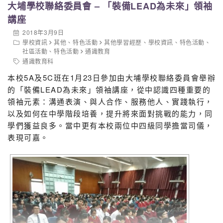
大埔學校聯絡委員會 – 「裝備LEAD為未來」領袖
講座
2018年3月9日
學校資訊
其他
、
特色活動
其他學習經歷
、
學校資訊
、
特色活動
、
社區活動
、
特色活動
通識教育
通識教育科
本校5A及5C班在1月23日參加由大埔學校聯絡委員會舉辦
的「裝備LEAD為未來」領袖講座，從中認識四種重要的
領袖元素：溝通表演、與人合作、服務他人、實踐執行，
數學科
以及如何在中學階段培養，提升將來面對挑戰的能力，同
學們獲益良多。當中更有本校兩位中四級同學擔當司儀，
表現可嘉。