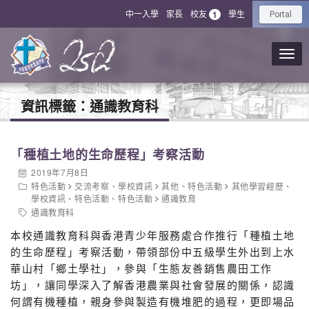
中一入學
家長
校友
學生
1
Portal
資訊標籤：
通識教育科
「種植土地的生命歷程」考察活動
2019年7月8日
特色活動
交流考察
、
學校資訊
其他
、
特色活動
其他學習經歷
、
學校資訊
、
特色活動
、
特色活動
通識教育
通識教育科
本校通識教育科與香港青少年服務處合作推行「種植土地
的生命歷程」考察活動，帶領部份中五級學生外出到上水
華山村「鄉土學社」，參與「生態友善銷售農田工作
坊」，讓同學深入了解香港農業與社會發展的關係，認識
何謂有機種植，親身參與製造有機堆肥的過程，更即場品