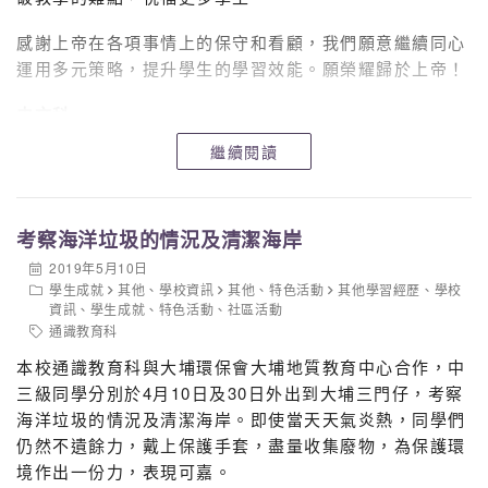
感謝上帝在各項事情上的保守和看顧，我們願意繼續同心
運用多元策略，提升學生的學習效能。願榮耀歸於上帝！
中文科
繼續閱讀
考察海洋垃圾的情況及清潔海岸
2019年5月10日
學生成就
其他
、
學校資訊
其他
、
特色活動
其他學習經歷
、
學校
資訊
、
學生成就
、
特色活動
、
社區活動
通識教育科
本校通識教育科與大埔環保會大埔地質教育中心合作，中
三級同學分別於4月10日及30日外出到大埔三門仔，考察
海洋垃圾的情況及清潔海岸。即使當天天氣炎熱，同學們
仍然不遺餘力，戴上保護手套，盡量收集廢物，為保護環
境作出一份力，表現可嘉。