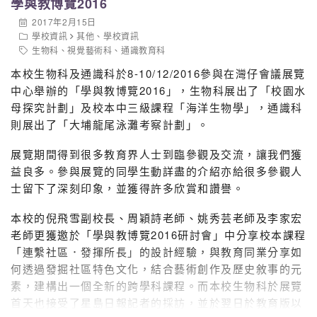
學與教博覽2016
2017年2月15日
學校資訊
其他
、
學校資訊
生物科
、
視覺藝術科
、
通識教育科
本校生物科及通識科於8-10/12/2016參與在灣仔會議展覽
中心舉辦的「學與教博覽2016」，生物科展出了「校園水
母探究計劃」及校本中三級課程「海洋生物學」，通識科
則展出了「大埔龍尾泳灘考察計劃」。
展覽期間得到很多教育界人士到臨參觀及交流，讓我們獲
益良多。參與展覽的同學生動詳盡的介紹亦給很多參觀人
士留下了深刻印象，並獲得許多欣賞和讚譽。
本校的倪飛雪副校長、周穎詩老師、姚秀芸老師及李家宏
老師更獲邀於「學與教博覽2016研討會」中分享校本課程
「連繫社區．發揮所長」的設計經驗，與教育同業分享如
何透過發掘社區特色文化，結合藝術創作及歷史敘事的元
素，建構出一個全新的跨學科課程。而本校生物科於展覽
首天也接受了星島日報記者的採訪，並於翌日於教育版以