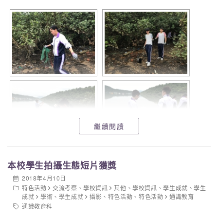
英文科
繼續閱讀
本校學生拍攝生態短片獲獎
2018年4月10日
特色活動
交流考察
、
學校資訊
其他
、
學校資訊
、
學生成就
、
學生
成就
學術
、
學生成就
攝影
、
特色活動
、
特色活動
通識教育
通識教育科