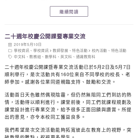
輕鬆鬆玩樂一天外，同學們亦思考上海的園區與香港的是
繼續閱讀
互為競爭還是互補強弱？最後一天參觀了上海博物館、世
博會博物館及城市規劃館。城市規劃館展示了上海的過去
與未來，也展示未來二十年上海的規劃，無論在經濟、科
二十週年校慶公開課暨專業交流
技、環保綠化及旅遊業的發展，同學們反思香港的未來規
劃以至《大灣區規劃綱要》，與上海的是否可以互為配
2019年5月10日
合，各自發揮兩地的優勢，推動整體經濟、環保、社會的
學校資訊
、
學校資訊
教師發展
、
特色活動
校內活動
、
特色活動
中文科
、
教務組
、
數學科
、
英文科
、
通識教育科
可持續發展。
二十週年校慶公開課
暨專業交流活動已於5月2日及5月7日
順利舉行，是次活動共有160位來自不同學校的校長、老
師參加。感謝各位業同道親臨支持、鼓勵和交流。
活動首日天色雖然偶現陰霾，但仍然無阻同工們到訪的熱
情，活動得以順利進行。課堂前後，同工們就課程規劃及
課堂設計進行專業交流，給予很多正面回饋與讚賞。所提
出的意見，亦令本校同工獲益良多。
我們希望是次交流活動能夠拓寬彼此在教育上的視野，突
破教學的難點，祝福更多學生。