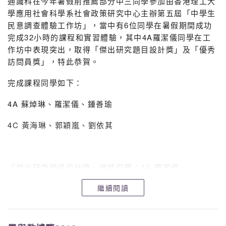
通識科在今年暑假前推薦部分中三同學參加由香港理工大
學應用社會科學系社會政策研究中心主辦第五屆「中學生
民意調查體驗工作坊」，當中有6位同學在暑假期間成功
完成32小時的課程和實習體驗，其中4A羅潔儀同學在工
環保教育在靈風
作坊中表現突出，取得「傑出研究題目設計獎」及「優秀
訪問員獎」，特此恭賀。
完成課程同學如下：
4A 蘇焯琳、羅潔儀、鍾善瑜
4C 黃海琳、郭穎嵐、劉依其
「傑出研究題目設計獎」得獎同學：4A 羅潔儀
繼續閱讀
「優秀訪問員獎」得獎同學：4A 羅潔儀