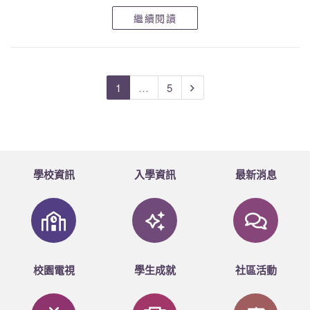
「靈風校園飼養水母 跨學科活學知識」為題刊出。
繼續閱讀
訪問內容可見以下網頁：
1
…
5
http://std.stheadline.com/daily/news-content.php?
id=1517442&target=2
學校資訊
入學資訊
最新消息
校園電視
學生成就
社區活動