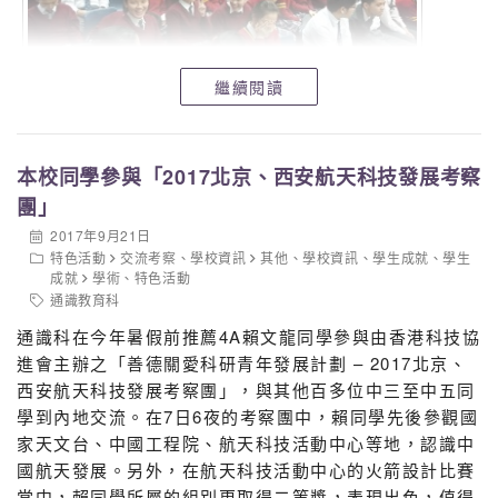
繼續閱讀
本校同學參與「2017北京、西安航天科技發展考察
團」
2017年9月21日
特色活動
交流考察
、
學校資訊
其他
、
學校資訊
、
學生成就
、
學生
成就
學術
、
特色活動
通識教育科
通識科在今年暑假前推薦4A賴文龍同學參與由香港科技協
進會主辦之「善德關愛科研青年發展計劃 – 2017北京、
西安航天科技發展考察團」，與其他百多位中三至中五同
通識科
學到內地交流。在7日6夜的考察團中，賴同學先後參觀國
家天文台、中國工程院、航天科技活動中心等地，認識中
國航天發展。另外，在航天科技活動中心的火箭設計比賽
當中，賴同學所屬的組別更取得二等獎，表現出色，值得