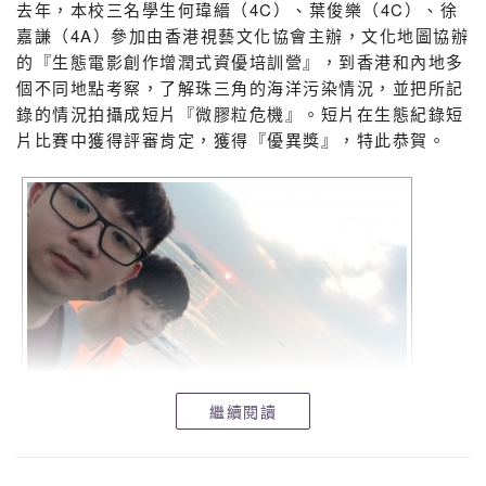
去年，本校三名學生何瑋縉（4C）、葉俊樂（4C）、徐
嘉謙（4A）參加由香港視藝文化協會主辦，文化地圖協辦
的『生態電影創作增潤式資優培訓營』，到香港和內地多
個不同地點考察，了解珠三角的海洋污染情況，並把所記
錄的情況拍攝成短片『微膠粒危機』。短片在生態紀錄短
片比賽中獲得評審肯定，獲得『優異獎』，特此恭賀。
繼續閱讀