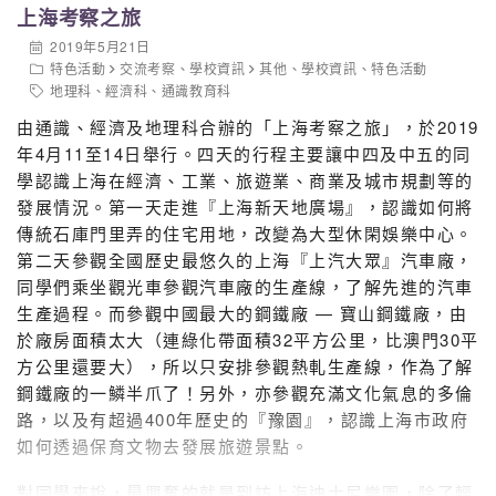
上海考察之旅
2019年5月21日
特色活動
交流考察
、
學校資訊
其他
、
學校資訊
、
特色活動
地理科
、
經濟科
、
通識教育科
由通識、經濟及地理科合辦的「上海考察之旅」，於2019
年4月11至14日舉行。四天的行程主要讓中四及中五的同
學認識上海在經濟、工業、旅遊業、商業及城市規劃等的
發展情況。第一天走進『上海新天地廣場』，認識如何將
傳統石庫門里弄的住宅用地，改變為大型休閑娛樂中心。
第二天參觀全國歷史最悠久的上海『上汽大眾』汽車廠，
同學們乘坐觀光車參觀汽車廠的生產線，了解先進的汽車
生產過程。而參觀中國最大的鋼鐵廠 — 寶山鋼鐵廠，由
於廠房面積太大（連綠化帶面積32平方公里，比澳門30平
方公里還要大），所以只安排參觀熱軋生產線，作為了解
鋼鐵廠的一鱗半爪了！另外，亦參觀充滿文化氣息的多倫
路，以及有超過400年歷史的『豫園』，認識上海市政府
如何透過保育文物去發展旅遊景點。
對同學來說，最興奮的就是到訪上海迪士尼樂園，除了輕