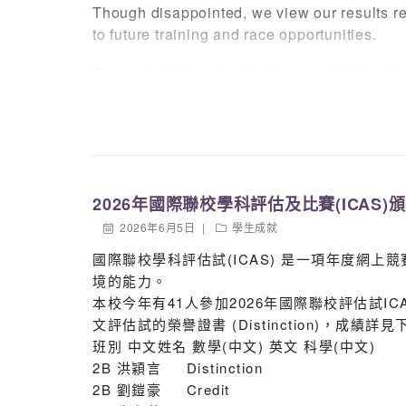
Though disappointed, we view our results re
to future training and race opportunities.
Congratulations to the team on their effo
to support us at the race. We could hear
Participant Name List:
Team Leader 領隊: Terence Sir
Captain隊長: 5C 胡正澤
2026年國際聯校學科評估及比賽(ICAS)
Vice Captains 副隊長: 4A 劉埻 & 4B 王栢
2026年6月5日
學生成就
Drummer 鼓手: 3B 陳芷珊
國際聯校學科評估試(ICAS) 是一項年度網
Paddlers 划手: 1B劉凱傑 3A
境的能力。
駿 5A 龔雪瑤5A 蘇樂詩 5C 甘焯琳
本校今年有41人參加2026年國際聯校評估試ICA
文評估試的榮譽證書 (Distinction)，成績詳
班別 中文姓名 數學(中文) 英文 科學(中文)
2B 洪穎言 Distinction
2B 劉鎧豪 Credit