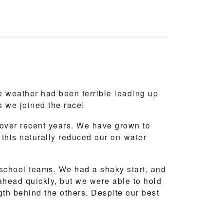
術，整隊的專注度更提升到了極致。雖然由於
中，我們看到的不再是與冠軍之間的比分差
時也在心中深植了一顆渴望勝利、永不言敗的
e weather had been terrible leading up
 we joined the race!
足球場上的哨聲雖然已經響起，但人生的球場
 over recent years. We have grown to
實現自我超越，綻放光芒！
 this naturally reduced our on-water
 school teams. We had a shaky start, and
ahead quickly, but we were able to hold
th behind the others. Despite our best