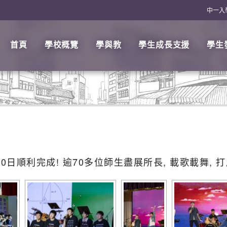
中一入
首頁
學校概覽
學與教
學生成長支援
學生
7月10日順利完成! 逾70多位師生盡展所長, 載歌載舞