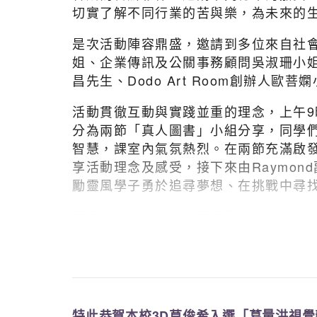
切實了解不同行業的苦與樂，為未來的
是次活動陣容鼎盛，邀請到多位來自社
姐、企業傳訊及公關事務顧問吳淑珊小姐、
昌先生、Dodo Art Room創辦
活動貫徹互動與實踐並重的理念，上午
分為兩節「真人圖書」小組分享，同學
智慧，課室內氣氛熱烈。在兩節充滿啟
享活動理念及感受，接下來由Raymo
勵靈風學子勇於追尋夢想、在挑戰中尋
願同學能在未來的生涯規劃與人生道路
發光發熱，以堅定的信念書寫屬於自己
特此恭賀本校3D莫俊希入選「葛量洪視覺藝術