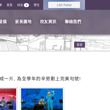
學
家長
校友
學生
LSC
1
Portal
發展
家長園地
校友資訊
聯絡我們
首頁
, 打成一片, 為全學年的辛勞劃上完美句號!