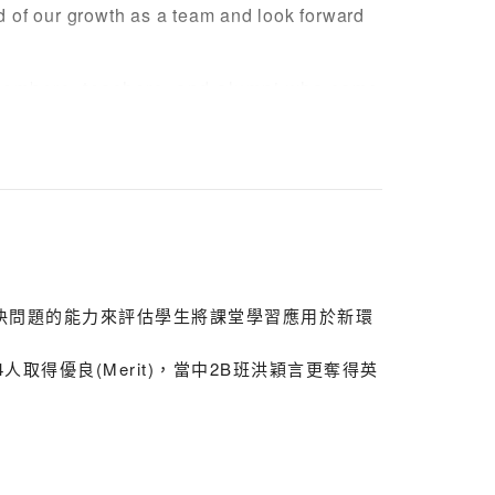
d of our growth as a team and look forward
ly members, teachers, and alumni who came
ly felt your love and support!
解決問題的能力來評估學生將課堂學習應用於新環
德尊 4C 林政航 4C 曾家昌 4C 吳卓
D 潘卓軒 6D 李曉桐
4人取得優良(Merit)，當中2B班洪穎言更奪得英