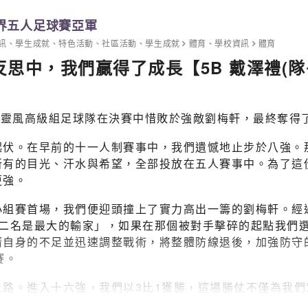
界五人足球賽亞軍
訊
、
學生成就
、
特色活動
、
社區活動
、
學生成就
體育
、
學校資訊
體育
中，我們贏得了成長【5B 戴澤禮(隊長
們靈風高級組足球隊在決賽中惜敗於強敵劉梅軒，最終奪得
起伏。在早前的十一人制賽事中，我們遺憾地止步於八強。
所有的目光、汗水與希望，全部投放在五人賽事中。為了這
更強。
小組賽首場，我們便迎頭撞上了實力高出一籌的劉梅軒。經
第二名是最大的輸家」，如果在那個被對手擊碎的起點我們
清自身的不足並迅速調整戰術，將整體防線退後，加強防守
賽。
路。進入十六強，我們以3比1獲勝，這場勝仗不僅為我
二中；來到四強準決賽，我們再以1比0力克沐恩，一步一