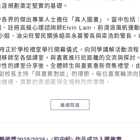
生涯規劃奠定堅實的基礎。
會各界的傑出專業人士擔任「真人圖書」。當中包括
註冊高級心理諮詢師Elvin Lam、前滑浪風帆
人歐菩嫻小姐、油尖旺警民關係組梁永基警長與梁浩鈞警
9時正於學校禮堂舉行開幕儀式，向同學講解活動流程
們移師至各個課室，與嘉賓進行近距離的交流與探討
發性的課室分享後，全體師生與嘉賓重新齊集禮堂，
nd副校長主持「與嘉賓對談」的環節，每位嘉賓輪流
找機遇，真摯的寄語贏得全場熱烈的掌聲。
上迎難而上。承傳靈風精神，將今日所學轉化為前行
的精彩未來。
繼續閱讀
獎2025/2026」(初中組) 作品成功入選複審