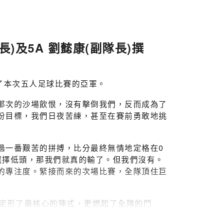
)及5A 劉懿康(副隊長)撰
了本次五人足球比賽的亞軍。
那次的沙場飲恨，沒有擊倒我們，反而成為了
份目標，我們日夜苦練，甚至在賽前勇敢地挑
過一番艱苦的拼搏，比分最終無情地定格在0
選擇低頭，那我們就真的輸了。但我們沒有。
的專注度。緊接而來的次場比賽，全隊頂住巨
們定形了最核心的陣式，更燃起了全隊的鬥
腳印，憑着無數次跌倒再站起來的堅持，我們