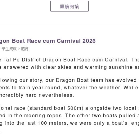
對手——劉梅軒的面前。
繼續閱讀
首輪大敗的洗禮，這次我們準備充足，不僅徹底執行了新戰
落敗，但這一次，沒有人流下屈辱的眼淚。
了我們整整一個學年的汗水、淚水與集體智慧。在這次賽事
ragon Boat Race cum Carnival 2026
長。
、
學生成就
體育
低跌宕的足球旅程，讓我們學會了在強敵面前保持謙遜，同
he Tai Po District Dragon Boat Race cum Carnival. Th
更進一步。
re answered with clear skies and warming sunshine as
讓我們深刻明白到「自我檢討」與「逆境自強」的重要性。
llowing our story, our Dragon Boat team has evolved
的精神，將會引領我們在未來足球以外的各個領域中，同樣
ents to train year-round, whatever the weather. While
incredibly hard nevertheless.
tional race (standard boat 500m) alongside two local
led in the mooring ropes. The other two boats pulled 
into the last 100 meters, we were only a boat’s leng
.