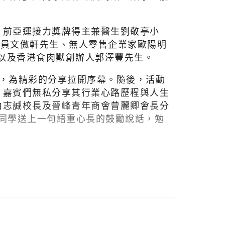
：前亞運接力獎牌得主兼醫生劉敬亭小
運動員文傲軒先生、無人零售企業家歐陽明
長，以及香港食肉獸創辦人郭澤豐先生。
，為精彩的分享拉開序幕。隨後，活動
。嘉賓們無私分享其行業心路歷程與人生
由志誠校長及晉峰青年商會曾麗卿會長分
向同學送上一句語重心長的鼓勵說話，勉
的動力，在不同的專業領域中作鹽作光、