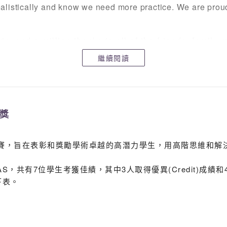
alistically and know we need more practice. We are prou
rts, and a million thanks to all of the friends, fami
 your cheers amid the waves and splashes, and we tru
繼續閱讀
 (何頌謙)
頒獎
軒
上競賽，旨在表彰和獎勵學術卓越的高潛力學生，用高階思維和
 黃晧然 3C 何穎彤 4A 徐凊堯4B 葉煒妍 4C 郭
 5C 郭堯睿 5C李嘉求 5C 羅弘寶 5C 文學稀 5
S，共有7位學生考獲佳績，其中3人取得優異(Credit)成績和
見下表。