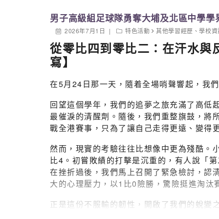
男子高級組足球隊勇奪大埔及北區中學學
2026年7月1日
特色活動
其他學習經歷
、
學校資
從零比四到零比二：在汗水與反思
寫】
在5月24日那一天，隨着全場哨聲響起，我
回望這個學年，我們的追夢之旅充滿了高低
最催淚的清醒劑。隨後，我們重整旗鼓，將
戰全港賽事，只為了讓自己走得更遠、變得
然而，現實的考驗往往比想像中更為殘酷。
比4。初嘗敗績的打擊是沉重的，有人說「
在挫折過後，我們馬上召開了緊急檢討，認
大的心理壓力，以1比0險勝，驚險挺進淘汰
正是這份不服輸的韌性，開啟了我們的蛻變之
志；隨後在八強戰中，我們以3比1小勝圓玄