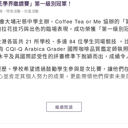
拉花學界邀請賽」第一級別冠軍！
就
、
特色活動
、
社區活動
大埔卍慈中學主辦、Coffee Tea or Me 協辦
的拉花技巧與出色的臨場表現，成功榮獲「第一級別冠
共 21 所學校、多達 84 位學生同場競技 。比賽更
I-Q Arabica Grader 國際咖啡品質鑑定師執照
水平及具國際認受性的評審標準下脫穎而出，成績令
經歷。學校希望透過鼓勵學生參與是次比賽，讓他們
心並肯定其個人努力的成果，更能帶領他們探索未來
繼續閱讀