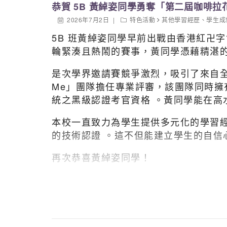
恭賀 5B 黃綽姿同學勇奪「第二屆咖啡
2026年7月2日
特色活動
其他學習經歷
、
學生成
5B 班黃綽姿同學早前出戰由香港紅卍字會
輪緊湊且熱鬧的賽事，黃同學憑藉精湛
是次學界邀請賽競爭激烈，吸引了來自全港各區
Me」團隊擔任專業評審，該團隊同時擁有 CQ
統之黑級認證考官資格 。黃同學能在高
本校一直致力為學生提供多元化的學習
的技術認證 。這不但能建立學生的自信
再次恭喜黃綽姿同學！