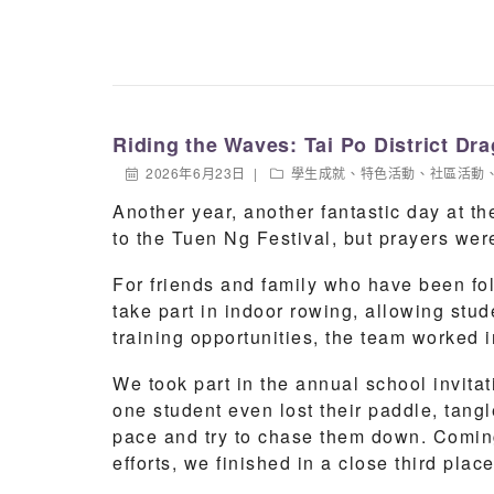
終於再次闖入決賽，重新站在了小組賽的老
決賽那天，是一場真正的龍爭虎鬥。經歷過
實力上確實存在差距，我們最終以0比2再度
從0比4到0比2，這兩球進步的背後，凝聚
Riding the Waves: Tai Po District D
距，而是我們肉眼可見的巨大進步與自我成
2026年6月23日
學生成就
、
特色活動
、
社區活動
這次並非終點，而是更閃耀的起點。這段高
Another year, another fantastic day at t
「好勝之心」，唯有如此，我們的能力才能
to the Tuen Ng Festival, but prayers we
最後，這張亞軍獎牌是一枚珍貴的勳章。它
For friends and family who have been fo
才剛開始。我們深信，這份在綠茵場上煉就
take part in indoor rowing, allowing stud
training opportunities, the team worked 
We took part in the annual school invita
one student even lost their paddle, tang
pace and try to chase them down. Coming 
efforts, we finished in a close third place