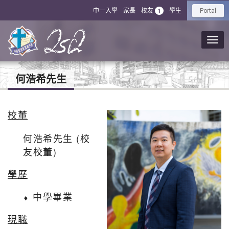
中一入學
家長
校友
學生
1
Portal
何浩希先生
校董
何浩希先生 (校
友校董)
學歷
⬧ 中學畢業
現職