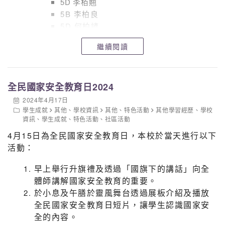
5D 李栢翹
5B 李柏良
5D 何柏諺
6C 林子文
繼續閱讀
6B ⁠李宇軒
全民國家安全教育日2024
2024年4月17日
學生成就
其他
、
學校資訊
其他
、
特色活動
其他學習經歷
、
學校
資訊
、
學生成就
、
特色活動
、
社區活動
4月15日為全民國家安全教育日，本校於當天進行以下
活動：
早上舉行升旗禮及透過「國旗下的講話」向全
體師講解國家安全教育的重要。
於小息及午膳於靈風舞台透過展板介紹及播放
全民國家安全教育日短片，讓學生認識國家安
全的內容。