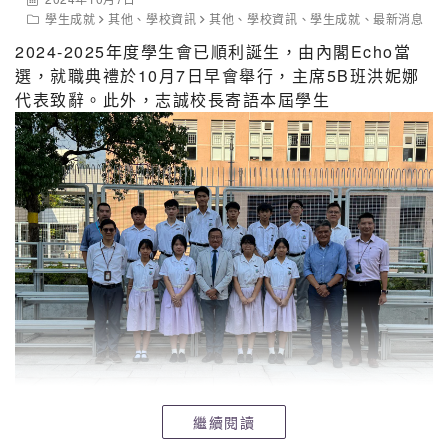
學生成就
其他
、
學校資訊
其他
、
學校資訊
、
學生成就
、
最新消息
2024-2025年度學生會已順利誕生，由內閣Echo當
選，就職典禮於10月7日早會舉行，主席5B班洪妮娜
代表致辭。此外，志誠校長寄語本屆學生
繼續閱讀