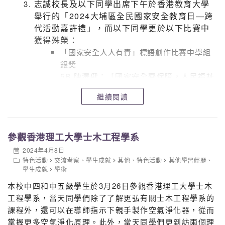
志誠校長及以下同學出席下午於香港教育大學
舉行的「2024大埔區全民國家安全教育日—跨
代活動嘉許禮」，而以下同學更於以下比賽中
獲得殊榮：
「國家安全人人有責」標語創作比賽中學組
銀奬
5B 陳澤健：「國家安全齊保障，人民福祉
同樂享。」
繼續閱讀
「網絡安全要留神」WhatsApp貼圖設計比
賽中學組銅奬
1B 鄧煒鵬團隊（1B 鄧煒鵬、4A 白宜進、
參觀香港理工大學士木工程學系
4C 薛國偉）
2024年4月8日
特色活動
交流考察
、
學生成就
其他
、
特色活動
其他學習經歷
、
學生成就
學術
本校中四和中五級學生於3月26日參觀香港理工大學士木
工程學系，當天同學們除了了解更弘有關士木工程學系的
課程外，還可以在導師指示下親手製作空氣淨化器，從而
掌握更多空氣淨化原理。此外，當天同學們更到訪兩個理