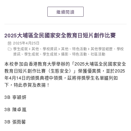
1A 黃延
1D 嚴恩晴
繼續閱讀
2B 葉準
2B 蘇日俊
3A 鍾寶兒
2025大埔區全民國家安全教育日短片創作比賽
3B 何貝嘉
2025年4月25日
3B 陳葦殷
學生成就
其他
、
學校資訊
其他
、
特色活動
其他學習經歷
、
學校
4A 潘詠恩
資訊
、
學生成就
、
學生成就
攝影
、
特色活動
、
社區活動
4A 胡迪皓
本校參加由
香港教育大學舉辦的「2025大埔區全民國家安全
4B 黃棨柔
教育日短片創作比賽（生態安全）」榮獲優異獎，並於2025
4C 黃鈺珊
年4月14日的頒獎典禮中領獎，茲將得獎學生名單臚列如
5A 何芍窰
下，特此恭賀及表揚！
3B 寧穎妍
3B 陳卓嵐
3B
張雨馨