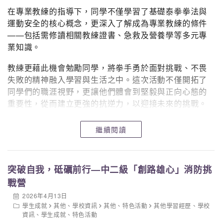
在專業教練的指導下，同學不僅學習了基礎泰拳拳法與
運動安全的核心概念，更深入了解成為專業教練的條件
——包括需修讀相關教練證書、急救及營養學等多元專
業知識。
教練更藉此機會勉勵同學，將拳手勇於面對挑戰、不畏
失敗的精神融入學習與生活之中。這次活動不僅開拓了
同學們的職涯視野，更讓他們體會到堅毅與正向心態的
重要性，從而建立更強的抗逆力，以迎接未來的挑戰。
是次體驗活動學員名單如下：
繼續閱讀
2A 鄭仲熙
2B 徐廸峯
2C 張啟業
2D 
2A 林永康
2 B劉鎧豪
2C 張文俊
2D 
突破自我，砥礪前行—中二級「創路雄心」消防挑
戰營
2A 鄧樂洋
2B 謝思樂
2C 馮峻晞
2D 
2026年4月13日
2A 黃銘東
2C 郭政彥
學生成就
其他
、
學校資訊
其他
、
特色活動
其他學習經歷
、
學校
資訊
、
學生成就
、
特色活動
2C 吳柏琛