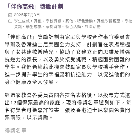
「伴你高飛」獎勵計劃
2A
鄧樂洋
2C
吳
2025年7月3日
2A
黃銘東
2C
徐
學生成就
其他
、
學校資訊
其他
、
特色活動
其他學習經歷
、
學校
資訊
、
學生成就
、
家長資訊
、
特色活動
、
社區活動
2B
徐廸峯
2C
吳
「伴你高飛」獎勵計劃由家庭與學校合作事宜委員會
舉辦及香港迪士尼樂園全力支持，計劃旨在表揚積極
2B
劉鎧豪
2C
楊
與子女共建歡樂時光、協助子女建立正向思維及增強
2B
謝思樂
2D
吳
抗逆力的家長，以及勇於接受挑戰、積極面對困難的
學生。我們希望藉此機會鼓勵家長與學校攜手合作，
2D
楊
進一步提升學生的幸福感和抗逆能力，以促進他們的
最佳進步獎：2B 謝思樂、2C 徐梓熙獲得
身心健康及全人發展。
最佳學員獎：2A 林子洛
經過家教會各委員審閱各提名表格後，以投票方式選
出12個得票最高的家庭，現將得獎名單臚列如下，每
名得獎者可獲嘉許證書一張及香港迪士尼樂園免費門
票兩張，以示獎勵。
得獎名單