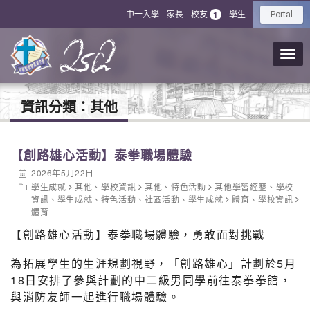
中一入學
家長
校友
學生
1
Portal
資訊分類：
其他
【創路雄心活動】泰拳職場體驗
2026年5月22日
學生成就
其他
、
學校資訊
其他
、
特色活動
其他學習經歷
、
學校
資訊
、
學生成就
、
特色活動
、
社區活動
、
學生成就
體育
、
學校資訊
體育
【創路雄心活動】泰拳職場體驗，勇敢面對挑戰
為拓展學生的生涯規劃視野，「創路雄心」計劃於5月
18日安排了參與計劃的中二級男同學前往泰拳拳館，
與消防友師一起進行職場體驗。