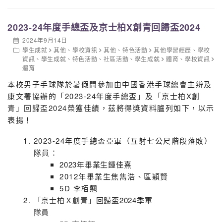
會盡力盡心做好橋梁工作，提升領導才能，發揚學生
會傳統精神。
2023-24年度手總盃及京士柏X創青回歸盃2024
2024年9月14日
學生成就
其他
、
學校資訊
其他
、
特色活動
其他學習經歷
、
學校
資訊
、
學生成就
、
特色活動
、
社區活動
、
學生成就
體育
、
學校資訊
體育
本校男子手球隊於暑假間參加由中國香港手球總會主辨及
康文署協辦的「2023-24年度手總盃」及「京士柏X創
青」回歸盃2024榮獲佳績，茲將得獎資料臚列如下，以示
表揚！
2023-24年度手總盃亞軍（互射七公尺階段落敗）
隊員：
2023年畢業生鍾佳熹
2012年畢業生焦雋浩、區穎賢
5D 李栢翹
「京士柏Ｘ創青」回歸盃2024季軍
隊員