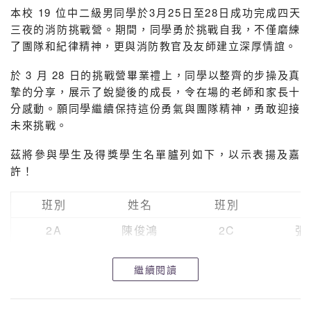
本校 19 位中二級男同學於3月25日至28日成功完成四天
2C 徐梓熙
三夜的消防挑戰營。期間，同學勇於挑戰自我，不僅磨練
了團隊和紀律精神，更與消防教官及友師建立深厚情誼。
2C 吳致軒
於 3 月 28 日的挑戰營畢業禮上，同學以整齊的步操及真
2C 楊浩源
摯的分享，展示了蛻變後的成長，令在場的老師和家長十
分感動。願同學繼續保持這份勇氣與團隊精神，勇敢迎接
未來挑戰。
茲將參與學生及得獎學生名單臚列如下，以示表揚及嘉
許！
班別
姓名
班別
2A
陳俊鴻
2C
張
2A
鄭仲熙
2C
張
繼續閱讀
2A
林子洛
2C
馮
2A
林永康
2C
郭