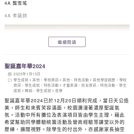
4A 龔雪瑤
4A 李藹詩
繼續閱讀
聖誕嘉年華2024
2025年1月13日
學生成就
其他
、
學校資訊
其他
、
特色活動
其他學習經歷
、
學校
資訊
、
學生成就
、
特色活動
才藝表演
、
校友資訊
、
特色活動
、
學生
成就
舞蹈
、
學生成就
音樂
聖誕嘉年華2024已於12月20日順利完成，當日天公造
美，師生和來賓笑容滿面，校園瀰漫著濃厚聖誕氣
氛。活動中所有攤位及表演項目皆由學生主理，藉此
希望幫助同學體驗統籌活動及營商經驗等課堂以外的
歷練，擴闊視野。除學生的付出外，亦感謝家長抽空