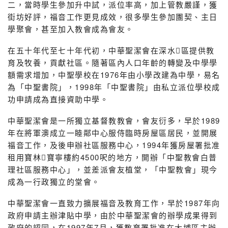
二，當時學生參加升中試，派位率高，加上管教嚴謹，獲
街坊好評，福音工作更見成效，很多學生參加團契、主日
學聚會，甚至加入教會成為會友。
在五十年代至七十年代初，中華聖潔會在深水區提供教
育及牧養，貢獻社區。隨著區內人口年齡的轉變及中學學
額需求增加，中聖學校在1976年由小學改建為中學，易名
為「中聖書院」，1998年「中聖書院」由私立派位學校成
功申請成為直接資助中學。
中華聖潔會是一所獨立基督教教會，會友衍多，早於1989
年在將軍澳成立一睦鄰中心服侍臨時房屋區居民，並開展
福音工作，及後申辦社區服務中心，1994年獲房屋署批准
租用寶林寶寧樓約4500呎的地方，開辦「中聖教會白普
理社區服務中心」，並差派會友植堂，「中聖教會」現今
成為一行政獨立的堂會。
中華聖潔會一直致力擴展福音及教育工作，早於1987年向
政府申請主辦津貼中學，由於中華聖潔會的辦學成果得到
政府的認同，在1997年7月，獲教育署批准在大埔區主辦