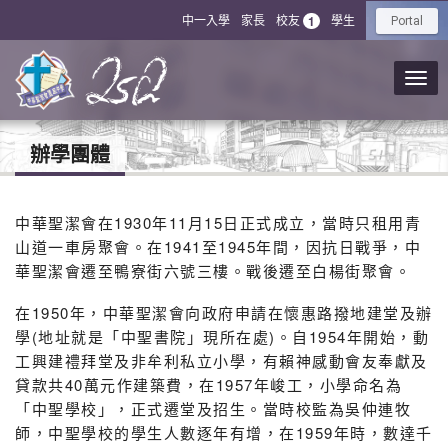
中一入學
家長
校友
學生
1
Portal
辦學團體
中華聖潔會在1930年11月15日正式成立，當時只租用青
山道一車房聚會。在1941至1945年間，因抗日戰爭，中
華聖潔會遷至鴨寮街六號三樓。戰後遷至白楊街聚會。
在1950年，中華聖潔會向政府申請在懷惠路撥地建堂及辦
學(地址就是「中聖書院」現所在處)。自1954年開始，動
工興建禮拜堂及非牟利私立小學，有賴神感動會友奉獻及
貸款共40萬元作建築費，在1957年峻工，小學命名為
「中聖學校」，正式遷堂及招生。當時校監為吳仲連牧
師，中聖學校的學生人數逐年有增，在1959年時，數達千