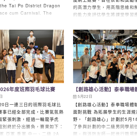
以及香港食肉獸創辦人郭澤豐先
the Tai Po District Dragon
的高潛力學生，用高階思維和
活動貫徹互動與實踐並重的理
ace cum Carnival. The
的能力來評估學生將課堂學習
午9時正於學校禮堂舉行開幕儀
r had been terrible leading
環境的能力。 本校今年有41
同學講解活動流程，為精彩的分
the Tuen Ng Festival, but
2026年國際聯校評估試ICAS
序幕。隨後，活動分為兩節「真
s were answered with clear
位學生考獲佳績，其中3人取
」小組分享，同學們移師至各個
and warming sunshine as
(Credit)成績和4人取得優良(Me
與嘉賓進行近距離的交流與探
ned the race!……
當中2B班洪穎言更奪得英文評
賓們無私分享其行業心路歷程與
榮譽證書 (Distinction)，
慧，課室內氣氛熱烈。在兩節充
表。 班別 中文姓名 數學(中文
性的課室分享後，全體師生與嘉
科學(中文) 2B 洪穎言 Distin
齊集禮堂，由志誠校長及晉峰青
2B 劉鎧豪 Credit 1A
曾麗卿會長分享活動理念及感
葵 Credit 2B 程小萍 
-2026年度班際羽毛球比賽
【創路雄心活動】泰拳職場
來由Raymond副校長主持
2B 蔡天蔭 Merit 
賓對談」的環節，每位嘉賓輪流
2日
5月22日
丰源 Merit 4A 鄭力豪 Cre
送上一句語重心長的鼓勵說話，
-20日一連三日的班際羽毛球比
【創路雄心活動】泰拳職場體
此恭賀以上考獲佳績學生。 
風學子勇於追尋夢想、在挑戰中
賽事已經全部完成，比賽氣氛熱
面對挑戰 為拓展學生的生涯規
遇，真摯的寄語贏得全場熱烈的
面緊張刺激，經過一輪龍爭虎
野，「創路雄心」計劃於5月1
 願同學能在未來的生涯規劃與
組別終於分出勝負，賽果如下：
了參與計劃的中二級男同學前
路上迎難而上。承傳靈風精神，
軍 亞軍 季軍 中一、二級 2A
館，與消防友師一起進行職場