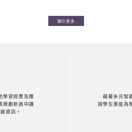
所學轉化為前行的動力，在不同
 中三、四級 4C 3B 3A 中五級
在專業教練的指導下，同學不
領域中作鹽作光、發光發熱，以
C 5B 恭喜各勝出班別，最後，在
基礎泰拳拳法與運動安全的核
信念書寫屬於自己的精彩未來。
各位老師、同學到場打氣，另
更深入了解成為專業教練的條
顯示更多
謝校隊同學主動擔任裁判工作，
括需修讀相關教練證書、急救
見。 ……
等多元專業知識。 教練更藉此
勵同學，將拳手勇於面對挑戰
敗的精神融入學習與生活之中
動不僅開拓了同學們的職涯視
他們體會到堅毅與正向心態的
從而建立更強的抗逆力，以迎
挑戰。 是次體驗活動學員名單
2A 鄭仲熙 2B 徐廸峯 2C 張啟
黃耀正 2A 林永康 2 B劉鎧豪 
俊 2D 吳東煜 2A 鄧樂洋 2B
他學習經歷及應
藉著多元智
2C 馮峻晞 2D 楊智杰 2A 
責規劃新高中課
按學生潛能為
2C 郭政彥 2C 吳柏琛 
發展資訊。
梓熙 2C 吳致軒 2C
……