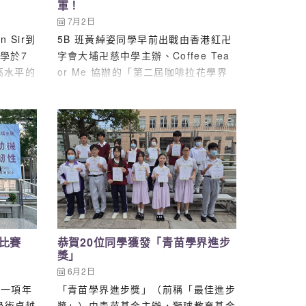
軍！
7月2日
n Sir到
5B 班黃綽姿同學早前出戰由香港紅卍
學於7
字會大埔卍慈中學主辦、Coffee Tea
高水平的
or Me 協辦的「第二屆咖啡拉花學界
展，實屬
邀請賽」 。經過一輪緊湊且熱鬧的賽
4-
事，黃同學憑藉精湛的拉花技巧與出色
意藝術中
的臨場表現，成功榮獲「第一級別冠
……
軍」殊榮 ！ 是次學界邀請賽競爭激
烈，吸引了來自全港各區共 21 所學
校、多達 84 位學生同場競技 。比賽
更邀得協辦機構「Coffee Tea or
Me」團隊擔任專業評審，該團隊同時
擁有 CQI-Q Arabica Grader 國際咖
啡品質鑑定師執照，以及 L.A.G.S.
及比賽
恭賀20位同學獲發「青苗學界進步
……
獎」
6月2日
是一項年
「青苗學界進步獎」（前稱「最佳進步
學術卓越
獎」）由青苗基金主辦，獅球教育基金