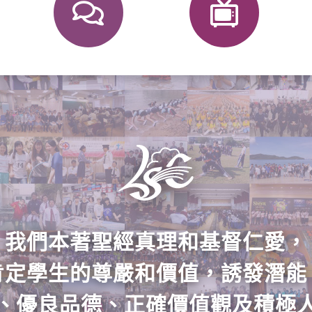
我們本著聖經真理和基督仁愛，
肯定學生的尊嚴和價值，
誘發潛能
、優良品德、
正確價值觀及積極