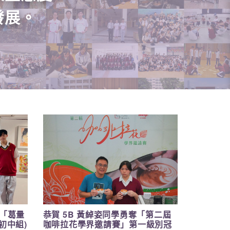
發展。
「葛量
恭賀 5B 黃綽姿同學勇奪「第二屆
(初中組)
咖啡拉花學界邀請賽」第一級別冠