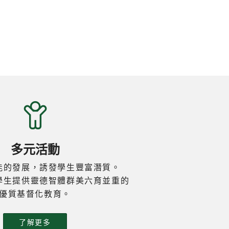
6B李柏良 6C鍾汶希 6D周朗傑……
賀！名單如下： 粵港澳大灣區數學競
僅學習了
賽—大灣盃 預選賽(香港賽區)2026
心概念，
1B 袁錫權 二等獎 1D 馮敏兒 二等獎
件——包
2B 蔡天蔭 二等獎 5A 趙靈兒 二等獎
及營養學
1B 李靖俞 三等獎 1B 孫林寒 三等獎
機會勉
1B 鍾羽 三等獎 1B 凌宇震 三等獎 1C
、不畏失
唐心妍 三等獎 1C 陳傲詞 三等獎 1D
。這次活
許沁悠 三等獎 2B 程小萍 三等獎 2B
野，更讓
譚安晴 三等獎 2B 劉子釺 三等獎 2B
重要性，
邱鉦皓 三等獎 3D 陳梓稀 三等獎 4A
接未來的
高媛媛 三等獎 4A 呂益昕 三等獎 4A
如下：
蔡卓瑜 三等獎 4A 吳凱怡 三等獎 4A
業 2D
多元活動
張雨馨 三等獎 4A 張顯揚 三等獎 4A
2C 張文
徐源希 三等獎 4A 黃耀 三等獎 4A 劉
 謝思樂
能的發展，誘發學生豐富潛質。
埻 三等獎 4A 李倖霆 三等獎 4A 盧柏
黃銘東
學生提供靈德智體群美六育並重的
熹 三等獎 4A 蘇柏晞 三等獎 4A 王昱
2C 徐
優質基督化教育。
舜 三等獎 4A 叶健霖 三等獎 4A 楊丰
 楊浩源
源 三等獎 4A 張俊瀚 三等獎 4B 甄子
了解更多
樂 三等獎 4C 劉智康 三等獎 4D 黎梓