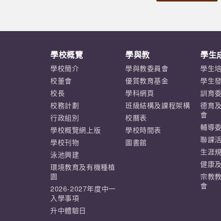
禮，這次我們準備充足，不僅徹底執行
畢業生攜校園賦予的愛與勇氣，於未來
了新戰術，整隊的專注度更提升到了極
路途迎難而上、樂觀堅毅。承傳靈風精
致。雖然由於實力上確實存在差距，我
神，於新征程中作鹽作光、發光發熱，
們最終以0比2再度落敗，但這一次，
以堅定信念書寫精彩人生。……
學校概覽
學與教
學生
沒有人流下屈辱的眼淚。 從0比4到0
比2，這兩球進步的背後，凝聚了我們
學校簡介
學與教委員會
學生
整整一個學年的汗水、淚水與集體智
校董會
優質教育基金
學生
慧。在這次賽事中，我們看到的不再是
校長
學科網頁
訓育
與冠軍之間的比分差距，而是我們肉眼
校務計劃
班級結構及課程架構
德育
可見的巨大進步與自我成長。 這次並
會
行政組別
校曆表
非終點，而是更閃耀的起點。這段高低
輔導
學校概覽網上版
學校時間表
跌宕的足球旅程，讓我們學會了在強敵
聯課
學校刊物
圖書館
面前保持謙遜，同時也在心中深植了一
生涯
泳池興建
顆渴望勝利、永不言敗的「好勝之
健康
環境教育及有機種植
心」，唯有如此，我們的能力才能更進
園
宗教
一步。 最後，這張亞軍獎牌是一枚珍
會
2026-2027年度中一
貴的勳章。它讓我們深刻明白到「自我
入學事項
檢討」與「逆境自強」的重要性。足球
升中體驗日
場上的哨聲雖然已經響起，但人生的球