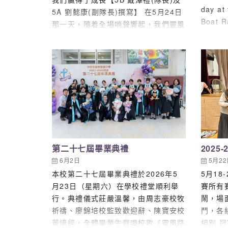
警長，
day at 
5A 劉懿康(副隊長)撰寫】 在5月24日
生。 
Boat R
那一天，隨着全場哨聲響起，我們靈風
念，上
weathe
高級組足球隊在決賽中惜敗於強敵劉梅
式，向
up to 
軒，最終奪得了本次五人足球比賽的亞
享拉開
prayer
軍。 回望這個學年，我們的追夢之旅
人圖書
skies 
充滿了高低起伏。在早前的十一人制賽
課室，
we joi
事中，我們遺憾地止步於八強。那次的
討。嘉
沙場飲恨，沒有擊倒我們，反而成為了
人生智
最催淚的清醒劑。隨後，我們重整旗
滿啟發
鼓，將所有的目光、汗水與希望，全部
賓重新
投放在五人賽事中。為了這份目標，我
年商會
們日夜苦練，甚至在賽前勇敢地挑戰全
第二十七屆畢業典禮
2025
受，接下
港賽事，只為了讓自己走得更遠、變得
「與嘉
6月2日
5月2
更強。 然而，現實的考驗往往比想像
向同學
本校第二十七屆畢業典禮於2026年5
5月18
中更為殘酷。小組賽首場，我們便迎頭
勉勵靈
月23日（星期六）在學校禮堂順利舉
賽所有
撞上了實力高出一籌的劉梅軒。經過一
尋找機
行。典禮儀式莊嚴溫馨，由周志豪校牧
鬧，場
番艱苦的拼搏，比分最終無情地定格在
掌聲。
祈禱、廖錦培校監致歡迎辭、陳寶安校
鬥，各
0比4。初嘗敗績的打擊是沉重的，有
人生道
董讀經，全體畢業生齊唱校歌《靈風路
組別 冠