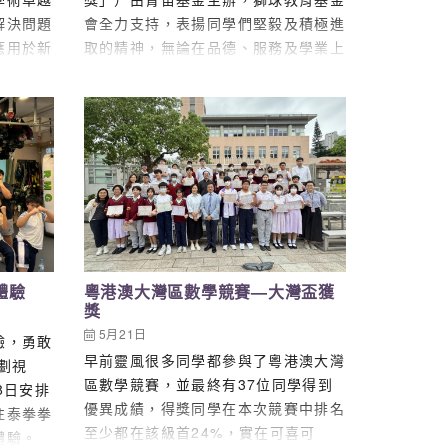
解決問題
會全力支持，表揚同學們堅毅及積極進
應用於新
取的精神，無論在品德、服務及學業上
人參加
求取進步、克服困難、建立自信、發揮
，共有7
個人潛能。得獎者不一定是名列前茅，
得優異
而是在學業或品德方面有最佳進步表現
rit)，
而獲獎。 經老師的提名及大會的遴選
估試的
後，本校有20位同學獲「青苗學界進
成績詳見下
步獎2024-2025」嘉許獎狀，當中3C
) 英文
蘇巧敏同學更獲頒發港幣1000元獎學
ction
金，以作表揚。 恭賀各位得獎同學，
 朱珈
同學們在學業品德或服務方面有顯著進
Merit
步，得到老師的肯定和讚賞。 獲嘉許
體驗
粵港澳大灣區數學競賽—大灣盃獲
獎
4A 楊
獎狀學生名單： 2A金煦希 2B許洪榕
dit 在
2C丘嘉琳 2D賴愷呈 3A陳卓彤 3B鍾
5月21日
驗，勇敢
……
善掦 3C蘇巧敏（同時獲青苗進步獎獎
早前靈風很多同學都參與了粵港澳大灣
劃視
學金） 3D譚語軒 4A張顯揚 4A徐源希
區數學競賽，並最終有37位同學得到
8日安排
4A鄭力豪 4C張可怡 5A馮家洋 5B孟
優異成績，得獎同學在本次競賽中排名
往泰拳拳
詩雅 5C王明森 5D徐鈺熙 6A黃顯允
至少都在該級首24%，實在可喜可
體驗。