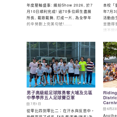
年度壓軸盛事: 繽紛Show 2026, 於7
本校「
月10日順利完成! 逾70多位師生盡展
年7月
所長, 載歌載舞, 打成一片, 為全學年
活動由
的辛勞劃上完美句號!……
並邀得
請不同
領域、
書」與
實了解
涯規劃
容鼎盛
出專業
括：前
小姐、
小姐、註
男子高級組足球隊勇奪大埔及北區
Riding
Lam
中學學界五人足球賽亞軍
Distri
生、無
Carniv
7月1日
Dodo
6月2
從零比四到零比二：在汗水與反思中，
油尖旺
Anothe
我們贏得了成長【5B 戴澤禮(隊長)及