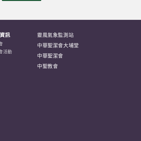
鋒 三等獎 粵港澳大灣區數學競賽—大
灣盃 選拔賽(香港賽區)2025 2B 譚安
晴 優異獎 2B 劉子釺 參與獎 一分耕
耘，一份收穫。鼓勵得獎同學繼續努力
資訊
靈風氣象監測站
精進，都有望其他同學積極參與，勇於
嘗試！ ……
會
中華聖潔會大埔堂
會活動
中華聖潔會
中聖教會