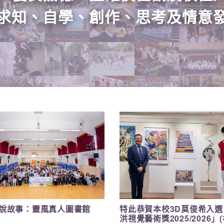
求知、自學、創作、
思考及情意
說故事：靈風真人圖書館
特此恭賀本校3D莫俊希入選
洪視覺藝術獎2025/2026」
日