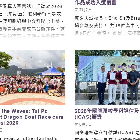
作品成功入選複審
靈風真人圖書館」活動於2026
7月7日
3日（星期五）順利舉行。是次
感謝志誠校長、Eric Sir及Bria
生涯規劃組與中文科聯合主辦，
場參觀及支持！ 共18位高中同
晉峰青年商會成為合辦夥伴，邀
月5日前往參觀。 能從一眾極
行業的嘉賓。活動旨在邀請不同
本地學校及國際學校中躋身參
具備豐富生命經驗的「真人圖
難能可貴！ 俊希的四件作品將於
同學進行深度對話，讓學生能切
7/7/2026於石硤尾賽馬會創
不同行業的苦與樂，為未來的生
心（JCCAC）L1 畫廊展出。
奠定堅實的基礎。 是次活動陣
，邀請到多位來自社會各界的傑
人士擔任「真人圖書」。當中包
亞運接力獎牌得主兼醫生劉敬亭
企業傳訊及公關事務顧問吳淑珊
冊高級心理諮詢師Elvin
 the Waves: Tai Po
2026年國際聯校學科評估
、前滑浪風帆運動員文傲軒先
ct Dragon Boat Race cum
(ICAS)頒獎
人零售企業家歐陽明昌先生、
al 2026
6月5日
 Art Room創辦人歐菩嫻小姐、
3日
國際聯校學科評估試(ICAS) 
警民關係組梁永基警長與梁浩鈞
r year, another fantastic
度網上競賽，旨在表彰和獎勵