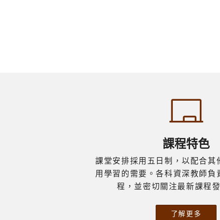
人說「第二名是最大的輸家」，如果在
將今日
上》，為典禮正式揭幕。 是次典禮邀
1A 1C
那個被對手擊碎的起點我們選擇低頭，
的專業
得香港中文大學大學輔導長及協理副校
5D 5
那我們就真的輸了。但我們沒有。在挫
堅定的
長高永雄教授擔任主禮嘉賓。高教授勉
此多謝
折過後，我們馬上召開了緊急檢討，認
……
勵畢業生秉持靈風精神，於人生道路上
外，多
清自身的不足並迅速調整戰術，將整體
穩定前行。其後校董團為優秀畢業生頒
明年再
防線退後，加強防守的專注度。緊接而
獎，表彰學生成就。 典禮貫徹以學生
來的次場比賽，全隊頂住巨大的心理壓
為本的理念，由兩位學生擔任司儀，表
力，以1比0險勝，驚險挺進淘汰賽。
現從容得體，帶動全場溫馨熱烈的氣
正是這份不服輸的韌性，開啟了我們的
氛。隨後由畢業生代表致謝，感恩師長
蛻變之路。進入十六強，我們以3比1
教誨與父母養育，回顧校園點滴，並勉
獲勝，這場勝仗不僅為我們定形了最核
勵同學謹守校訓。典禮期間，由伍偉豪
心的陣式，更燃起了全隊的鬥志；隨後
老師領唱詩歌，歌聲悠揚動人。 典禮
課程特色
在八強戰中，我們以3比1小勝圓玄二
尾聲，6D班郭眷瓦同學陪同廖錦培校
中；來到四強準決賽，我們再以1比0
監向主禮嘉賓致送紀念品。校長隨即致
課堂安排採用五日制，以配合其
力克沐恩，一步一腳印，憑着無數次跌
謝辭，感謝瑞銀以「一人一信」為畢業
用學習的需要。各科資深教師負
倒再站起來的堅持，我們終於再次闖入
生送上祝福。最後由周校牧送上祝禱，
程，並密切關注最新課程
決賽，重新站在了小組賽的老對手——
典禮圓滿結束。禮成後，一眾嘉賓、家
劉梅軒的面前。 決賽那天，是一場真
長及畢業生於靈風舞台拍照留念，並於
了解更多
正的龍爭虎鬥。經歷過首輪大敗的洗
小食部享用茶點，歡聚暢談。 願本屆