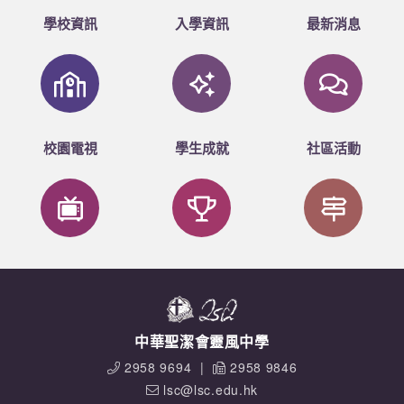
3C
1
黎善恩
20
姚俊熙
學校資訊
入學資訊
最新消息
3D
6
梁紀盷
7
麥心瑩
9
陳家軒
4A
17
蘇鎂渟
校園電視
學生成就
社區活動
4B
11
葛俊杰
4C
21
蘇家豪
4D
10
徐迪峯
5A
3
陳美延
7
劉靜雯
16
蘇詠心
5D
20
余子將
中華聖潔會靈風中學
2958 9694
|
2958 9846
lsc@lsc.edu.hk