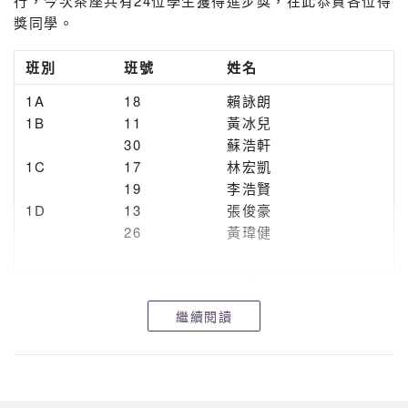
行，今次茶座共有24位學生獲得進步獎，在此恭賀各位得
獎同學。
班
別
班號
姓名
1A
18
賴詠朗
1B
11
黃冰兒
30
蘇浩軒
1C
17
林宏凱
19
李浩賢
1D
13
張俊豪
26
黃瑋健
2A
4
李彩兒
2C
2
李樂詩
繼續閱讀
23
張家僖
3A
13
陳栢廸