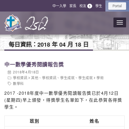
中一入學
家長
校友
學生
1
Portal
每日資訊：
2018 年 04 月 18 日
中一數學優秀閱讀報告獎
2018年4月18日
學校資訊
其他
、
學校資訊
、
學生成就
、
學生成就
學術
數學科
2017 -2018年度中一數學優秀閱讀報告獎已於4月12日
(星期四)早上頒發，得獎學生名單如下，在此恭賀各得獎
學生。
班別
姓名