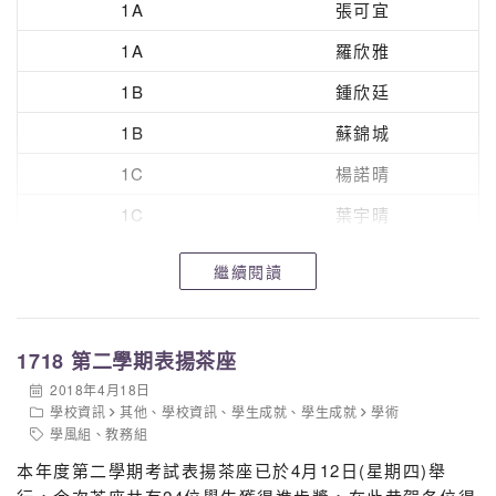
1A
張可宜
1A
羅欣雅
1B
鍾欣廷
1B
蘇錦城
1C
楊諾晴
1C
葉宇晴
1D
梁銘峰
繼續閱讀
1D
孫宇航
1718 第二學期表揚茶座
2018年4月18日
學校資訊
其他
、
學校資訊
、
學生成就
、
學生成就
學術
學風組
、
教務組
本年度第二學期考試表揚茶座已於4月12日(星期四)舉