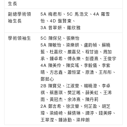
生長
副總學術領
5A 梅君彤、5C 馬浩文、4A 羅雪
袖生長
怡、4D 盤賢東、
3A 曾翠妍、羅欣雅
學術領袖生
5C
陳保兒、
張樂怡
5A
陳敏怡、
梁樂妍、
盧韵幀、
蘇曉
藍、
杜嘉欣、
嚴嘉兒、
程甘迪、
周加
承、
鍾卓希
、
傅永樂、
彭遵熹、
王俊宇
4A
陳美伶、
陳奕瑤、
李毅儀、
李紫
晴、
方志鑫、
蕭恒
望、
原湧、
王彤彤、
鄭茹心
2B
陳寶兒、
江淑雯、
楊曉
澄、
李卓
祺、
蔡惠琪、
樊芷暚、
薛美虹、
王浠
雨、
黃冠杰、
余沛熹、
陳丹莉
2A
鄭言希、
徐汶鎣、
何芷盈、
胡芝
瑋、
梁綺崎、
蘇倩琳、
譚渟、
錢美婷、
王翠滢、
鍾詠勤、
梁梓朗