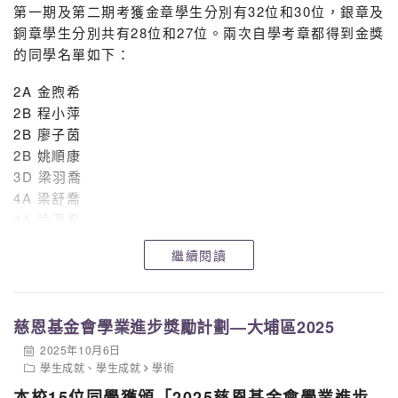
續積極參與校内外比賽。其他同學也以臺上同學為榜樣，
第一期及第二期考獲金章學生分別有32位和30位，銀章及
把握機會，勇於嘗試。
銅章學生分別共有28位和27位。兩次自學考章都得到金獎
的同學名單如下：
2A 金煦希
2B 程小萍
2B 廖子茵
2B 姚順康
3D 梁羽喬
4A 梁舒喬
4A 徐源希
4A 李倖霆
繼續閱讀
4A 叶健霖
4B 徐煥榆
老師能見證學生自學的精神，勇於挑戰自我，努力求進，
慈恩基金會學業進步獎勵計劃—大埔區2025
實在可喜可賀，盼望此自學不倦的精神能繼續發展。
2025年10月6日
學生成就
、
學生成就
學術
本校15位同學獲頒「2025慈恩基金會學業進步