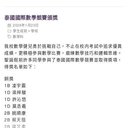
進步，實在值得令人鼓舞，在此再次恭賀以上得獎學生，
1B 袁錫權
期盼同學能在第三學期考試有更好的成績。
2B 張安穎
泰國國際數學競賽頒獎
2B 程小萍
2026年1月23日
2B 鍾可柔
學生成就
學術
2D 葉霏
數學科
3D 梁羽喬
我校數學健兒勇於挑戰自己，不止在校内考試中追求優異
4A 周愷盈
成績，更積極參與數學比賽，磨練數學技巧和邏輯思維。
4A 呂益昕
聖誕假前許多同學參與了泰國國際數學競賽並取得獎項，
4A 吳凱怡
得獎名單如下：
4A 徐源希
銅獎
4A 鄧日耀
1B 凌宇震
4B 徐煥榆
1D 梁梓駿
4B 劉芯妍
1D 許沁悠
1D 莫丞羲
恭賀以上得獎同學！第三學期都會繼續有自學考
2B 姚順康
章計劃，期望各位同學把握最後機會衝刺，繼續
2B 蔡天蔭
自學不倦，努力求進！
2B 梁芷柔