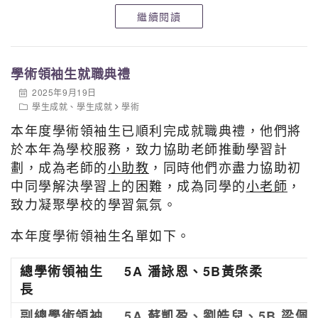
4A 蔡卓瑜 初賽銅獎
繼續閱讀
4A 王昱舜 初賽銅獎
4D 黎梓鋒 初賽銅獎
6A 呂羨柔 初賽銅獎
6A 林兆樟 初賽銅獎
學術領袖生就職典禮
5A 趙靈兒 初賽銀獎
2025年9月19日
6A 邱奕威 初賽銀獎
學生成就
、
學生成就
學術
本年度學術領袖生已順利完成就職典禮，他們將
2024-2025 AIMO晉級賽
於本年為學校服務，致力協助老師推動學習計
3D 陳梓稀 銅獎
劃，成為老師的
小助教
，同時他們亦盡力協助初
2024-2025 亞洲國際數學奧林匹克公開賽總決賽
中同學解決學習上的困難，成為同學的
小老師
，
3D 陳梓稀 銅獎
致力凝聚學校的學習氣氛。
恭賀以上同學！期望各位同學也能夠在課業之餘更多參加
本年度學術領袖生名單如下。
校外不同比賽，開闊視野，奪得佳績！
總學術領袖生
5A 潘詠恩、5B黃棨柔
長
副總學術領袖
5A 蘇凱盈、劉皓兒、5B 梁佩