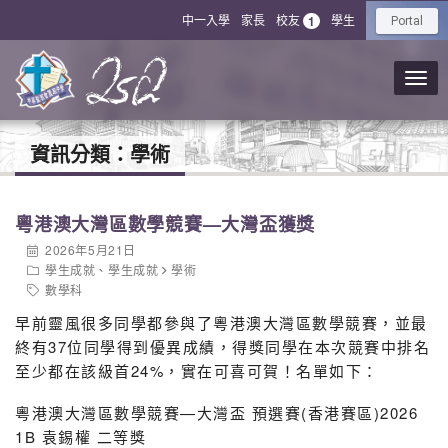
中一入學
家長
校友
學生
1
Portal
資訊分類：
學術
粵港澳大灣區數學競賽—大灣盃獲獎
2026年5月21日
學生成就
、
學生成就
學術
數學科
早前靈風很多同學都參與了粵港澳大灣區數學競賽，並最
終有37位同學得到優異成績，得獎同學在本次競賽中排名
至少都在該級首24%，實在可喜可賀！名單如下：
粵港澳大灣區數學競賽—大灣盃 預選賽(香港賽區)2026
1B 袁錫權 二等獎