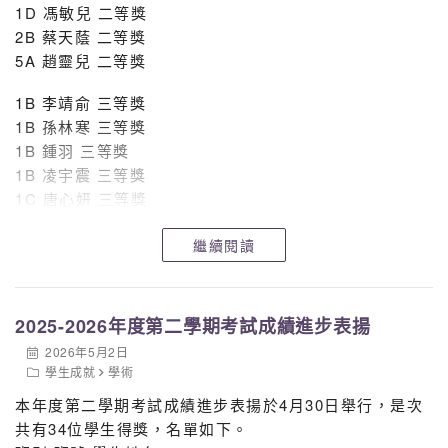
1D 馮敏兒 二等獎
2B 蔡天蔭 二等獎
5A 趙靈兒 二等獎
1B 李靖俞 三等獎
1B 孫林寒 三等獎
1B 鍾羽 三等獎
1B 凌宇震 三等獎
1C 唐心妍 三等獎
1C 陳傲詞 三等獎
繼續閱讀
1D 許沁悠 三等獎
2B 程小萍 三等獎
2B 譚安晴 三等獎
2B 劉子釺 三等獎
2025-2026年度第二學期考試成績進步表揚
2B 邱鉦皓 三等獎
2026年5月2日
3D 陳梓稀 三等獎
學生成就
學術
4A 高媛媛 三等獎
本年度第二學期考試成績進步表揚於4月30日舉行，是次
4A 呂益昕 三等獎
共有34位學生得獎，名單如下。
4A 蔡卓瑜 三等獎