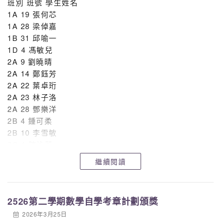
班別 班號 學生姓名
4A 吳凱怡 三等獎
1A 19 張何芯
4A 張雨馨 三等獎
1A 28 梁倬嘉
4A 張顯揚 三等獎
1B 31 邱喻一
4A 徐源希 三等獎
1D 4 馮敏兒
4A 黃耀 三等獎
2A 9 劉曉晴
4A 劉埻 三等獎
2A 14 鄭鈺芳
4A 李倖霆 三等獎
2A 22 葉卓珩
4A 盧柏熹 三等獎
2A 23 林子洛
4A 蘇柏晞 三等獎
2A 28 鄧樂洋
4A 王昱舜 三等獎
2B 4 鍾可柔
4A 叶健霖 三等獎
2B 10 李雪敏
4A 楊丰源 三等獎
2C 1 陳泳蕎
4A 張俊瀚 三等獎
2D 18 張恩僖
4B 甄子樂 三等獎
繼續閱讀
2D 25 石廷軒
4C 劉智康 三等獎
2D 27 黃耀正
4D 黎梓鋒 三等獎
3A 17 鍾嘉瑤
2526第二學期數學自學考章計劃頒獎
3A 23 黎諾言
粵港澳大灣區數學競賽—大灣盃 選拔賽(香港賽區)2025
2026年3月25日
3B 32 譚孝彥
2B 譚安晴 優異獎