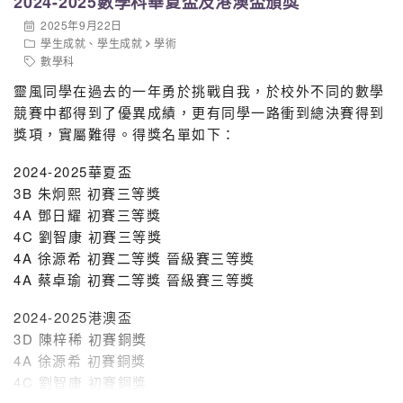
2024-2025數學科華夏盃及港澳盃頒獎
2025年9月22日
學生成就
、
學生成就
學術
數學科
WhatsApp Video 2025-10-08 at 09.50.04_05158e4c
靈風同學在過去的一年勇於挑戰自我，於校外不同的數學
競賽中都得到了優異成績，更有同學一路衝到總決賽得到
獎項，實屬難得。得獎名單如下：
2024-2025華夏盃
3B 朱炯熙 初賽三等獎
4A 鄧日耀 初賽三等獎
4C 劉智康 初賽三等獎
4A 徐源希 初賽二等獎 晉級賽三等獎
4A 蔡卓瑜 初賽二等獎 晉級賽三等獎
2024-2025港澳盃
3D 陳梓稀 初賽銅獎
4A 徐源希 初賽銅獎
4C 劉智康 初賽銅獎