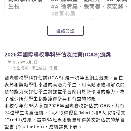
生長
4A 徐凊堯、張雨馨、陳宏鋒、
4B黃心盈
3B 馮嘉棋、許星悅
繼續閱讀
2025年國際聯校學科評估及比賽(ICAS)頒獎
2025年6月6日
學生成就
、
學生成就
學術
國際聯校學科評估試(ICAS) 是一項年度網上競賽，旨在
表彰和獎勵學術卓越的高潛力學生，用高階思維和解決問
題的能力來評估學生將課堂學習應用於新環境的能力，為
了確保所有學生都能獲得參與和有益的體驗。
本校今年有86人參加2025年國際聯校評估試ICAS，共有
24位學生考獲佳績，14人取得優良(Merit)和8人取得優異
3B 陳心忠 黃筠雅 黃曉茵 李詠芯 劉心
(Credit)成績，當中5A班馬思衡更奪得英文評估試的榮譽
證書 (Distinction)，成績詳見下表。
悅 呂羨伶