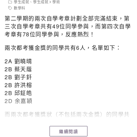
學生成就
、
學生成就
學術
3C 2 張雅淇
2B 劉子釺 參與獎
數學科
3C 3 周天恩
第二學期的兩次自學考章計劃全部完滿結束，第
一分耕耘，一份收穫。鼓勵得獎同學繼續努力精進，都有
3D 7 林子熙
望其他同學積極參與，勇於嘗試！
三次自學考章共有49位同學參與，而第四次自學
3D 9 孫佑銘
3D 30 譚語軒
考章有78位同學參與，反應熱烈！
4D 6 寧穎妍
兩次都考獲金獎的同學共有6人，名單如下：
4D 13 黃梓渟
5A 15 黃可嵐
2A 劉曉晴
5A 23 陳智杰
2B 蔡天蔭
5A 27 劉㦤康
2B 劉子釺
5B 6 黃綽姿
2B 許洪榕
5B 8 黃棨柔
5C 4 甘焯琳
2B 邱鉦皓
5C 10 茹雪寧
2D 余嘉穎
5C 20 羅弘寶
而兩次都考獲獎狀（不包括兩次金獎）的同學共
5D 16 吳宇軒
有14人，名單如下：
以上同學在過去一個學期努力付出，嘗試不同的溫習方
繼續閱讀
法，以及不段調整學習策略以致第二學期考試成績有明顯
1B 李靖俞