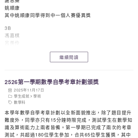
謝思樂
姚順康
其中姚順康同學得到中一個人賽優異獎
3B
馮嘉棋
呂羨伶
朱炯熙
繼續閱讀
鄧煒鵬
其中鄧煒鵬同學得到中二個人賽優異獎
4A
2526第一學期數學自學考章計劃頒獎
蔡卓瑜
2025年11月17日
張雨馨
學生成就
學術
徐源希
數學科
本學年數學自學考章計劃以全新面貌推出，除了題目提升
4D
難度外，同學亦只有15分鐘時限完成，測試學生在數學知
黎梓鋒
識及算術能力上兩者皆備。第一學期已完成了兩次的考章
讓我們掌聲恭賀以上得獎同學，鼓勵以上所有領獎同學繼
測試，共超過180位學生參加，合共65位學生獲獎，其中