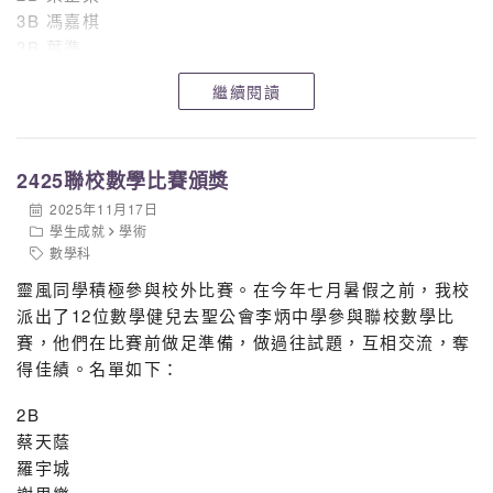
3B 馮嘉棋
3B 葉準
4A 叶健霖
繼續閱讀
4A 盧柏熹
4A 蔡卓瑜
4B 何貝熙
2425聯校數學比賽頒獎
4B 李希健
4B 曾靖童
2025年11月17日
4B 陸梓渝
學生成就
學術
數學科
4C 劉智康
4D 黎梓鋒
靈風同學積極參與校外比賽。在今年七月暑假之前，我校
派出了12位數學健兒去聖公會李炳中學參與聯校數學比
銀獎
賽，他們在比賽前做足準備，做過往試題，互相交流，奪
1B 袁錫權
得佳績。名單如下：
4A 徐源希
2B
恭賀以上得獎同學，鼓勵同學們再接再勵，追求卓越，得
蔡天蔭
到更好成績！
羅宇城