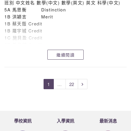
班別 中文姓名 數學(中文) 數學(英文) 英文 科學(中文)
徐綺彤 戴斌杰 梁思捷 蘇日俊 鄧煒
5A 馬思衡 Distinction
鵬
1B 洪穎言 Merit
1B 蔡天蔭 Credit
3D 孫佑銘 袁弘
1B 羅宇城 Credit
1C 施貝盈 Credit
4A 張顯揚 何貝嘉
2D 孫佑銘 Credit
3B 黎梓鋒 Credit
繼續閱讀
4B 何貝熙
3B 王昱舜 Credit
4A 趙靈兒 Credit
5A 張海兒
4A 何卓航 Credit
1B 溫悅琪 Merit
5B 凌浩正
1
…
22
1B 邱鉦皓 Merit
5D 林偉豪
3A 劉埻 Merit
3B 蔡卓瑜 Merit
3B 楊丰源 Merit
3B 嚴昊正 Merit
學校資訊
入學資訊
最新消息
3C 張梓峰 Merit
3C 徐源希 Merit