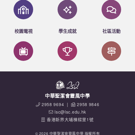
4A 陳紀瑩 Merit
5A 郭思敏 Merit
4A 陳子健 Merit
4A 陳智杰 Merit
校園電視
學生成就
社區活動
4D 阮重仁 Merit
在此恭賀以上獲頒證書的學生。
中華聖潔會靈風中學
2958 9694
|
2958 9846
lsc@lsc.edu.hk
香港新界大埔棟樑里1號
© 2026 中華聖潔會靈風中學 版權所有