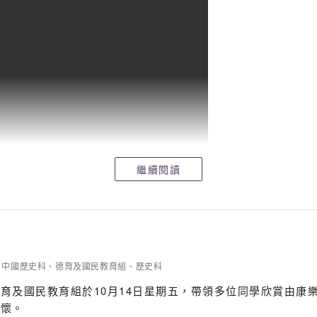
繼續閱讀
中國歷史科
、
德育及國民教育組
、
歷史科
育及國民教育組於10月14日星期五，帶領多位同學欣賞由康
開懷。