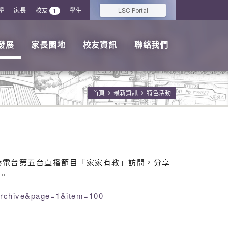
學
家長
校友
學生
LSC
1
Portal
發展
家長園地
校友資訊
聯絡我們
首頁
最新資訊
特色活動
香港電台第五台直播節目「家家有教」訪問，分享
。
archive&page=1&item=100