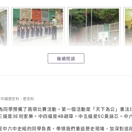
繼續閱讀
中國歷史科
、
歷史科
10為同學預備了兩項比賽活動。第一個活動是「天下為公」書法
三級是3E何家樂。中四級是4B趙瑋。中五級是5C黃詠芯。中
至中六中史組的同學負責，帶領我們重返歷史現場，加深對這