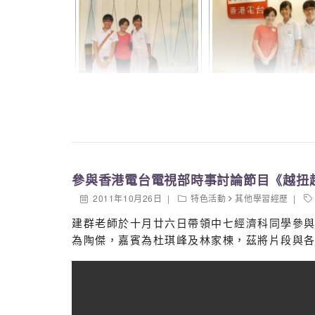
參與香港電台電視部時事討論節目《越扭
2011年10月26日
特色活動
其他學習經歷
建群老師於十月廿六日帶領中七經濟科同學參與
為陶傑，嘉賓為杜琪峰及林家楝，茲將片段與