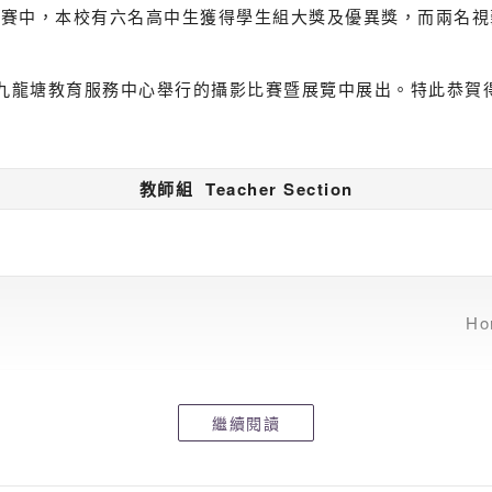
比賽中，本校有六名高中生獲得學生組大獎及優異獎，而兩名視
育局九龍塘教育服務中心舉行的攝影比賽暨展覽中展出。特此恭
教師組 Teacher Section
Ho
學生組 Student Section
繼續閱讀