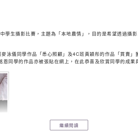
Ho
Ho
港中學生攝影比賽，主題為「本地農情」，目的是希望透過攝影
Ho
麥泳儀同學作品「悉心照顧」及4C班黃穎彤的作品「買賣」獲
麥銘恩同學的作品亦被張貼在網上，在此恭喜及欣賞同學的成果
Ho
Ho
的報導內容︰
=7725&langno=2
繼續閱讀