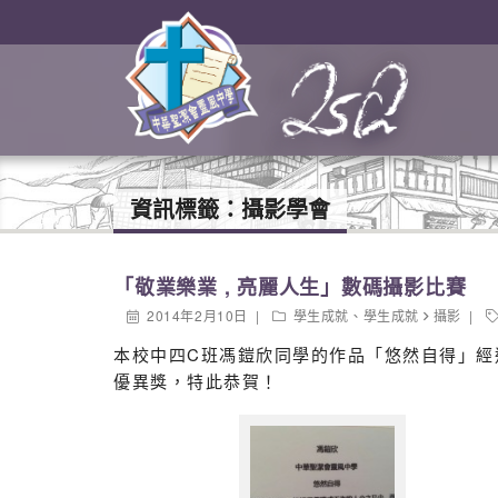
資訊標籤：
攝影學會
「敬業樂業 , 亮麗人生」數碼攝影比賽
2014年2月10日
學生成就
、
學生成就
攝影
本校中四C班馮鎧欣同學的作品「悠然自得」經
優異獎，特此恭賀！