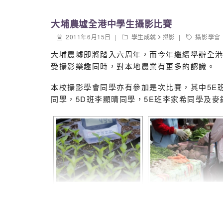
7A 林敏卿
大埔農墟全港中學生攝影比賽
2011年6月15日
學生成就
攝影
攝影學會
4B 何嘉欣
大埔農墟即將踏入六周年，而今年繼續舉辦全
受攝影樂趣同時，對本地農業有更多的認識。
4C 張淑妍
本校攝影學會同學亦有參加是次比賽，其中5E班
同學，5D班李顯晴同學，5E班李家希同學及
5C 梁詠芯
5E 麥泳儀
整體的評審結果和展覽詳情，可參閱有關網站
http://www.edb.gov.hk/index.aspx?nodeID