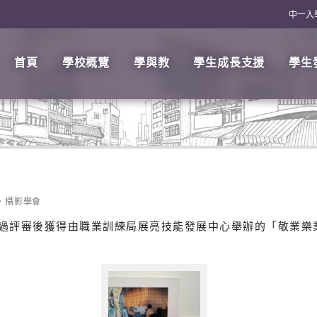
中一入
首頁
學校概覽
學與教
學生成長支援
學生
攝影學會
過評審後獲得由職業訓練局展亮技能發展中心舉辦的「敬業樂業