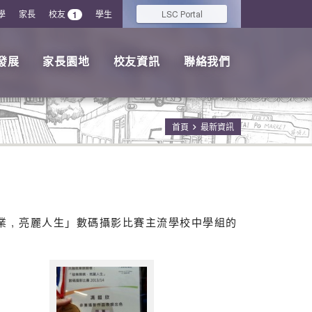
學
家長
校友
學生
LSC
1
Portal
發展
家長園地
校友資訊
聯絡我們
首頁
最新資訊
 , 亮麗人生」數碼攝影比賽主流學校中學組的