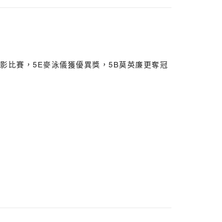
攝影比賽，5E麥泳儀獲優異獎，5B莫英廉更奪冠