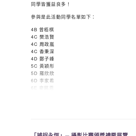
同學皆獲益良多！
參與是此活動同學名單如下：
4B 曾栢棋
4C 樊浩賢
4C 周政嵐
4C 香秉深
4D 鄭子峰
5C 黃穎彤
5D 羅欣欣
6D 李家希
6E 麥銘恩
6E 麥泳儀
「捕捉永恆」─ 攝影比賽頒獎禮暨展覽