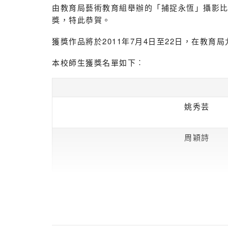
由教育局藝術教育組舉辦的「捕捉永恆」攝影
獎，特此恭賀。
獲獎作品將於2011年7月4日至22日，在教
本校師生獲獎名單如下︰
姚秀芸
周穎詩
5E 麥銘恩