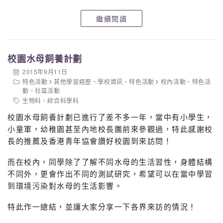
繼續閱讀
校園水母飼養計劃
2015年9月11日
特色活動
其他學習經歷
、
學校資訊
、
特色活動
校內活動
、
特色活
動
、
社區活動
生物科
、
綜合科學科
校園水母飼養計劃已進行了差不多一年，當中有小學生，
小童軍，幼稚園甚至內地校長團前來參觀過，特此感謝校
長的推薦及香港青年協會讚好校園到來訪問！
而在校內，同學除了了解不同水母的生活習性，身體結構
不同外，更會作出不同的測試研究，希望可以在當中學習
到環境污染對水母的生活影響。
特此作一總結，並讓大家分享一下各界來訪的情況！