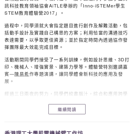
訊科技教育領袖協會AiTLE舉辦的「Inno-iSTEMer學生
2B
趙靈兒
優異證書Credit
STEM教育體驗營2017」。
2B
胡迪皓
優良證書Merit
過程中，同學須就大會指定題目進行創作及解難活動，包
括動手設計及實踐自己構思的方案；利用恰當的溝通技巧
3A
余澤涵
優異證書Credit
表達需要，以爭取更佳資源；並於指定時間內透過協作發
3B
張柏恒
優異證書Credit
揮團隊最大效能完成目標。
3B
馬思衡
優異證書Credit
活動期間同學們接受了一系列訓練，例如設計思維、3D打
榮譽證書
印、機械人、增強實景、建築力學等。體驗營特別邀請嘉
4A
鄭諾天
Distinction
賓—
陳易希
作專題演講，讓同學體會新科技的應用及發
展。
4A
譚正豪
優異證書Credit
經過三日兩夜的努力，同學們絞盡腦汁，綜合和應用跨學
4A
譚正豪
優異證書Credit
科的知識與技能，最後設計出兩部改善一人商鋪運作的電
4A
石梦厦
優良證書Merit
子裝置，並有幸獲得以下獎項：
繼續閱讀
5A
薛美虹
優異證書Credit
5A
李文浩
優異證書Credit
香港理工大學肌電機械臂工作坊
靈風一隊（黃頌鏗1B、彭紹清4C、姚嘉俊4C）— 「自助