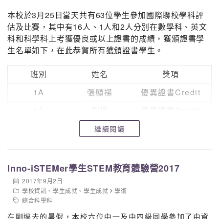
本校於3月25日當天共有63位學生參加國際聯校學科評
估及比賽，其中有16人、1人和2人分別在數學科、英文
科和科學科上考獲優良或以上證書的成績，獲頒證書學
生名單如下，在此恭賀所有獲頒證書學生。
班別
姓名
獎項
1A
張顯揚
優異證書Credit
1A
劉埻
優異證書Credit
1B
蔡卓瑜
優異證書Credit
繼續閱讀
1B
王昱舜
優異證書Credit
1B
楊丰源
優異證書Credit
Inno-iSTEMer學生STEM教育體驗營2017
2017年9月2日
1B
劉智康
優良證書Merit
學校資訊
、
學生成就
、
學生成就
學術
2B
張穎豪
優異證書Credit
綜合科學科
在剛過去的暑假，本校六位中一及中四級同學參加了由資
2B
劉鎧狄
優異證書Credit