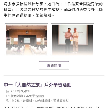
院張志強教授到校分享，題目為：「食品安全問題背後的
科學」。透過張教授的專業解說，同學們均獲益良多；師
生們更踴躍提問，氣氛熱烈。
繼續閱讀
中一「大自然之旅」戶外學習活動
2012年3月28日
特色活動
其他學習經歷
中文科
、
數學科
、
綜合科學科
、
通識教育科