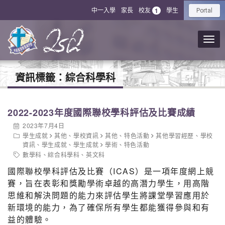
中一入學
家長
校友
學生
1
Portal
資訊標籤：
綜合科學科
2022-2023年度國際聯校學科評估及比賽成績
2023年7月4日
學生成就
其他
、
學校資訊
其他
、
特色活動
其他學習經歷
、
學校
資訊
、
學生成就
、
學生成就
學術
、
特色活動
數學科
、
綜合科學科
、
英文科
國際聯校學科評估及比賽（ICAS）是一項年度網上競
賽，旨在表彰和獎勵學術卓越的高潛力學生，用高階
思維和解決問題的能力來評估學生將課堂學習應用於
新環境的能力，為了確保所有學生都能獲得參與和有
益的體驗。