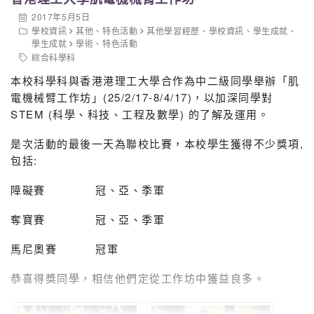
電子賬單」榮獲「最佳提案演示」銅獎及作品獎銀獎
2017年5月5日
學校資訊
其他
、
特色活動
其他學習經歷
、
學校資訊
、
學生成就
、
靈風二隊（蔡嘉希1B、徐文健4C、陳英傑4C）— 「顧客
學生成就
學術
、
特色活動
綜合科學科
自動偵測系統」榮獲「最佳提案演示」銀獎及作品獎銀獎
本校科學科與香港港理工大學合作為中二級同學舉辦「肌
電機械臂工作坊」(25/2/17-8/4/17)，以加深同學對
STEM (科學、科技、工程及數學) 的了解及運用。
是次活動的最後一天為聯校比賽，本校學生獲得不少獎項,
包括:
障礙賽 冠、亞、季軍
奪寶賽 冠、亞、季軍
馬尼奧賽 冠軍
恭喜得獎同學，相信他們定從工作坊中獲益良多。