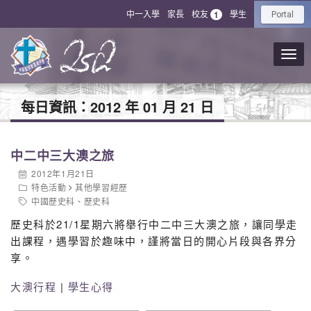
中一入學
家長
校友
學生
1
Portal
每日資訊：
2012 年 01 月 21 日
中二中三大澳之旅
2012年1月21日
特色活動
其他學習經歷
中國歷史科
、
歷史科
歷史科於21/1星期六將舉行中二中三大澳之旅，讓同學走
出課程，遇學習於趣味中，謹將當日的開心片段與各界分
享。
大澳行程
|
學生心得