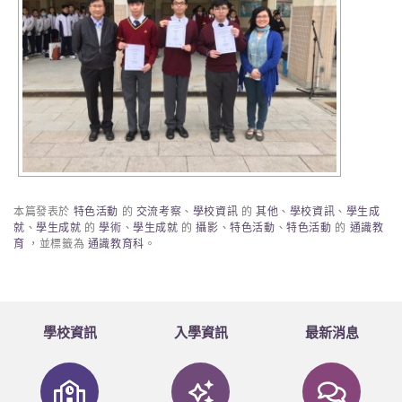
本篇發表於
特色活動
的
交流考察
、
學校資訊
的
其他
、
學校資訊
、
學生成
就
、
學生成就
的
學術
、
學生成就
的
攝影
、
特色活動
、
特色活動
的
通識教
育
，並標籤為
通識教育科
。
學校資訊
入學資訊
最新消息