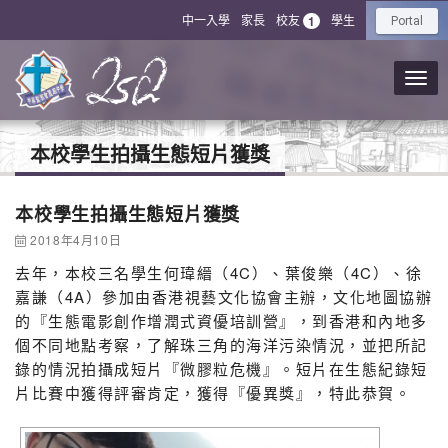
中一入學
家長
校友
學生
1
Portal
本校學生拍攝生態短片獲獎
本校學生拍攝生態短片獲獎
2018年4月10日
去年，本校三名學生何瑋縉（4C）、葉俊樂（4C）、徐
嘉謙（4A）參加由香港視藝文化協會主辦，文化地圖協辦
的『生態電影創作增潤式資優培訓營』，到香港和內地多
個不同地點考察，了解珠三角的海洋污染情況，並把所記
錄的情況拍攝成短片『微膠粒危機』。短片在生態紀錄短
片比賽中獲得評審肯定，獲得『優異獎』，特此恭賀。