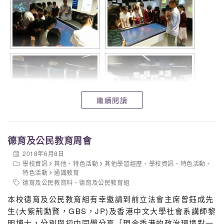
繼續閱讀
德育及公民教育周會
2018年6月8日
學校資訊
其他
、
特色活動
其他學習經歷
、
學校資訊
、
特色活動
、
特色活動
通識教育
德育及公民教育科
、
德育及公民教育組
本校德育及公民教育組有幸邀請到前立法會主席曾鈺成先
生(大紫荊勳賢，GBS，JP)及香港中文大學社會系講師黎
明博士，分別與初中同學分享「現今香港的政治環境對一