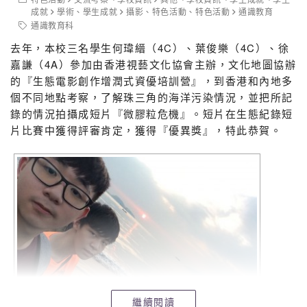
成就
學術
、
學生成就
攝影
、
特色活動
、
特色活動
通識教育
通識教育科
去年，本校三名學生何瑋縉（4C）、葉俊樂（4C）、徐
嘉謙（4A）參加由香港視藝文化協會主辦，文化地圖協辦
的『生態電影創作增潤式資優培訓營』，到香港和內地多
個不同地點考察，了解珠三角的海洋污染情況，並把所記
錄的情況拍攝成短片『微膠粒危機』。短片在生態紀錄短
片比賽中獲得評審肯定，獲得『優異獎』，特此恭賀。
繼續閱讀