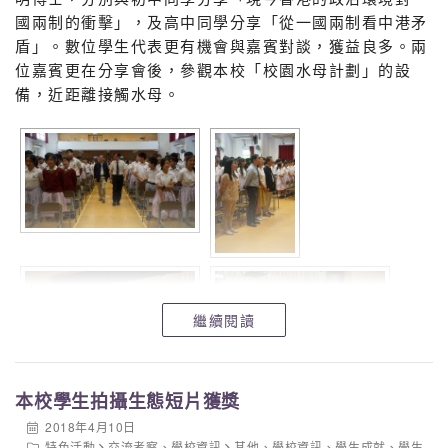
國兩制的衝擊」，及高中同學分享「從一國兩制看中港矛
盾」。數位學生代表更有機會與嘉賓對談，獲益良多。兩
位嘉賓更在分享會後，參觀本校「校園水母計劃」的設
備，近距離接觸水母。
繼續閱讀
本校學生拍攝生態短片獲獎
2018年4月10日
特色活動
交流考察
、
學校資訊
其他
、
學校資訊
、
學生成就
、
學生