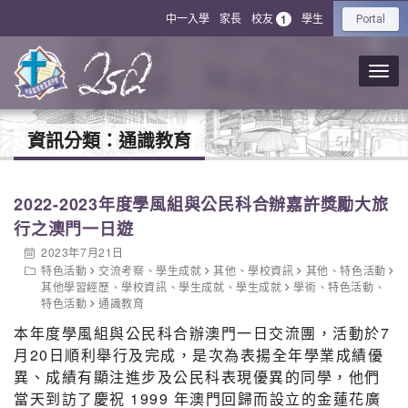
中一入學
家長
校友
學生
1
Portal
資訊分類：
通識教育
2022-2023年度學風組與公民科合辦嘉許獎勵大旅
行之澳門一日遊
2023年7月21日
特色活動
交流考察
、
學生成就
其他
、
學校資訊
其他
、
特色活動
其他學習經歷
、
學校資訊
、
學生成就
、
學生成就
學術
、
特色活動
、
特色活動
通識教育
本年度學風組與公民科合辦澳門一日交流團，活動於7
月20日順利舉行及完成，是次為表揚全年學業成績優
異、成績有顯注進步及公民科表現優異的同學，他們
當天到訪了慶祝 1999 年澳門回歸而設立的金蓮花廣