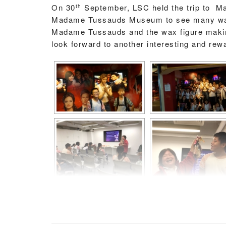
On 30
September, LSC held the trip to Ma
th
Madame Tussauds Museum to see many wax st
Madame Tussauds and the wax figure making 
look forward to another interesting and rewa