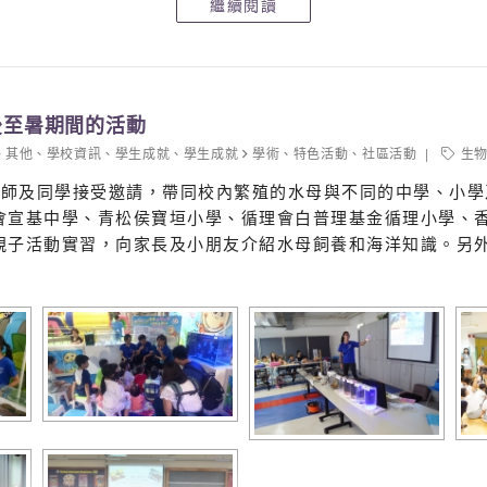
繼續閱讀
後至暑期間的活動
其他
、
學校資訊
、
學生成就
、
學生成就
學術
、
特色活動
、
社區活動
生
老師及同學接受邀請，帶同校內繁殖的水母與不同的中學、小學
會宣基中學、青松侯寶垣小學、循理會白普理基金循理小學、
親子活動實習，向家長及小朋友介紹水母飼養和海洋知識。另