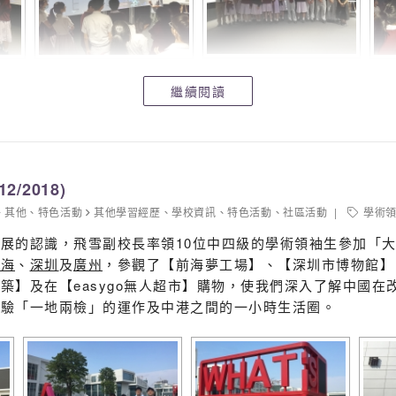
繼續閱讀
/2018)
其他
、
特色活動
其他學習經歷
、
學校資訊
、
特色活動
、
社區活動
學術
發展的認識，
飛雪副校長率領10位中四級的學術領袖生參加「
前海
、
深圳
及
廣州
，參觀了【前海夢工場】、【
深圳市博物館】
建築】
及在【easygo無人超市】購物，使我們深入了解中國在
體驗「一地兩檢」的運作及中港之間
的一小時生活圈。