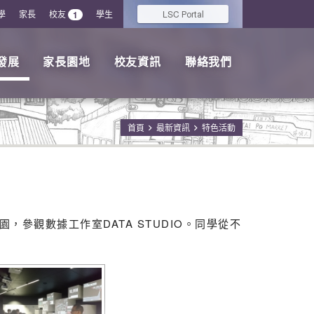
學
家長
校友
學生
LSC
1
Portal
發展
家長園地
校友資訊
聯絡我們
首頁
最新資訊
特色活動
參觀數據工作室DATA STUDIO。同學從不