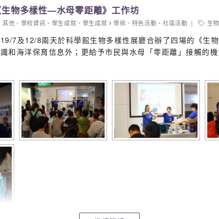
《生物多樣性—水母零距離》工作坊
其他
、
學校資訊
、
學生成就
、
學生成就
學術
、
特色活動
、
社區活動
生
9/7及12/8兩天於科學館生物多樣性展廳合辦了四場的《
識和海洋保育信息外；更給予市民與水母「零距離」接觸的機