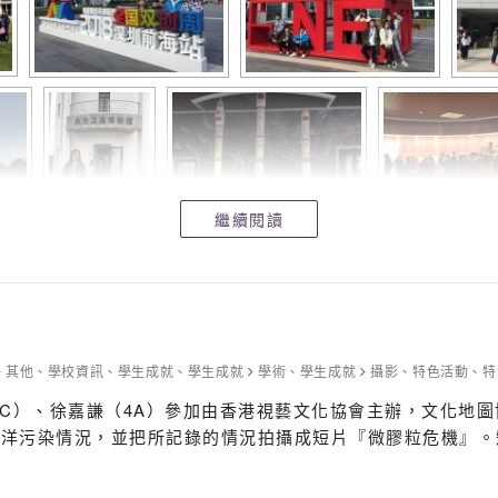
繼續閱讀
其他
、
學校資訊
、
學生成就
、
學生成就
學術
、
學生成就
攝影
、
特色活動
、
特
4C）、徐嘉謙（4A）參加由香港視藝文化協會主辦，文化地
海洋污染情況，並把所記錄的情況拍攝成短片『微膠粒危機』。