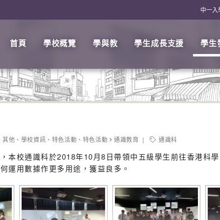
中一入
首頁
學校概覽
學與教
學生成長支援
學生
其他
、
學校資訊
、
特色活動
、
特色活動
通識教育
通識科
校通識科於2018年10月8日帶領中五級學生前往香港科學園，
如何運用數據作更多用途，獲益良多。