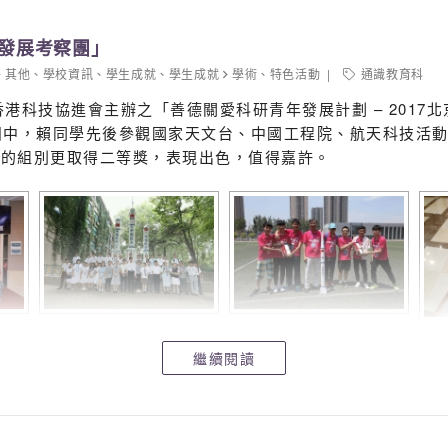
技發展考察團」
其他
、
學校資訊
、
學生成就
、
學生成就
學術
、
特色活動
通識教育科
港科技協進會主辦之「善德關愛科研青年發展計劃 – 2017
團中，賴同學先後參觀國家天文台、中國工程院、航天科技活
屬的組別更取得二等獎，表現出色，值得嘉許。
繼續閱讀