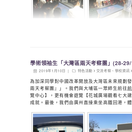
學術領袖生「大灣區兩天考察團」(28-29/12
2019年1月10日
特色活動
交流考察
、
學校資訊
為加深同學對中國改革開放及大灣區未來規劃
兩天考察團』」。我們與大埔區一眾師
生前往
覽中心】，更有機會遊覽【花城廣場觀看七大
成就。最後，
我們由廣州直接乘坐高鐡回港，