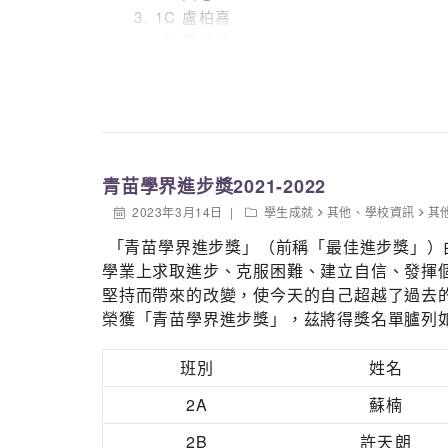
1C 盧柏熹
1D 蘇紫悠
2A 葉桐欣
2A 黃棨柔
2C 陳熙芸
2D 黃綺鏵
3C 陳蕊彤
青苗學界進步獎2021-2022
3C 林苡甯
3C 張栢昊
2023年3月14日
學生成就
其他
、
學校資訊
其
4A 陳芷筠
「青苗學界進步獎」（前稱「最佳進步獎」）
4A 林靖彤
學業上求取進步、克服困難、建立自信、發揮
4A 鄭舒齡
堅持而帶來的改變，使今天的自己超越了過去的自
4A 石夢厦
榮獲「青苗學界進步獎」，茲將得獎名單臚列
4B 林菀瑩
4C 黃玲
班別
姓名
5A 陳寶兒
5A 劉天樂
2A
蘇楠
5A 薛美虹
2B
許天朗