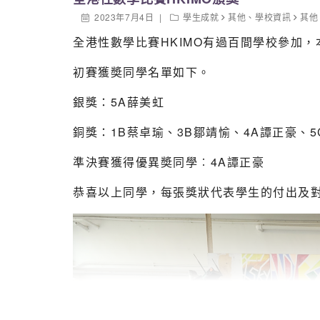
2023年7月4日
學生成就
其他
、
學校資訊
其他
全港性數學比賽HKIMO有過百間學校參加
初賽獲奬同學名單如下。
銀獎：5A薛美虹
銅獎：1B蔡卓瑜、3B鄒靖愉、4A譚正豪、5
準決賽獲得優異奬同學︰4A譚正豪
恭喜以上同學，每張獎狀代表學生的付出及