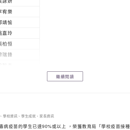
袁詠妍
李宥樂
鄒靖愉
翁嘉玲
張柏恒
黎瑞鋒
梁智杰
楊智曦
繼續閱讀
許啟麟
、
學校資訊
、
學生成就
、
家長資訊
冠狀病毒病疫苗的學生已達90%或以上 ，榮獲教育局「學校疫苗