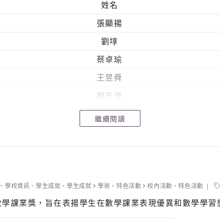
姓名
張顯揚
劉埻
蔡卓瑜
王昱舜
楊丰源
劉智康
繼續閱讀
張穎豪
劉鎧狄
趙靈兒
胡迪皓
、
學校資訊
、
學生成就
、
學生成就
學術
、
特色活動
校內活動
、
特色活動
數學課業獎，旨在表揚學生在數學課業表現優異和數學學習
余澤涵