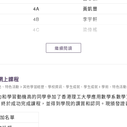
4A
黃凱豐
4B
李宇軒
4C
梁倖榣
5A
王翠滢
繼續閱讀
5B
龔瑞麒
網上課程
他
、
特色活動
其他學習經歷
、
學校資訊
、
學生成就
、
學生成就
學術
、
特色活動
數學能力和學習動機高的同學參加了香港理工大學應用數學系數
，終於成功完成課程，並得到學院的讚賞和認同。現頒發證
加名單