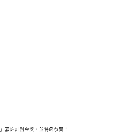
接種」嘉許計劃金獎，並特函恭賀！