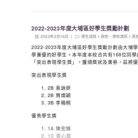
2022-2023年度大埔區好學生獎勵計劃
2023年3月16日
學生成就
其他
、
學校資訊
其
2022-2023年度大埔區好學生獎勵計劃由
學兼優的好學生。本年度本校合共有168位同
「突出表現學生獎」，獲頒獎狀及書券，茲將
突出表現學生獎
2B 袁詠妍
2B 周燦穎
3B 李曉桐
優秀學生獎
1A 陳宏鋒
1C 黃心盈