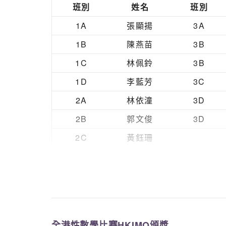
3B
班別
姓名
班別
3B
1A
張顯揚
3A
4A
1B
陳燕苗
3B
4A
1C
林佩鈴
3B
4A
1D
李藍芳
3C
4A
2A
林依潼
3D
5A
2B
郭文俊
3D
5A
2C
黃鈺珊
2D
張海兒
2D
黃綺鏵
全港性數學比賽HKIMO頒獎