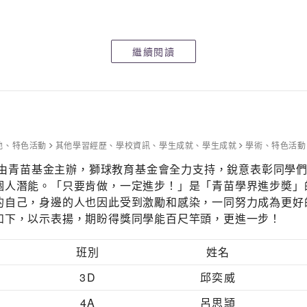
繼續閱讀
他
、
特色活動
其他學習經歷
、
學校資訊
、
學生成就
、
學生成就
學術
、
特色活動
由青苗基金主辦，獅球教育基金會全力支持，銳意表彰同學
個人潛能。「只要肯做，一定進步！」是「青苗學界進步奬」
己，身邊的人也因此受到激勵和感染，一同努力成為更好的人。
如下，以示表揚，期盼得獎同學能百尺竿頭，更進一步！
班別
姓名
3D
邱奕威
4A
呂思頴