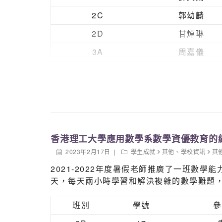
5B 石婉芝
5B 楊梓鋒
2C
郭幼麟
2D
甘焯琳
3A
周嘉儀
3B
李睿庭
3C
杜思宜
香港理工大學應用數學系數學資優教育的
2023年2月17日
學生成就
其他
、
學校資訊
其
2021-2022年度暑假老師推廣了一班
天，每天兩小時學習和解決複雜的數學難題
班別
學號
參