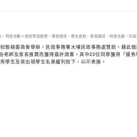
他
、
特色活動
其他學習經歷
、
學校資訊
、
學生成就
、
家長資訊
、
特色活動
、
社區
大埔學校聯絡委員會舉辦，民政事務署大埔民政事務處贊助，藉
學由老師及家長推薦而獲得嘉許證書，其中22位同學獲得「優
優秀學生及突出現學生名單臚列如下，以示表揚。