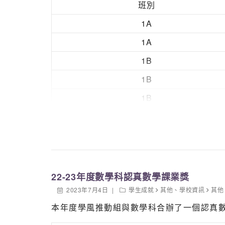
班別
1A
1A
1B
1B
1B
1B
2B
2B
2B
22-23年度數學科認真數學課業獎
2B
2023年7月4日
學生成就
其他
、
學校資訊
其他
本年度學風推動組與數學科合辦了一個認真
3A