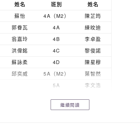
張柏恒
姓名
班別
姓名
馬思衡
蘇怡
4A（M2）
陳芷筠
鄭諾天
郭眷瓦
4A
練旼迪
譚正豪
翁嘉玲
4B
李卓盈
譚正豪
洪偉銘
4C
黎俊諾
石梦厦
蘇詠柔
4D
陳星穆
薛美虹
邱奕威
5A（M2）
葉智然
李文浩
5A
李文浩
5B
許巧鈴
繼續閱讀
5B
金雪盈
5C
朱梓洋
5D
鄭皓天