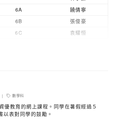
6A
饒倩寧
6B
張俊豪
6C
袁耀恒
6D
黃奕昌
數學科
學資優教育的網上課程。同學在暑假經過５
書以表對同學的鼓勵。