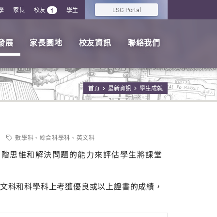
學
家長
校友
學生
LSC
1
Portal
發展
家長園地
校友資訊
聯絡我們
首頁
最新資訊
學生成就
數學科
、
綜合科學科
、
英文科
高階思維和解決問題的能力來評估學生將課堂
、英文科和科學科上考獲優良或以上證書的成績，