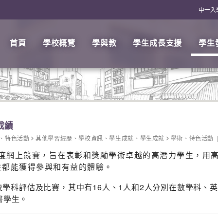
中一入
首頁
學校概覽
學與教
學生成長支援
學生
成績
、
特色活動
其他學習經歷
、
學校資訊
、
學生成就
、
學生成就
學術
、
特色活動
年度網上競賽，旨在表彰和獎勵學術卓越的高潛力學生，用
生都能獲得參與和有益的體驗。
聯校學科評估及比賽，其中有16人、1人和2人分別在數學科
書學生。