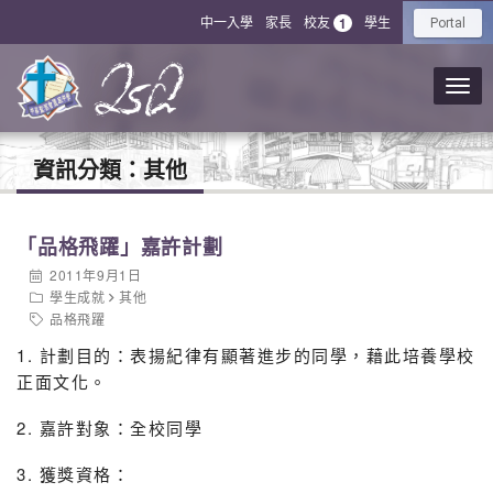
中一入學
家長
校友
學生
1
Portal
資訊分類：
其他
「品格飛躍」嘉許計劃
2011年9月1日
學生成就
其他
品格飛躍
1. 計劃目的：表揚紀律有顯著進步的同學，藉此培養學校
正面文化。
2. 嘉許對象：全校同學
3. 獲獎資格：