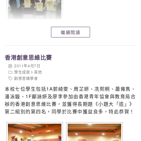
繼續閱讀
香港創意思維比賽
2011年4月7日
學生成就
其他
創意思維學會
本校七位學生包括1A郭綺雯、周芷妍、冼熙桐、蕭雍雋、
潘泳鏇、1F鄺詠妍及廖李參加由香港青年協會與教育局合
辦的香港創意思維比賽，並獲得長期題《小題大「造」》
第二組別的第四名，同學於比賽中獲益良多，特此恭賀！