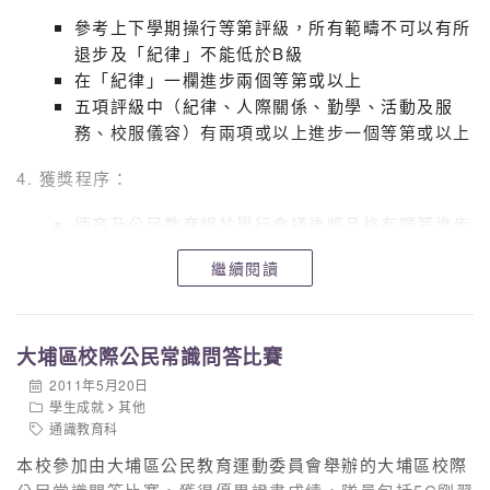
參考上下學期操行等第評級，所有範疇不可以有所
退步及「紀律」不能低於B級
在「紀律」一欄進步兩個等第或以上
五項評級中（紀律、人際關係、勤學、活動及服
務、校服儀容）有兩項或以上進步一個等第或以上
4. 獲獎程序：
德育及公民教育組於學行會議後將品格有顯著進步
的學生名單於內聯網中向同工公佈。
繼續閱讀
在以下情況下，學生的獲獎提名將被否決：
班主任、訓育主任或級訓育老
師反對
大埔區校際公民常識問答比賽
有三位或以上任教同工反對
2011年5月20日
學生成就
其他
反對提名的同工須於指定日期前透過電郵或其他方
通識教育科
式向德育及公民教育組表示，逾期恕不受理
本校參加由大埔區公民教育運動委員會舉辦的大埔區校際
通過後的得獎同學名單將於結業禮中公佈及頒發嘉