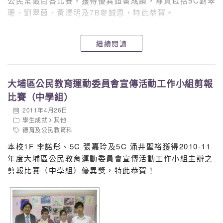
公民常識問答比賽，獲得優異證書成績，隊員包括5C劉翠
許狀，以示鼓勵
珊、劉翠茵、黃澤明及7B麥誠恩，特此恭賀。
班主任須於嘉許狀寫上欣賞或鼓勵的說話，以示支
持和欣賞
得獎同學須在回應表寫上得獎感受或立志，以便日
繼續閱讀
後檢討之用
德育及公民教育組示
大埔區公民教育運動委員會宣傳活動工作小組剪報
比賽（中學組）
2011年4月26日
學生成就
其他
德育及公民教育科
本校1F 李諾彤、5C 張嘉玲及5C 涌井聖裕獲得2010-11
年度大埔區公民教育運動委員會宣傳活動工作小組主辦之
剪報比賽（中學組）優異獎，特此恭賀！