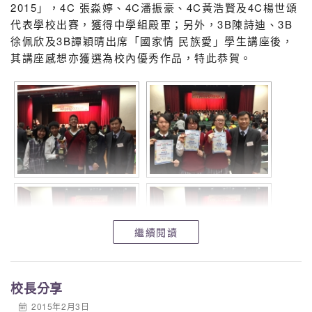
2015」，4C 張淼婷、4C潘振豪、4C黃浩賢及4C楊世頌
代表學校出賽，獲得中學組殿軍；另外，3B陳詩迪、3B
徐佩欣及3B譚穎晴出席「國家情 民族愛」學生講座後，
其講座感想亦獲選為校內優秀作品，特此恭賀。
繼續閱讀
校長分享
2015年2月3日