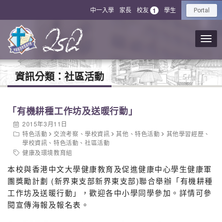
中一入學
家長
校友
學生
1
Portal
資訊分類：
社區活動
「有機耕種工作坊及送暖行動」
2015年3月11日
特色活動
交流考察
、
學校資訊
其他
、
特色活動
其他學習經歷
、
學校資訊
、
特色活動
、
社區活動
健康及環境教育組
本校與香港中文大學健康教育及促進健康中心學生健康軍
團獎勵計劃 (新界東支部新界東支部)聯合舉辦「有機耕種
工作坊及送暖行動」，歡迎各中小學同學參加。詳情可參
閱宣傳海報及報名表。