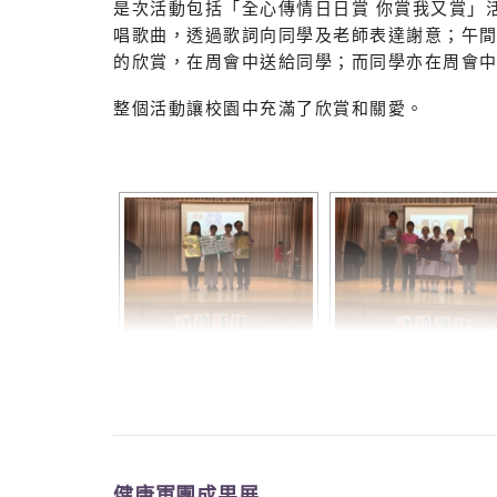
是次活動包括「全心傳情日日賞 你賞我又賞」
唱歌曲，透過歌詞向同學及老師表達謝意；午
的欣賞，在周會中送給同學；而同學亦在周會
整個活動讓校園中充滿了欣賞和關愛。
健康軍團成果展