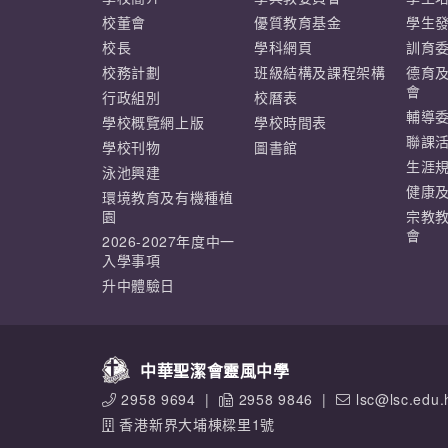
校董會
優質教育基金
學生
校長
學科網頁
訓育
校務計劃
班級結構及課程架構
德育
會
行政組別
校曆表
輔導
學校概覽網上版
學校時間表
聯課
學校刊物
圖書館
生涯
泳池興建
健康
環境教育及有機種植
園
宗教
會
2026-2027年度中一
入學事項
升中體驗日
中華聖潔會靈風中學
2958 9694
|
2958 9846
|
lsc@lsc.edu.
香港新界大埔棟樑里1號