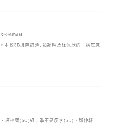
育及公民教育科
。本校3B班陳詩迪､譚穎晴及徐佩欣的「講座感
譚梓晉(5C)組；季軍是廖李(5D)、鄧仲軒