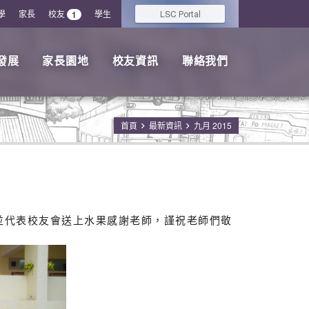
學
家長
校友
學生
LSC
1
Portal
發展
家長園地
校友資訊
聯絡我們
首頁
最新資訊
九月 2015
！並代表校友會送上水果感謝老師，謹祝老師們敬