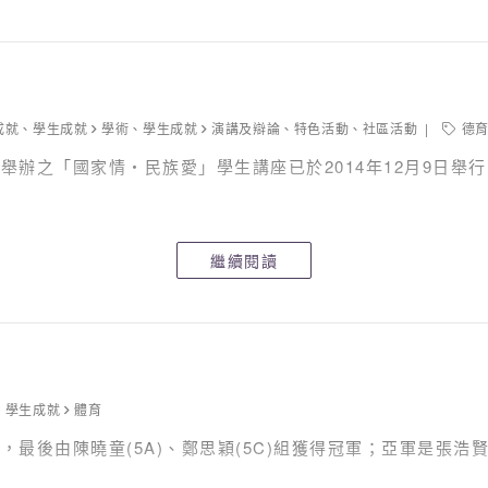
成就
、
學生成就
學術
、
學生成就
演講及辯論
、
特色活動
、
社區活動
德
辦之「國家情‧民族愛」學生講座已於2014年12月9日舉行
繼續閱讀
、
學生成就
體育
後由陳曉童(5A)、鄭思穎(5C)組獲得冠軍；亞軍是張浩賢、