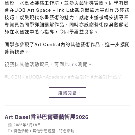
墨影」水墨及裝裱工作坊，並參與藝術導賞團。同學有機
會在UOB Art Space – Ink Lab親身體驗水墨創作及裝裱
技巧，感受現代水墨藝術的魅力。感謝主辦機構安排專業
導賞員為同學詳細講解作品，同時亦感謝藝術家吳觀麟老
師在水墨課中悉心指導，令同學獲益良多。
同學亦參觀了Art Central內的其他藝術作品，進一步擴闊
藝術視野。
視藝科其他活動資訊，可到此
link
瀏覽。
#UOBHK #UOBArtAcademy #大華銀行 #大華銀行藝坊
繼續閱讀
Art Basel香港巴爾賽藝術展2026
2026年5月18日
特色活動
其他學習經歷
、
特色活動