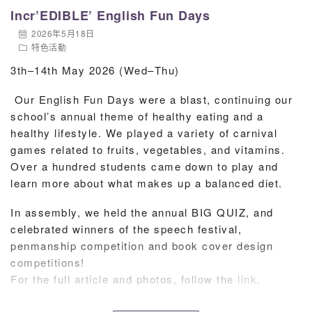
Incr’EDIBLE’ English Fun Days
2026年5月18日
特色活動
3th–14th May 2026 (Wed–Thu)
Our English Fun Days were a blast, continuing our
school’s annual theme of healthy eating and a
healthy lifestyle. We played a variety of carnival
games related to fruits, vegetables, and vitamins.
Over a hundred students came down to play and
learn more about what makes up a balanced diet.
In assembly, we held the annual BIG QUIZ, and
celebrated winners of the speech festival,
penmanship competition and book cover design
competitions!
For the full article and photos, follow the
link
.