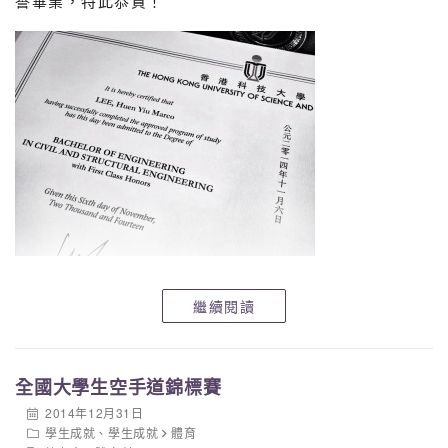
譽畢業，特此恭賀！
張麗婷小姐 (紙膠帶設計)
盧易成先生 (協助校友日)
感謝負責活動的幹事
會員大會：鄧偉賢
球類比賽：劉世傑 潘偉健
音樂比賽：黃詩慧 張軒朗 周嘉裕 趙芷瑩
親子繪畫比賽：張麗婷 黎楚翹 林智傑
感謝協助單位
體育科 (Susanna 老師, Dior老師, Alex Sir)
繼續閱讀
學生會 (Paul Sir、5B馮學弘)
視藝學會 (5A劉靜雯、梁智樂、杜嘉儀)
1D學生 (李浚裕、蔡再晞、黃浚軒、葉爾朗)
校務處及工友
全國大學生空手道錦標賽
2014年12月31日
感謝協助單位
學生成就
、
學生成就
體育