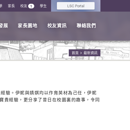
學
家長
校友
學生
LSC
1
Portal
發展
家長園地
校友資訊
聯絡我們
首頁
最新資訊
活經驗。伊妮與婧娸均以作育英材為己任，伊妮
寶貴經驗，更分享了昔日在校園裏的趣事，令同