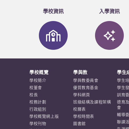
學校資訊
入學資訊
學校概覽
學與教
學生
學校簡介
學與教委員會
學生
校董會
優質教育基金
學生
校長
學科網頁
訓育
校務計劃
班級結構及課程架構
德育
會
行政組別
校曆表
輔導
學校概覽網上版
學校時間表
聯課
學校刊物
圖書館
生涯