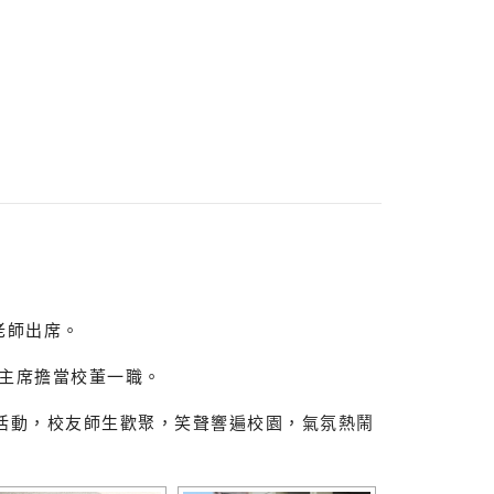
老師出席。
主席擔當校董一職。
烤活動，校友師生歡聚，笑聲響遍校園，氣氛熱鬧