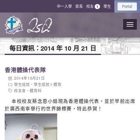
中一入學
家長
校友
學生
1
Portal
每日資訊：
2014 年 10 月 21 日
香港體操代表隊
2014年10月21日
學生成就
、
學生成就
體育
校友會
、
體育科
本校校友蔡念恩小姐現為香港體操代表，並於早前出席
於廣西南寧舉行的世界錦標賽，特此恭賀！