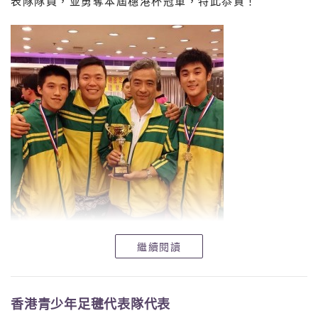
表隊隊員，並勇奪本屆穗港杯冠軍，特此恭賀！
繼續閱讀
香港青少年足毽代表隊代表