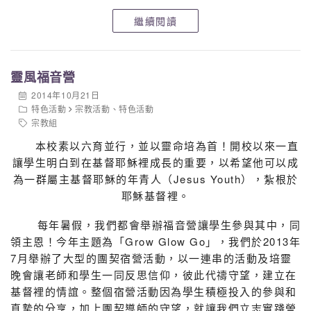
繼續閱讀
靈風福音營
2014年10月21日
特色活動
宗教活動
、
特色活動
宗教組
本校素以六育並行，並以靈命培為首！開校以來一直
讓學生明白到在基督耶穌裡成長的重要，以希望他可以成
為一群屬主基督耶穌的年青人（Jesus Youth），紮根於
耶穌基督裡。
每年暑假，我們都會舉辦福音營讓學生參與其中，同
領主恩！今年主題為「Grow Glow Go」，我們於2013年
7月舉辦了大型的團契宿營活動，以一連串的活動及培靈
晚會讓老師和學生一同反思信仰，彼此代禱守望，建立在
基督裡的情誼。整個宿營活動因為學生積極投入的參與和
真摯的分享，加上團契導師的守望，就讓我們立志實踐謍