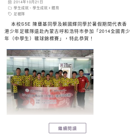
2014年10月21日
學生成就
、
學生成就
體育
足毽隊
本校S5E 陳壅基同學及賴國輝同學於暑假期間代表香
港少年足毽隊遠赴內蒙古呼和浩特巿參加「2014全國青少
年（中學生）毽球錦標賽」，特此恭賀！
繼續閱讀