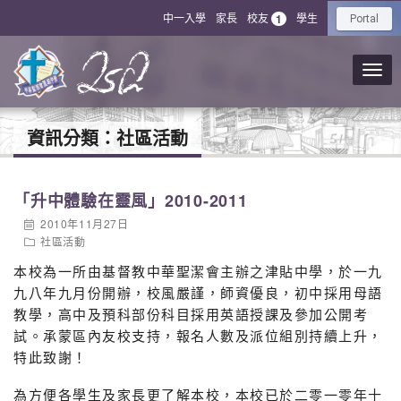
中一入學
家長
校友
學生
1
Portal
資訊分類：
社區活動
「升中體驗在靈風」2010-2011
2010年11月27日
社區活動
本校為一所由基督教中華聖潔會主辦之津貼中學，於一九
九八年九月份開辦，校風嚴謹，師資優良，初中採用母語
教學，高中及預科部份科目採用英語授課及參加公開考
試。承蒙區內友校支持，報名人數及派位組別持續上升，
特此致謝！
為方便各學生及家長更了解本校，本校已於二零一零年十