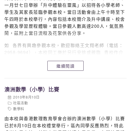
一月廿七日舉辦「升中體驗在靈風」以招待各小學老師、
學生及其家長蒞臨參觀本校。當日活動會由上午十時至下
午四時於本校舉行，內容包括本校簡介及升中講座、校舍
參觀及學習歷程體驗。當日參觀人數高達200人，氣氛熱
鬧，茲附上當日流程及花絮供各分享。
如 各界有興趣參觀本校，歡迎聯絡王文翔老師（電話：
2958-9694），本校同工樂於另行安排或親臨 貴校作介
紹。
繼續閱讀
「升中體驗在靈風」2010-2011流程
「升中體驗在靈
風」個人申請表格
澳洲數學（小學）比賽
2010年8月10日
社區活動
數學科
由本校與香港數理教育學會合辦的澳洲數學（小學）比賽
已於8月10日在本校禮堂舉行，區內同學反應熱烈，特此