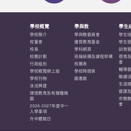
學校概覽
學與教
學生
學校簡介
學與教委員會
學生
校董會
優質教育基金
學生
校長
學科網頁
訓育
校務計劃
班級結構及課程架構
德育
會
行政組別
校曆表
輔導
學校概覽網上版
學校時間表
聯課
學校刊物
圖書館
生涯
泳池興建
健康
環境教育及有機種植
園
宗教
會
2026-2027年度中一
入學事項
升中體驗日