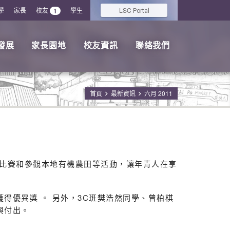
學
家長
校友
學生
LSC
1
Portal
發展
家長園地
校友資訊
聯絡我們
首頁
最新資訊
六月 2011
比賽和參觀本地有機農田等活動，讓年青人在享
得優異獎 。 另外，3C班樊浩然同學、曾柏棋
與付出。