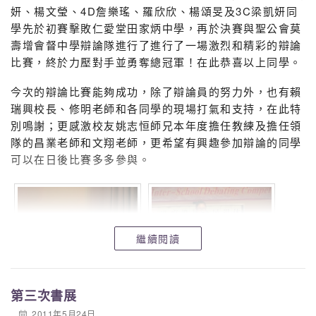
妍、楊文瑩、4D詹樂瑤、羅欣欣、楊頌旻及3C梁凱妍同
學先於初賽擊敗仁愛堂田家炳中學，再於決賽與聖公會莫
壽增會督中學辯論隊進行了進行了一場激烈和精彩的辯論
比賽，終於力壓對手並勇奪總冠軍！在此恭喜以上同學。
今次的辯論比賽能夠成功，除了辯論員的努力外，也有賴
瑞興校長、修明老師和各同學的現場打氣和支持，在此特
別鳴謝；更感激校友姚志恒師兄本年度擔任教練及擔任領
隊的昌業老師和文翔老師，更希望有興趣參加辯論的同學
可以在日後比賽多多參與。
繼續閱讀
第三次書展
2011年5月24日