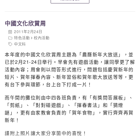
中國文化欣賞周
2011年2月24日
特色活動
校內活動
中文科
本年度的中國文化欣賞周主題為「農曆新年大放送」，並
已於2月21-24日舉行。早會先有遊戲活動，讓同學更了解
活動內容；周會則以問答形式進行，問題包括慶賀新年的
短片、賀年揮春內容、新年習俗和賀年歌大放送等等，更
有台下參與環節，台上台下打成一片！
而午間的攤位則由中四各班負責，有「有獎問答展板」、
「剪紙」、「對對碰遊戲」、「揮春書法」和「猜燈
謎」，更有由家教會負責的「賀年食物」，實行齊齊再賀
新年！
謹附上照片讓大家分享箇中的喜悅！