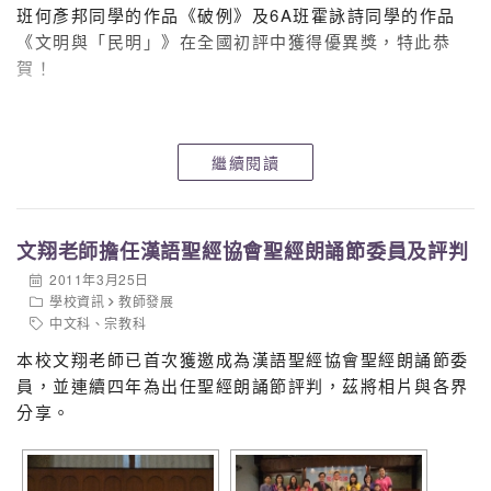
班何彥邦同學的作品《破例》及6A班霍詠詩同學的作品
《文明與「民明」》在全國初評中獲得優異獎，特此恭
賀！
繼續閱讀
文翔老師擔任漢語聖經協會聖經朗誦節委員及評判
2011年3月25日
學校資訊
教師發展
中文科
、
宗教科
本校文翔老師已首次獲邀成為漢語聖經協會聖經朗誦節委
員，並連續四年為出任聖經朗誦節評判，茲將相片與各界
分享。