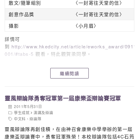
散文/隨筆組別
〈一封寄往天堂的信〉
創意作品獎
〈一封寄往天堂的信〉
攝影
〈小月眉〉
詳情可
到
http://www.hkedcity.net/article/eworks_award/0911
001/#tabs-5
觀看，特此觀賀梁同學。
繼續閱讀
靈風辯論隊勇奪冠軍第一屆康樂盃辯論賽冠軍
2011年5月31日
學生成就
演講及辯論
中文科
、
辯論隊
靈風辯論隊再創佳積，在由神召會康樂中學舉辦的第一屆
康樂盃辯論賽中，勇奪冠軍殊榮！本校辯論隊包括4C石筠