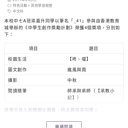
特色活動
其他學習經歷
中文科
本校中七A班梁嘉升同學以筆名「_41」參與由香港教育
城舉辦的《中學生創作獎勵計劃》榮獲4個獎項，分別如
下：
項目
題目
校園生活
【咚、噹】
圖文創作
瘋風與雨
攝影
中秋
閱讀隨筆
師承與承師（【承教小
記】）
詳情可按入有關網址觀看，特此觀賀梁同學。
繼續閱讀