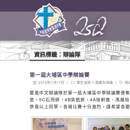
資訊標籤：
辯論隊
第一屆大埔區中學辯論賽
2012年1月17日
學生成就
演講及辯論
辯
靈風中文辯論隊於第一屆大埔區中學辯論賽勇奪
旻，5C石筠妍，4B梁凱妍，4A徐軒進、馮展
恭喜以上同學。各場比賽十分激烈，謹希望各