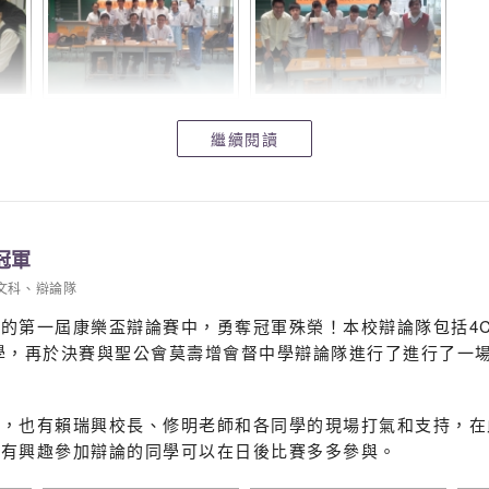
繼續閱讀
冠軍
文科
、
辯論隊
的第一屆康樂盃辯論賽中，勇奪冠軍殊榮！本校辯論隊包括4C
學，再於決賽與聖公會莫壽增會督中學辯論隊進行了進行了一
外，也有賴瑞興校長、修明老師和各同學的現場打氣和支持，在
望有興趣參加辯論的同學可以在日後比賽多多參與。