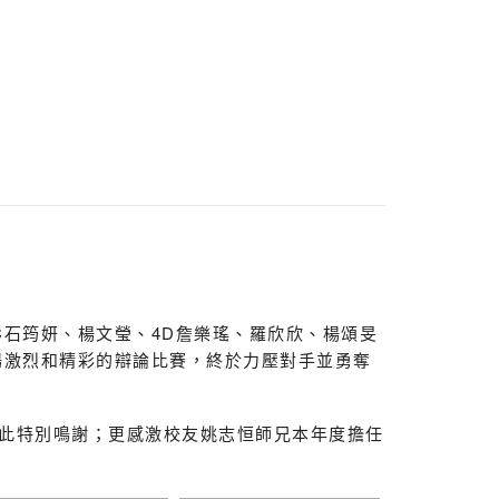
石筠妍、楊文瑩、4D詹樂瑤、羅欣欣、楊頌旻
場激烈和精彩的辯論比賽，終於力壓對手並勇奪
此特別鳴謝；更感激校友姚志恒師兄本年度擔任