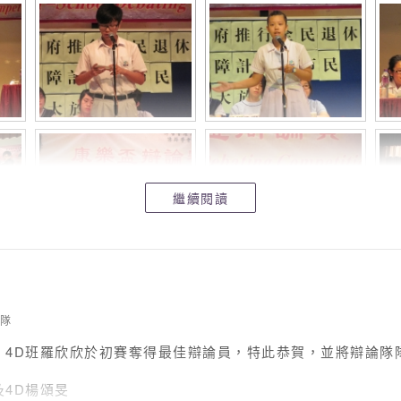
繼續閱讀
隊
 4D班羅欣欣於初賽奪得最佳辯論員，特此恭賀，並將辯論隊
及4D楊頌旻