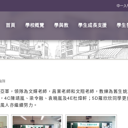
中一入
首頁
學校概覽
學與教
學生成長支援
學生
論隊
亞軍，領隊為文輝老師，昌業老師和文翔老師，教練為舊生姚
培，4C陳靖嵐、梁令融、袁曉嵐及4E杜煒軒；5D羅欣欣同學
靈風人亦繼續努力。