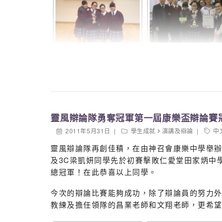
靈風辯論隊勇奪冠軍第一屆康樂盃辯論賽
2011年5月31日
學生成就
演講及辯論
中
靈風辯論隊再創佳積，在由神召會康樂中學舉辦
及3C梁凱妍同學先於初賽擊敗仁愛堂田家炳中
總冠軍！在此恭喜以上同學。
今次的辯論比賽能夠成功，除了辯論員的努力
教練及擔任領隊的昌業老師和文翔老師，更希