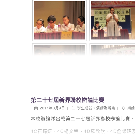
第二十七屆新界聯校辯論比賽
2011年3月9日
學生成就
演講及辯論
辯論
本校辯論隊出戰第二十七屆新界聯校辯論比賽，
4C石筠妍、4C楊文瑩、4D羅欣欣、4D詹樂瑤