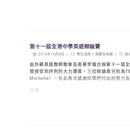
第十一屆全港中學英語辯論賽
2010年10月8日
學生成就
演講及辯論
辯
由外籍英語教師聯會及南華早報合辦第十一屆
現郤受到評判的大力讚賞，三位辯論員分別為7B班 何彥邦（
Michelle），在此再次感謝同學們付出的努力及
詳情