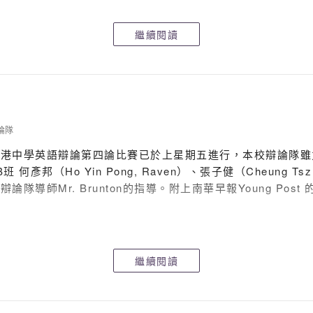
繼續閱讀
論隊
全港中學英語辯論第四論比賽已於上星期五進行，本校辯論隊雖
Ho Yin Pong, Raven）、張子健（Cheung Tsz Ki
辯論隊導師Mr. Brunton的指導。附上南華早報Young Po
繼續閱讀