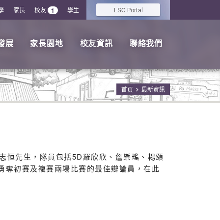
學
家長
校友
學生
LSC
1
Portal
發展
家長園地
校友資訊
聯絡我們
首頁
最新資訊
志恒先生，隊員包括5D羅欣欣、詹樂瑤、楊頌
更勇奪初賽及複賽兩場比賽的最佳辯論員，在此