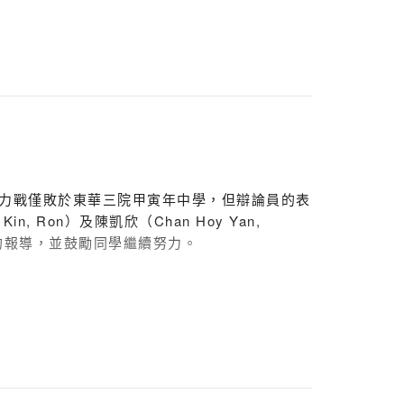
力戰僅敗於東華三院甲寅年中學，但辯論員的表
n, Ron）及陳凱欣（Chan Hoy Yan,
st 的報導，並鼓勵同學繼續努力。