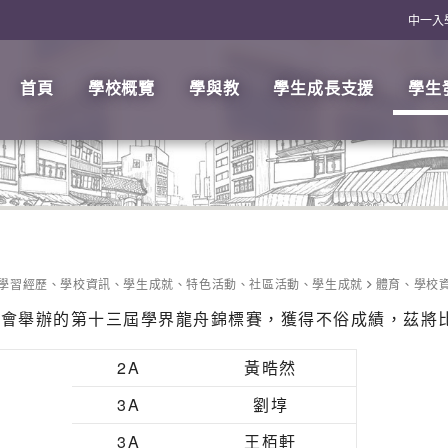
中一入
首頁
學校概覽
學與教
學生成長支援
學生
學習經歷
、
學校資訊
、
學生成就
、
特色活動
、
社區活動
、
學生成就
體育
、
學校
總會舉辦的第十三屆學界龍舟錦標賽，獲得不俗成績，茲將
2A
黃晧然
3A
劉埻
3A
王栢軒