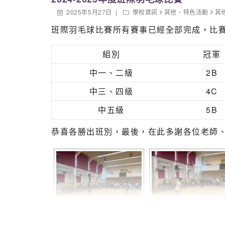
2025年5月27日
學校資訊
其他
、
特色活動
其
隊長胡正澤分享
班際羽毛球比賽所有賽事已經全部完成，比
完賽了！作為隊長很高興能與三名隊員並肩作
的每一次拉艇都是對自我意志的挑戰，你們
組別
冠軍
賽事,這座獎盃屬於賽艇機上的我們，也屬於
每一次超越自我的瞬間，感謝所有咬牙的時刻，
中一、二級
2B
Sharing by Terence Sir
中三、四級
4C
中五級
5B
This year’s competition was held at the new
allowed for a raucous crowd and great atmo
恭喜各勝出班別，最後，在此多謝各位老師
over one thousand spectators gave everyone
students cheering competitors on.
Each student could participate in at most o
rowing machine.
We are very proud of our students who all 
obtaining top results in their respective eve
Although we are very pleased with our grow