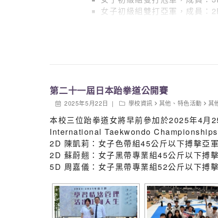
女子初級組雙打亞軍，成員：2
男子初級組團體冠軍，成員：3
男子高級組團體亞軍，成員：4
男子高級組單打亞軍，成員：4
男子高級組控毽季軍，成員：4
女子高級組控毽冠軍，成員：6
第二十一屆日本跆拳道公開賽
2025年5月22日
學校資訊
其他
、
特色活動
其
本校三位跆拳道女將早前參加於2025年4月25
International Taekwondo Cha
2D 陳凱莉：女子色帶組45公斤以下搏擊亞
2D 蘇蔚翹：女子黑帶專業組45公斤以下搏
5D 周嘉儀：女子黑帶專業組52公斤以下搏