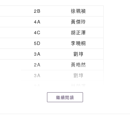
3C
徐凊堯
2B
徐珮禎
3C
葉煒妍
4A
黃傑玲
4A
蘇樂詩
4C
胡正澤
4A
黃傑玲
5D
李曉桐
4C
甘焯琳
3A
劉埻
5D
李曉桐
2A
黃晧然
2A
黃晧然
3A
劉埻
3A
劉埻
3A
林榮澤
3A
王栢軒
3A
王栢軒
繼續閱讀
3A
吳卓駿
3C
郭德尊
3C
郭德尊
4C
胡正澤
3C
林政航
4D
潘卓軒