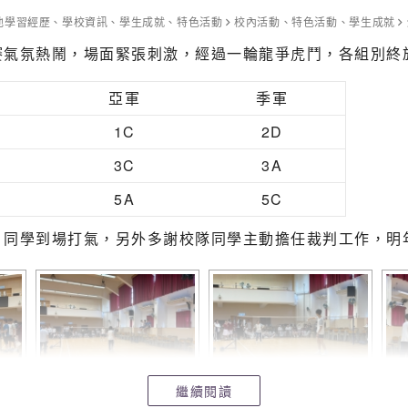
3C
曾家昌
他學習經歷
、
學校資訊
、
學生成就
、
特色活動
校內活動
、
特色活動
、
學生成就
賽氣氛熱鬧，場面緊張刺激，經過一輪龍爭虎鬥，各組別終
3C
葉文俊
戰，最終拿到了新界第12的佳績，拿到了這沉甸甸的組
的每一次拉動所得到的回饋不僅僅是風聲，更是自我設限的
4B
劉港
亞軍
季軍
台下的隊員以及以怒吼作為助力以至於聲音沙啞的兩位阿S
4C
胡正澤
讓我們都有資格托起這份榮譽，你們讓「我們」這個詞比獎盃更為
1C
2D
4C
羅弘寶
3C
3A
4D
潘卓軒
5A
5C
ly opened Go Park Venue is Sai Sha. The beautiful hall w
sphere! Students were very excited as it was the first t
5A
麥耀龍
、同學到場打氣，另外多謝校隊同學主動擔任裁判工作，明
 an energetic boost. The competitive spirit was healthy
5D
周俊銳
ne individual race and a relay event, where four teammat
performed exceptionally well, many exceeding their perso
nts.
繼續閱讀
th, we were shocked to find that other schools had also 