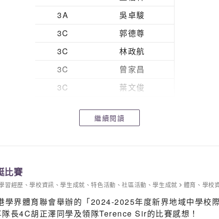
3A
吳卓駿
3C
郭德尊
3C
林政航
3C
曾家昌
3C
葉文俊
4B
劉港
繼續閱讀
4C
胡正澤
4C
羅弘寶
4D
潘卓軒
艇比賽
5A
麥耀龍
學習經歷
、
學校資訊
、
學生成就
、
特色活動
、
社區活動
、
學生成就
體育
、
學校
5D
周俊銳
香港學界體育聯會舉辦的「2024-2025年度新界地域中
4C胡正澤同學及領隊Terence Sir的比賽感想！
2C
何穎彤