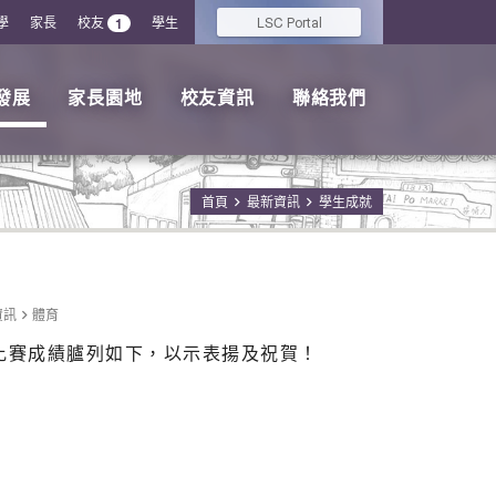
學
家長
校友
學生
LSC
1
Portal
發展
家長園地
校友資訊
聯絡我們
首頁
最新資訊
學生成就
資訊
體育
比賽成績臚列如下，以示表揚及祝賀！