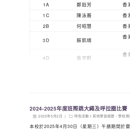
1A
鄭鈺芳
香
1C
陳泳蕎
香
2B
何昭慧
香
香
3D
蘇凱晴
香
4D
吳宇軒
6A
陳芷筠
香
6A
徐苑琪
香
2024-2025年度班際跳大繩及呼拉圈比賽
2025年5月2日
特色活動
其他學習經歷
、
學校資
本校於2025年4月30日（星期三）午膳期