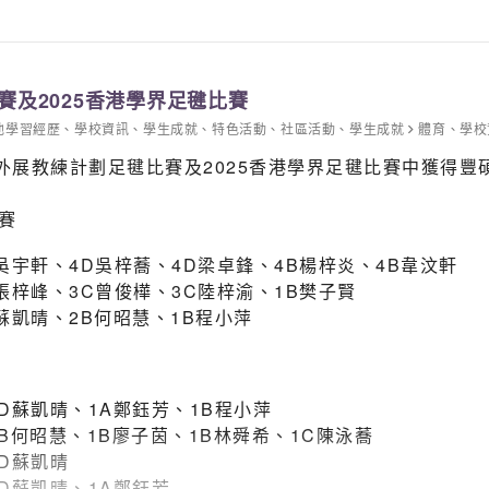
spurs us on to achieve even more next year.
nd support on the day, leading students to the competit
 students who took part.
賽及2025香港學界足毽比賽
他學習經歷
、
學校資訊
、
學生成就
、
特色活動
、
社區活動
、
學生成就
體育
、
學校
廣外展教練計劃足毽比賽及2025香港學界足毽比賽中獲得
賽
吳宇軒、4D吳梓蕎、4D梁卓鋒、4B楊梓炎、4B韋汶軒
張梓峰、3C曾俊樺、3C陸梓渝、1B樊子賢
蘇凱晴、2B何昭慧、1B程小萍
D蘇凱晴、1A鄭鈺芳、1B程小萍
B何昭慧、1B廖子茵、1B林舜希、1C陳泳蕎
D蘇凱晴
D蘇凱晴、1A鄭鈺芳