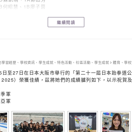
B何昭慧、1B廖子茵
C張梓峰、3C曾俊樺、3C陸梓渝
D吳宇軒、4D吳梓蕎、4D梁卓鋒、4B韋汶軒、4B楊梓炎
繼續閱讀
D吳宇軒
B韋汶軒
A陳芷筠
他學習經歷
、
學校資訊
、
學生成就
、
特色活動
、
社區活動
、
學生成就
體育
、
學校
日至27日在日本大阪市舉行的「第二十一屆日本跆拳道公開賽」（2
mpionships 2025）榮獲佳績，茲將她們的成績臚列如下，以示祝
軍
擊季軍
擊亞軍