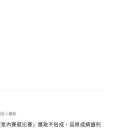
資訊
體育
學校際室內賽艇比賽」獲取不俗成，茲將成績臚列