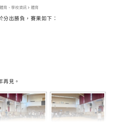
體育
、
學校資訊
體育
於分出勝負，賽果如下：
別積分的獎盃，也感謝其他參賽的隊員，你們
邊界,很高興你們能夠全力以赴參與這兩天的
ir，真正的勝利從不止于超越對手，而是你們
耀眼，Thank you all！
as smaller than previous sites, but this
ime many had joined this event, and having
年再見。
, with schools supporting each other and
es race one after the other on a single
nal bests, and a handful of students
greatly improved. This year’s times were