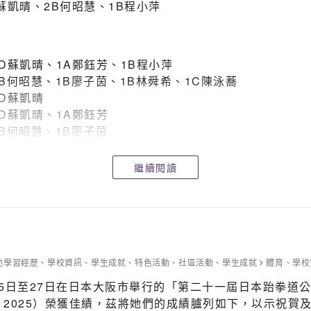
蘇凱晴、2B何昭慧、1B程小萍
D蘇凱晴、1A鄭鈺芳、1B程小萍
B何昭慧、1B廖子茵、1B林舜希、1C陳泳蕎
D蘇凱晴
D蘇凱晴、1A鄭鈺芳
B何昭慧、1B廖子茵
C張梓峰、3C曾俊樺、3C陸梓渝
D吳宇軒、4D吳梓蕎、4D梁卓鋒、4B韋汶軒、4B楊梓炎
繼續閱讀
D吳宇軒
B韋汶軒
A陳芷筠
他學習經歷
、
學校資訊
、
學生成就
、
特色活動
、
社區活動
、
學生成就
體育
、
學校
日至27日在日本大阪市舉行的「第二十一屆日本跆拳道公開賽」（2
mpionships 2025）榮獲佳績，茲將她們的成績臚列如下，以示祝