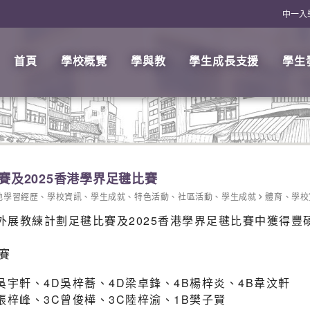
中一入
首頁
學校概覽
學與教
學生成長支援
學生
賽及2025香港學界足毽比賽
他學習經歷
、
學校資訊
、
學生成就
、
特色活動
、
社區活動
、
學生成就
體育
、
學校
廣外展教練計劃足毽比賽及2025香港學界足毽比賽中獲得
賽
吳宇軒、4D吳梓蕎、4D梁卓鋒、4B楊梓炎、4B韋汶軒
張梓峰、3C曾俊樺、3C陸梓渝、1B樊子賢