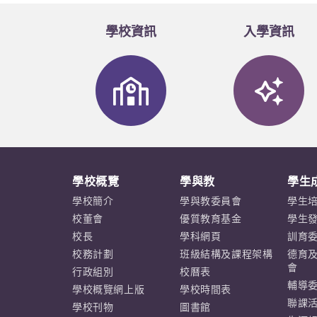
學校資訊
入學資訊
學校概覽
學與教
學生
學校簡介
學與教委員會
學生
校董會
優質教育基金
學生
校長
學科網頁
訓育
校務計劃
班級結構及課程架構
德育
會
行政組別
校曆表
輔導
學校概覽網上版
學校時間表
聯課
學校刊物
圖書館