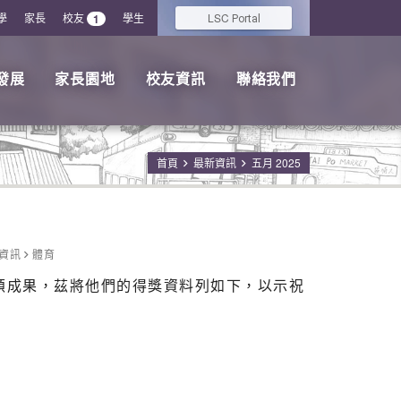
學
家長
校友
學生
LSC
1
Portal
發展
家長園地
校友資訊
聯絡我們
首頁
最新資訊
五月 2025
資訊
體育
豐碩成果，茲將他們的得獎資料列如下，以示祝