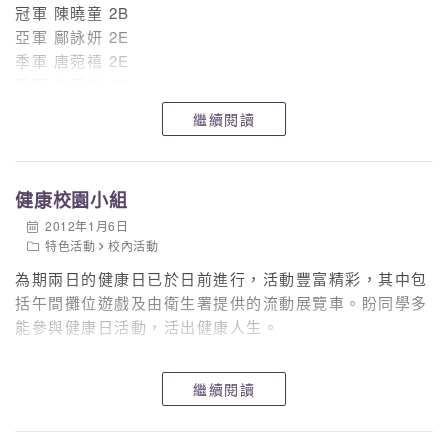
冠軍 陳曉童 2B
亞軍 鄺詠妍 2E
季軍 唐菀禧 2E
殿軍 許瞬然 2B
繼續閱讀
請同學繼續努力，打做說話一片天！
健康校園小組
2012年1月6日
特色活動
校內活動
為期兩日的健康日已於日前進行，活動豐富精彩，其中包
括午間攤位遊戲及由衛生署提供的流動展覽車。盼同學多
能參與健康日活動，活出健康人生。
繼續閱讀