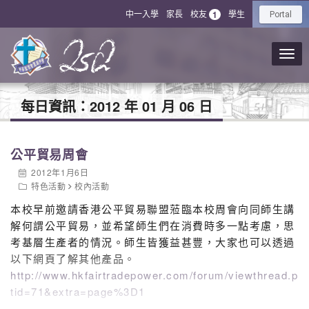
中一入學
家長
校友
學生
1
Portal
每日資訊：
2012 年 01 月 06 日
公平貿易周會
2012年1月6日
特色活動
校內活動
本校早前邀請香港公平貿易聯盟蒞臨本校周會向同師生講
解何謂公平貿易，並希望師生們在消費時多一點考慮，思
考基層生產者的情況。師生皆獲益甚豐，大家也可以透過
以下網頁了解其他產品。
http://www.hkfairtradepower.com/forum/viewthread.ph
tid=71&extra=page%3D1