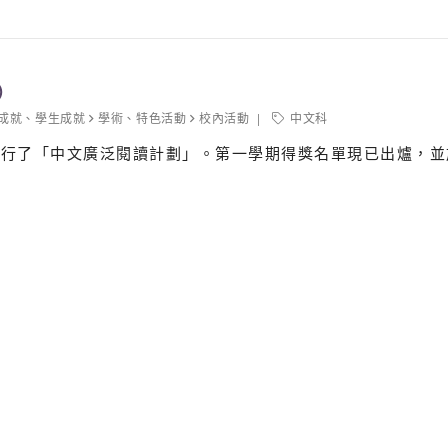
）
成就
、
學生成就
學術
、
特色活動
校內活動
中文科
行了「中文廣泛閱讀計劃」。第一學期得獎名單現已出爐，並於