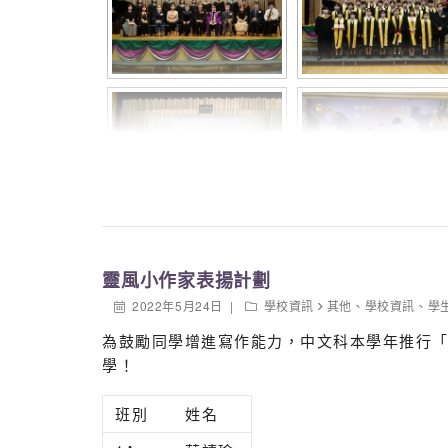
2C
巫玥瑤
2C
陳奧之
2D
白宜進
2D
周梓丹
2D
張穎淇
3A
李啟耀
3A
林嘉利
靈風小作家表揚計劃
3A
温浩强
2022年5月24日
學校資訊
其他
、
學校資訊
、
學
3B
徐苑琪
為鼓勵同學增進寫作能力，中文科本學年推行「
學！
3B
黃芷琪
3B
黃達琦
班別
姓名
3C
陳芷筠