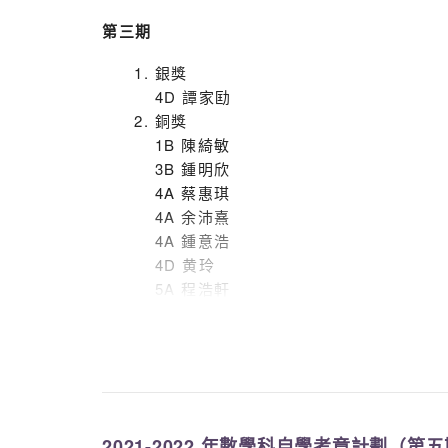
S5 So Man Ting 5A
第三期
S5 Tsang Lai Lam 5A
S5 Huang Jialou 5B
銀獎
S5 Yuen Yiu Hang 5C
4D 譚家劻
S5 Lam Kwan Lam 5D
銅獎
1B 陳綺敏
3B 鍾明欣
4A 蔡惠琪
4A 余沛熹
4A 鍾意浩
4D 黄玲
5A 程浩軒
第四期
銅獎 1B 潘詠恩
4A 薛美虹
4A 李文浩
2021-2022 年數學科自學考章計劃（第