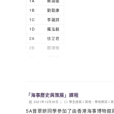
1A
蔡靖瑜
3C
何思詩
1B
劉
㦤
康
3C
蘇耀軒
1C
李藹詩
3D
田心雨
1D
羅泓毅
3D
林釔婷
2A
徐芷君
3D
黃曉慧
2B
鄒靖愉
4A
王翠滢
2C
陳蕊彤
4A
胡芝瑋
2D
邱奕威
4A
徐汶鎣
3A
聶潔茹
4B
張珈瑜
3B
蘇柏餘
4B
金雪盈
「海事歷史與策展」課程
3C
陳芷筠
4B
楊梓鋒
2021年12月30日
學生成就
其他
、
學校資訊
3D
林釔婷
5A曾翠妍同學參加了由香港海事博物
4C
方子晴
4A
王翠滢