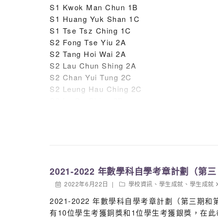
S1 Kwok Man Chun 1B
S1 Huang Yuk Shan 1C
S1 Tse Tsz Ching 1C
S2 Fong Tse Yiu 2A
S2 Tang Hoi Wai 2A
S2 Lau Chun Shing 2A
S2 Chan Yui Tung 2C
S2 Leung Hau Ching 2C
S2 Lo On Ching 2D
S3 Lai Chun Lok 3A
S3 Lee Kai Yiu 3A
S3 Zheng Shu Ling 3B
S3 Sin Ka Wai Agnes 3C
S3 Lin Yiting 3D
2021-2022 年數學科自學考章計劃（第
S3 Meng Bing Ling 3D
S4 Sit Mei Hung 4A
2022年6月22日
學校資訊
、
學生成就
、
學生成就
S4 Cheung Kar Yu 4B
2021-2022 年數學科自學考章計劃（第三
S4 Wu Yin Wing 4C
有10位學生考獲銅獎和1位學生考獲銀獎，在
S4 Huang Ling 4D