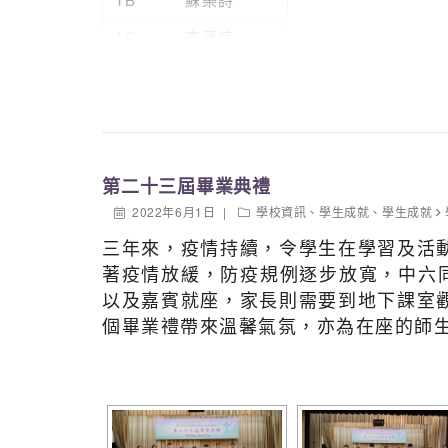
1C
李藹詩
1C
馮家洋
1D
張海兒
1D
黃綺鏵
第二十三屆畢業典禮
1D
甘焯琳
2022年6月1日
學校資訊
、
學生成就
、
學生成就
2A
洪妮娜
三年來，疫情持續，令學生在學習及活
2A
徐芷君
著疫情放緩，防疫規例逐步放寬，中六
2A
陳紫柔
以及嘉賓就座，家長則需要到地下課室
個畢業禮帶來溫馨氣氛，亦為在座的師
2B
鄒靖愉
2B
彭祉齡
2B
林兆樟
2C
徐子喬