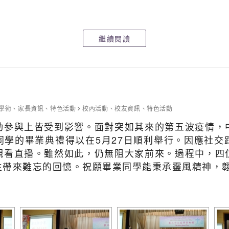
繼續閱讀
學術
、
家長資訊
、
特色活動
校內活動
、
校友資訊
、
特色活動
動參與上皆受到影響。面對突如其來的第五波疫情，
同學的畢業典禮得以在5月27日順利舉行。因應社交
觀看直播。雖然如此，仍無阻大家前來。過程中，四
生帶來難忘的回憶。祝願畢業同學能秉承靈風精神，