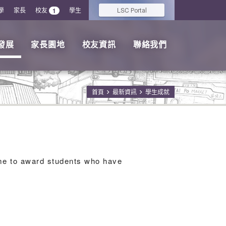
學
家長
校友
學生
LSC
1
Portal
發展
家長園地
校友資訊
聯絡我們
首頁
最新資訊
學生成就
me to award students who have