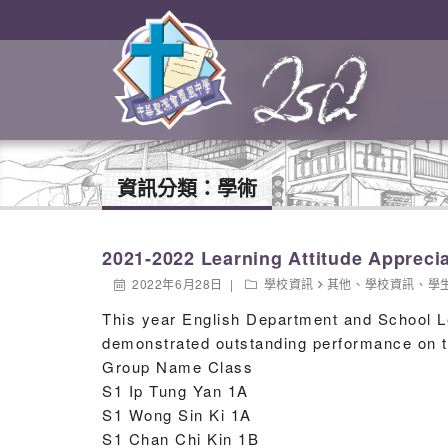
資訊分類：
學術
2021-2022 Learning Attitude Appreci
2022年6月28日
學校資訊
其他
、
學校資訊
、
學
This year English Department and School L
demonstrated outstanding performance on th
Group Name Class
S1 Ip Tung Yan 1A
S1 Wong Sin Ki 1A
S1 Chan Chi Kin 1B