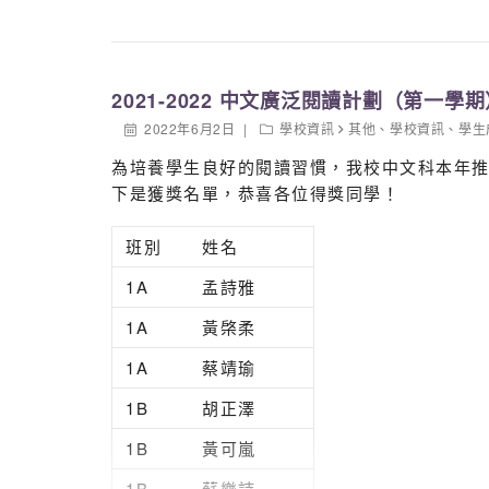
2021-2022 中文廣泛閱讀計劃（第一學期
2022年6月2日
學校資訊
其他
、
學校資訊
、
學生
為培養學生良好的閱讀習慣，我校中文科本年推
下是獲獎名單，恭喜各位得獎同學！
班別
姓名
1A
孟詩雅
1A
黃棨柔
1A
蔡靖瑜
1B
胡正澤
1B
黃可嵐
1B
蘇樂詩