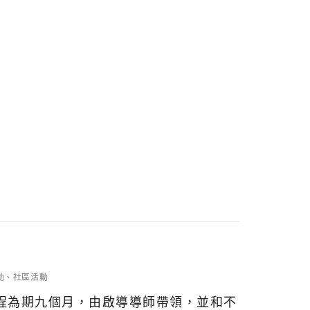
動
、
社區活動
程為期九個月，由啟導導師帶領，並和不