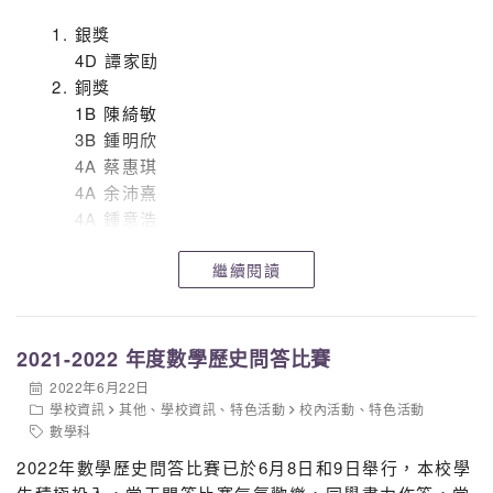
銀獎
4D 譚家劻
銅獎
1B 陳綺敏
3B 鍾明欣
4A 蔡惠琪
4A 余沛熹
4A 鍾意浩
4D 黄玲
繼續閱讀
5A 程浩軒
第四期
2021-2022 年度數學歷史問答比賽
銅獎 1B 潘詠恩
2022年6月22日
4A 薛美虹
學校資訊
其他
、
學校資訊
、
特色活動
校內活動
、
特色活動
4A 李文浩
數學科
2022年數學歷史問答比賽已於6月8日和9日舉行，本校學