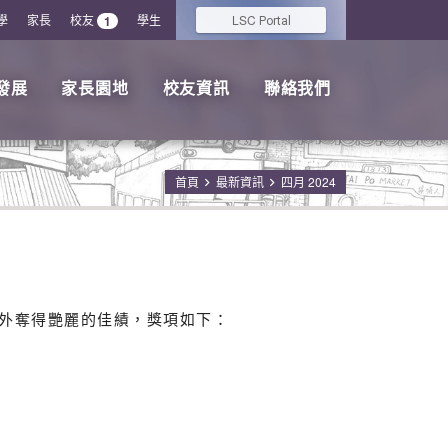
學
家長
校友
學生
LSC
1
Portal
發展
家長園地
校友資訊
聯絡我們
首頁
最新資訊
四月 2024
外奪得艷麗的佳績，獎項如下：