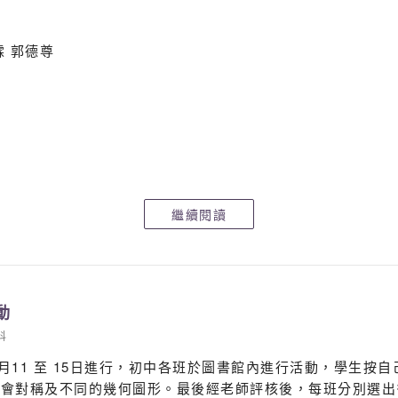
霖 郭德尊
繼續閱讀
賽區) *
動
科
活動於3月11 至 15日進行，初中各班於圖書館內進行活動，學
學會對稱及不同的幾何圖形。最後經老師評核後，每班分別選出