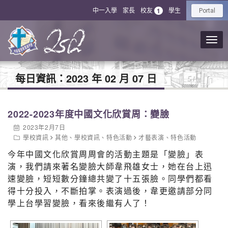
中一入學
家長
校友
學生
1
Portal
每日資訊：
2023 年 02 月 07 日
2022-2023年度中國文化欣賞周：變臉
2023年2月7日
學校資訊
其他
、
學校資訊
、
特色活動
才藝表演
、
特色活動
今年中國文化欣賞周周會的活動主題是「變臉」表
演，我們請來著名變臉大師韋飛雄女士，她在台上迅
速變臉，短短數分鐘總共變了十五張臉。同學們都看
得十分投入，不斷拍掌。表演過後，韋更邀請部分同
學上台學習變臉，看來後繼有人了！