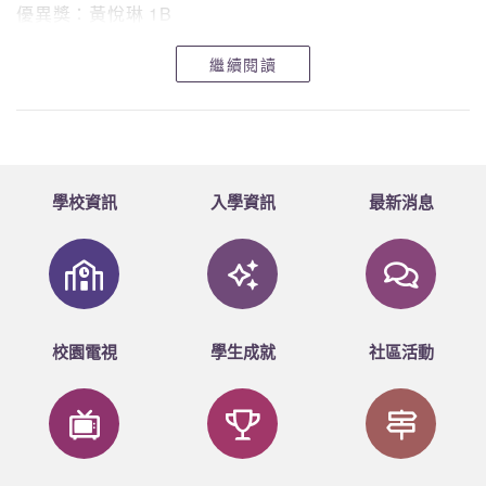
優異獎：黃悅琳 1B
高級組
繼續閱讀
冠軍：方子晴 5C
亞軍：王翠滢 5A
季軍：鄭舒齡 4A
學校資訊
入學資訊
最新消息
優異獎：王浠雨 5D
優異獎：林釔婷 4A
同時，本年舉辦了投票活動，由同學一人一票選出最
校園電視
學生成就
社區活動
喜愛的作品。得獎者是：
鄒靖愉 3B
王翠滢 5A