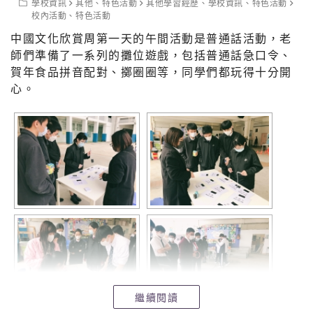
學校資訊
其他
、
特色活動
其他學習經歷
、
學校資訊
、
特色活動
校內活動
、
特色活動
中國文化欣賞周第一天的午間活動是普通話活動，老
師們準備了一系列的攤位遊戲，包括普通話急口令、
賀年食品拼音配對、擲圈圈等，同學們都玩得十分開
心。
繼續閱讀