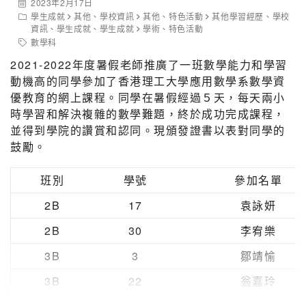
2023年2月17日
學生成就
其他
、
學校資訊
其他
、
特色活動
其他學習經歷
、
學校
資訊
、
學生成就
、
學生成就
學術
、
特色活動
數學科
2021-2022年度暑假老師推廣了一班數學能力和學習
動機高的同學參加了香港理工大學應用數學系數學資
優教育的網上課程。同學在暑假經過５天，每天兩小
時學習和解決複雜的數學難題，終於成功完成課程，
並得到學院的讚賞和認同。現頒發證書以表對同學的
鼓勵。
班別
學號
參加名單
2B
17
袁詠妍
2B
30
李宥樂
3B
3
鄒靖愉
3B
22
翁嘉玲