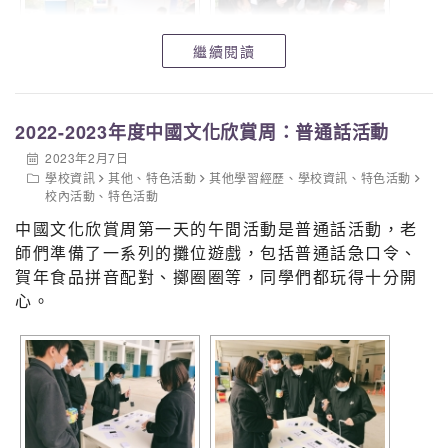
4
4D
1
卜詩韻
F
35
3.010
繼續閱讀
5
4D
5
黃濼伊
F
35
3.010
6
3A
12
曾鉻澄
F
35
3.010
2022-2023年度中國文化欣賞周：普通話活動
7
3B
11
李曉桐
F
33
2.838
2023年2月7日
8
學校資訊
3C
其他
3
、
特色活動
張之宥
其他學習經歷
F
、
學校資訊
33
、
特色活動
2.838
校內活動
、
特色活動
9
3C
5
徐子喬
F
33
2.838
中國文化欣賞周第一天的午間活動是普通話活動，老
師們準備了一系列的攤位遊戲，包括普通話急口令、
10
4A
2
陳芷筠
F
32
2.752
賀年食品拼音配對、擲圈圈等，同學們都玩得十分開
心。
中五、六級女子組
名
班
學
性
圈
姓名
總距離（km
次
別
號
別
數
1
5A
8
劉天樂
F
49
4.214