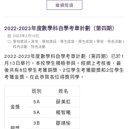
3B
24
張柏恒
繼續閱讀
3B
25
黎瑞鋒
5A
23
梁智杰
2022-2023年度數學科自學考章計劃（第四期）
5A
31
楊智曦
2023年2月16日
學校資訊
其他
、
學校資訊
、
學生成就
、
學生成就
學術
、
特色活動
6B
15
許啟麟
校內活動
、
特色活動
2022-2023年度數學科自學考章計劃（第四期）已於1
月13日舉行，本校學生積極參與。經網上考核後，最
後共有8位學生考獲銅獎、2位學生考獲銀獎和2位學生
考獲金獎，在此恭賀各位得獎同學。
班別
姓名
5A
薛美虹
金獎
5A
楊智曦
3B
鄒靖愉
銀獎