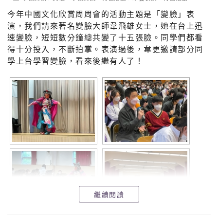
中一、二級
1B
2D
今年中國文化欣賞周周會的活動主題是「變臉」表
演，我們請來著名變臉大師韋飛雄女士，她在台上迅
中三、四級
4C
4D
速變臉，短短數分鐘總共變了十五張臉。同學們都看
中五、六級
5D
5B
得十分投入，不斷拍掌。表演過後，韋更邀請部分同
學上台學習變臉，看來後繼有人了！
個人成績
中一、二級女子組
名
班
學
性
圈
姓名
總距離（km
次
別
號
別
數
1
1B
12
蔡卓瑜
F
37
3.182
2
2B
3
張卓嘉
F
34
2.924
3
1B
6
黃月琳
F
33
2.838
繼續閱讀
4
2B
9
龔雪瑤
F
32
2.752
5
2B
12
潘詠恩
F
30
2.580