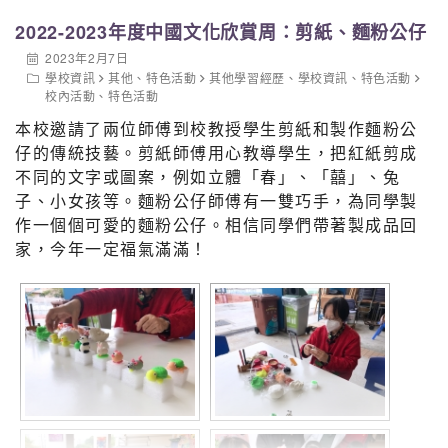
2022-2023年度中國文化欣賞周：剪紙、麵粉公仔
6
2B
17
袁詠妍
F
30
2.580
2023年2月7日
7
2C
9
謝芷澄
F
30
2.580
學校資訊
其他
、
特色活動
其他學習經歷
、
學校資訊
、
特色活動
校內活動
、
特色活動
8
1C
6
梁舒喬
F
30
2.580
本校邀請了兩位師傅到校教授學生剪紙和製作麵粉公
9
2A
11
蔡靖瑜
F
29
2.494
仔的傳統技藝。剪紙師傅用心教導學生，把紅紙剪成
不同的文字或圖案，例如立體「春」、「囍」、兔
10
2A
12
黃綽姿
F
29
2.494
子、小女孩等。麵粉公仔師傅有一雙巧手，為同學製
作一個個可愛的麵粉公仔。相信同學們帶著製成品回
家，今年一定福氣滿滿！
中三、四級女子組
名
班
學
性
圈
姓名
總距離（km
次
別
號
別
數
1
4A
14
呂思頴
F
36
3.096
2
4A
16
冼珈蔚
F
36
3.096
3
4A
13
林釔婷
F
35
3.010