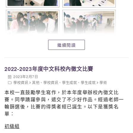
2
6A
11
曾翠妍
F
39
3.354
3
5A
10
劉宛琪
F
39
3.354
4
5D
4
呂皓琳
F
36
3.096
5
5A
11
薛美虹
F
35
3.010
繼續閱讀
6
5B
6
石心柔
F
35
3.010
7
5D
7
戴曉彤
F
34
2.924
2022-2023年度中文科校內徵文比賽
8
6A
4
劉逸晴
F
30
2.580
2023年2月7日
學校資訊
其他
、
學校資訊
、
學生成就
、
學生成就
學術
9
5A
6
胡芝瑋
F
30
2.580
本校一直鼓勵學生寫作，於本年度舉辦校內徵文比
10
5D
6
蘇倩琳
F
30
2.580
賽。同學踴躍參與，遞交了不少好作品。經過老師一
輪篩選後，比賽的得獎者經已誕生。以下是獲獎名
單：
女老師
初級組
名
班
學
性
圈