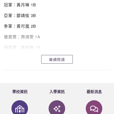
姓名
總距離（km
冠軍：黃月琳 1B
次
別
號
別
數
1
5D
0
陳佩雯
F
34
2.924
亞軍：鄒靖愉 3B
2
5D
0
麥芷珊
F
32
2.752
季軍：黃可嵐 2B
3
4D
0
蔣如鳳
F
31
2.666
優異獎：周靖雯 1A
4
1D
0
潘庭碧
F
30
2.580
優異獎：黃悅琳 1B
5
1B
0
梁嘉欣
F
29
2.494
高級組
繼續閱讀
冠軍：方子晴 5C
亞軍：王翠滢 5A
季軍：鄭舒齡 4A
學校資訊
入學資訊
最新消息
優異獎：王浠雨 5D
優異獎：林釔婷 4A