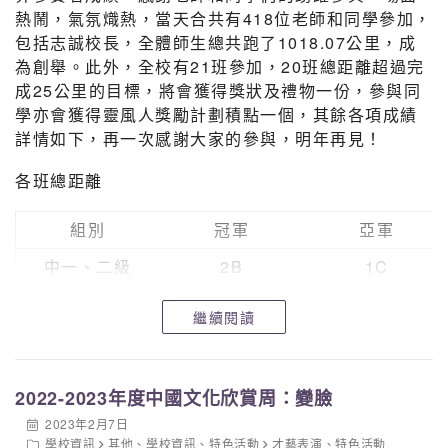
男子乙組全場總冠軍
4C
熱鬧，氣氛熾熱，當天合共有418位老師和同學參加，
包括志誠校長，全體師生總共跑了1018.07公里，成
女子甲組全場總冠軍
6A
為創舉。此外，全校有21班參加，20班總距離超過完
男子甲組全場總冠軍
6B
成25公里的目標，將會獲得獎狀及禮物一份，參與同
學亦會獲得靈風人獎勵計劃積點一個，其餘各項成績
全場最佳投入參與獎
2B
詳情如下，再一次感謝大家的參與，明年再見！
各班總距離
組別
冠軍
亞軍
中一、二級
2B
1C
中三、四級
4A
3B
繼續閱讀
中五、六級
5A
6A
各班平均距離
2022-2023年度中國文化欣賞周：變臉
2023年2月7日
組別
冠軍
亞軍
學校資訊
其他
、
學校資訊
、
特色活動
才藝表演
、
特色活動