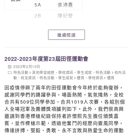
5A
余沛熹
2B
陳紀瑩
2B
趙靈兒
繼續閱讀
3B
張柏恒
5A
陳寶兒
銅獎
2022-2023年度第23屆田徑運動會
5A
葉智然
2023年2月10日
5B
楊梓鋒
特色活動
其他學習經歷
、
學校資訊
、
學生成就
、
特色活動
校內活
動
、
校友資訊
、
特色活動
、
學生成就
體育
、
學校資訊
體育
5C
李俊鵬
因疫情停辧了兩年的田徑運動會今年終於能夠復辦，
5D
張嘉桉
感謝同學們的踴躍參與，場面熱鬧，氣氛熾熱，全校
合共有509位同學參加，合共1019人次賽，各組別個
人全場冠軍及團體獎項臚列如下。此外，我們很高興
邀請到香港標槍紀錄保持者許懷熙先生擔任頒獎嘉
賓，並作標槍示範，透過他奮鬥的經歷向靈風同學，
傳達拼搏、堅毅、勇敢、永不言敗與熱愛生命的運動