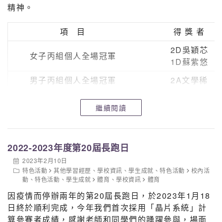
精神。
項 目
得 獎 者
2D吳穎芯
女子丙組個人全場冠軍
1D蘇紫悠
男子丙組個人全場冠軍
2A文學稀
女子乙組個人全場冠軍
3B李曉桐
繼續閱讀
男子乙組個人全場冠軍
4C李天樂
女子甲組個人全場冠軍
5A劉宛琪
2022-2023年度第20屆長跑日
男子甲組個人全場冠軍
4D林龍杰
2023年2月10日
特色活動
女子丙組全場總冠軍
其他學習經歷
、
學校資訊
、
學生成就
、
特色活動
2B
校內活
動
、
特色活動
、
學生成就
體育
、
學校資訊
體育
男子丙組全場總冠軍
2B
因疫情而停辦兩年的第20屆長跑日，於2023年1月18
日終於順利完成，今年我們首次採用「晶片系統」計
女子乙組全場總冠軍
3B
算參賽者成績，感謝老師和同學們的踴躍參與，場面