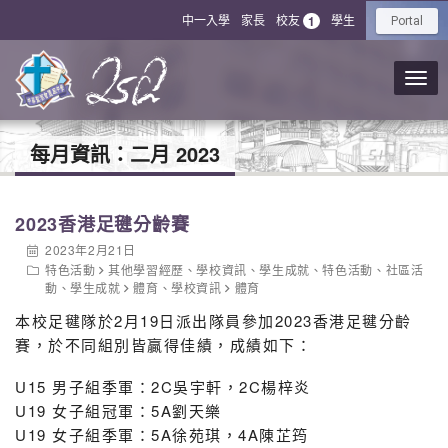
中一入學
家長
校友
學生
1
Portal
每月資訊：
二月 2023
2023香港足毽分齡賽
2023年2月21日
特色活動
其他學習經歷
、
學校資訊
、
學生成就
、
特色活動
、
社區活
動
、
學生成就
體育
、
學校資訊
體育
本校足毽隊於2月19日派出隊員參加2023香港足毽分齡
賽，於不同組別皆贏得佳績，成績如下：
U15 男子組季軍：2C吳宇軒，2C楊梓炎
U19 女子組冠軍：5A劉天樂
U19 女子組季軍：5A徐苑琪，4A陳芷筠