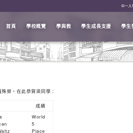
中一入
首頁
學校概覽
學與教
學生成長支援
學生
獲殊榮，在此恭賀梁同學：
成績
s
World
can
5
altz
Place