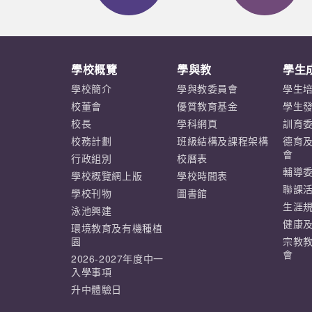
學校概覽
學與教
學生
學校簡介
學與教委員會
學生
校董會
優質教育基金
學生
校長
學科網頁
訓育
校務計劃
班級結構及課程架構
德育
會
行政組別
校曆表
輔導
學校概覽網上版
學校時間表
聯課
學校刊物
圖書館
生涯
泳池興建
健康
環境教育及有機種植
園
宗教
會
2026-2027年度中一
入學事項
升中體驗日