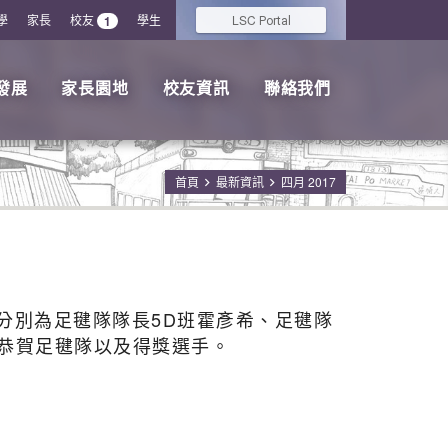
學
家長
校友
學生
LSC
1
Portal
發展
家長園地
校友資訊
聯絡我們
首頁
最新資訊
四月 2017
手分別為足毽隊隊長5D班霍彥希、足毽隊
此恭賀足毽隊以及得獎選手。