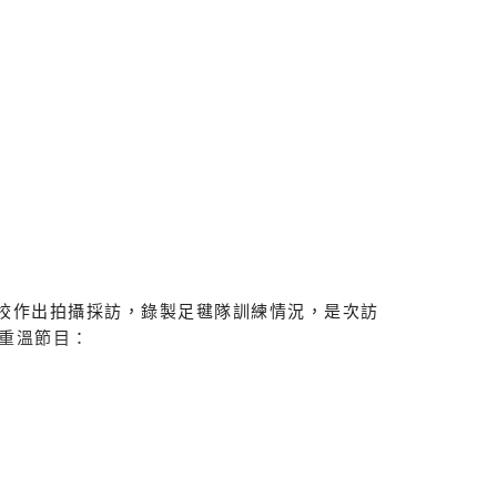
E5%B1%95%E6%88%90%E7%B8%BE.pdf
製作隊到校作出拍攝採訪，錄製足毽隊訓練情況，是次訪
重溫節目：
1123056234470792