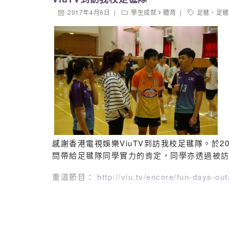
2017年4月6日
學生成就
體育
足毽
、
足毽
http://www.hkshuttlecock.org/w
感謝香港電視娛樂ViuTV到訪我校足毽隊。於201
問帶給足毽隊同學實力的肯定，同學亦透過被
重溫節目：
http://viu.tv/encore/fun-days-o
足毽總會Facebook專頁比賽當天精華
https://www.facebook.com/pg/hong