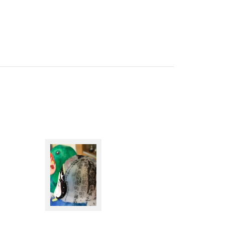
靈風中學介紹足毽運動。