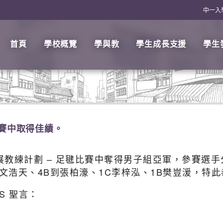
中一入
首頁
學校概覽
學與教
學生成長支援
學生
比賽中取得佳績。
的外展教練計劃 – 足毽比賽中奪得男子組亞軍，參賽選
班文浩天、4B到張柏濠、1C李梓泓、1B樊豈湲，特
S 聖言：