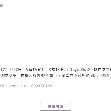
隊
p-content/uploads/2017/02/2017%E5%A4%96%
7年1月7日，ViuTV節目 《課外 Fun Days Out》 
訪獲益良多。拍攝及錄製照片如下，同學亦不可錯過到以下網址
ut#fun-days-oute1820170129
相片：
繼續閱讀
kongshuttlecock/photos/?tab=album&album_id=