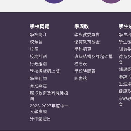
學校概覽
學與教
學生
學校簡介
學與教委員會
學生
校董會
優質教育基金
學生
校長
學科網頁
訓育
校務計劃
班級結構及課程架構
德育
會
行政組別
校曆表
輔導
學校概覽網上版
學校時間表
聯課
學校刊物
圖書館
生涯
泳池興建
健康
環境教育及有機種植
園
宗教
會
2026-2027年度中一
入學事項
升中體驗日