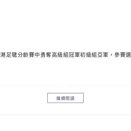
辦的全港足毽分齡賽中勇奪高級組冠軍初級組亞軍，參賽
繼續閱讀