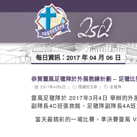
每日資訊：
2017 年 04 月 06 日
恭賀靈風足毽隊於外展教練計劃 – 足毽
2017年4月6日
隱藏的文章
足毽隊
靈風足毽隊於 2017年3月4日 舉辦
副隊長4C班張敦銘、足毽隊副隊長4A
當天最精彩的一場比賽，準決賽靈風 V