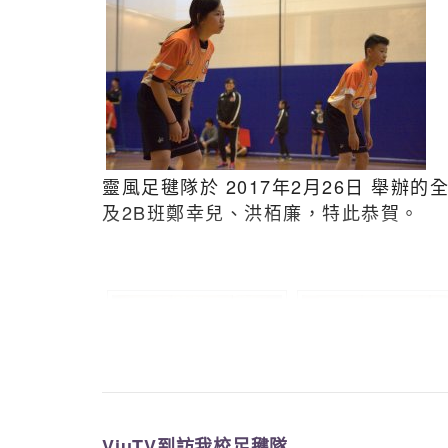
靈風足毽隊於 2017年2月26日 舉
及2B班鄭幸兒、洪栢廉，特此恭賀。
比賽成績：
ViuTV到訪我校足毽隊