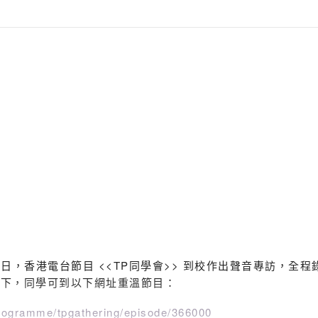
1日，香港電台節目 <<TP同學會>> 到校作出聲音專訪，全程
如下，同學可到以下網址重溫節目：
ViuTV製作的青少年節目，2016年10月2號到2017年3月26號逢
18 集 (20170129) 透過到訪靈風中學介紹足毽運動。
/programme/tpgathering/episode/366000