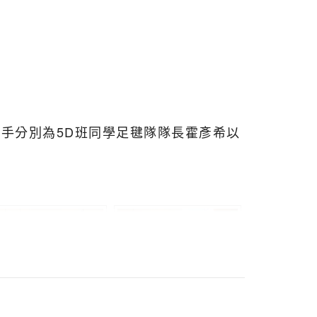
選手分別為5D班同學足毽隊隊長霍彥希以