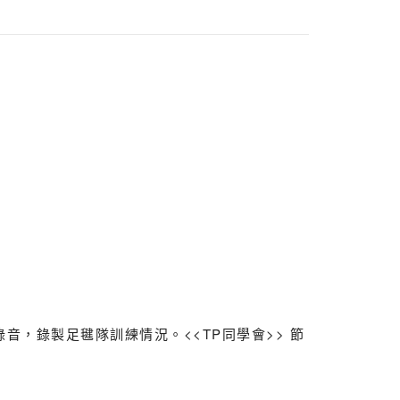
錄音，錄製足毽隊訓練情況。<<TP同學會>> 節
星期日於17:30-18:00在ViuTV播放，節目介紹