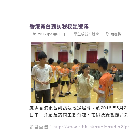
香港電台到訪我校足毽隊
2017年4月6日
學生成就
體育
足毽隊
感謝香港電台到訪我校足毽隊。於2016年5月2
目中，介紹及訪問生動有趣，拍攝及錄製照片
有關《課外 Fun Days Out》 是香港電視娛樂
不同類型的課外活動。全節目只有 26 集，當中第 
節目重溫：
http://www.rthk.hk/radio/radio2