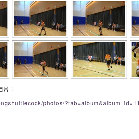
相片：
kongshuttlecock/photos/?tab=album&album_id=