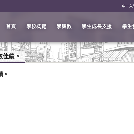
中一入
首頁
學校概覽
學與教
學生成長支援
學生
取佳績。
績。