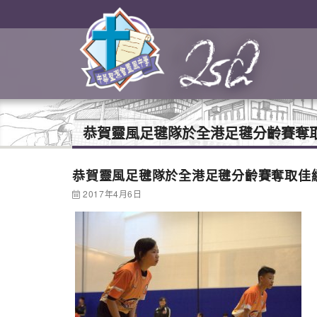
恭賀靈風足毽隊於全港足毽分齡賽奪
恭賀靈風足毽隊於全港足毽分齡賽奪取佳
2017年4月6日