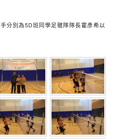
選手分別為5D班同學足毽隊隊長霍彥希以