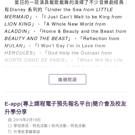
當日的一班演員載歌載舞的演繹了不少音樂劇經典﹕
有Disney 系列的「Under the Sea
from LITTLE
MERMAID
」、「I Just Can’t Wait to be King
from
LION KING
」、「A Whole New World
from
ALADDIN
」、「Home & Beauty and the Beast
from
BEAUTY AND THE BEAST
」、「Reflection
from
MULAN
」、「I Won’t Say I’m in Love
from
HERCULES
」、「God Help the Outcast
from
NORTE DAME DE PARIS
」、「When Will My Life
Begin
from TANGLED
」；有最膾炙人口的「Do You
Want to Build a Snowman & Let it Go
from
繼續閱讀
FROZEN
」；還有「Another Suitcase in Another Hall
& You Must Love Me
from EVITA
」、「Good
Morning Baltimore & Mama, I’m a Big Girl Now &
E-app(專上課程電子預先報名平台)簡介會及校友
You Can’t Stop the Beat
from HAIRSPRAY
」和「Do
Re Mi
from THE SOUND OF MUSIC
」。表演精彩，
升學分享
師生齊表讚賞！
2016年2月19日
學校資訊
、
特色活動
校內活動
、
特色活動
升學就業輔導組