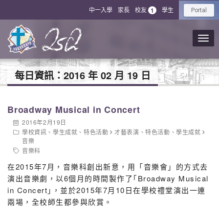
中一入學
家長
校友
學生
1
Portal
每日資訊：
2016 年 02 月 19 日
Broadway Musical in Concert
2016年2月19日
學校資訊
、
學生成就
、
特色活動
才藝表演
、
特色活動
、
學生成就
音樂
音樂科
在2015年7月，音樂科創出新意，用「音樂會」的方式去
演出音樂劇，以6個月的時間製作了｢Broadway Musical
in Concert｣，並於2015年7月10日在學校禮堂演出一連
兩場，全校師生都參與欣賞。