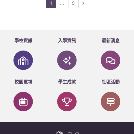
1
…
3
致送主禮嘉賓紀念
1A
LAU CHING MAN
劉靜雯
好學
2
馮瑞興校長
品
1A
YEUNG WING TING
楊詠婷
好學
香港教育局高級課程發展主
3
主禮嘉賓致辭
1A
SIN YEE MAN
單綺文
好學
(資優教育) 黃忠波先生
學校資訊
入學資訊
最新消息
1A
CHAU WING YAN
鄒咏欣
好學
香港資優教育學苑總監
4
頒發證書
(教師專業發展及家長支援
1A
YU TSZ CHEUNG
余子將
好學
林克忠先生
CHOI KWOK KUEN
1A
香港教育局高級課程發展主
蔡國權
好學
5
頒獎
ROSS
(資優教育) 黃忠波先生
校園電視
學生成就
社區活動
1A
CHEUNG PAK HO
張柏濠
好學
導師分享
負責導師──李嶸老師、盧
6
(讚賞學員表現)
師、黃永基老師、莊曉輝老
1A
SO KWUN LOK
蘇冠絡
好學
7
學員心聲分享
負責導師及學員
1A
WONG KAI HEI
黃啓僖
好學
香港資優教育學苑總監
1A
CHEUNG TUN MING
張敦銘
好學
8
主禮嘉賓致辭
(教師專業發展及家長支援
1A
CHUI HEI LAM
徐浠林
好學
林克忠先生