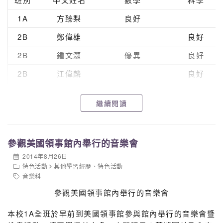
1A
方臻梨
良好
2B
鄭偉雄
良好
2B
鍾文灝
優異
良好
2B
江偉麟
良好
2B
余彥慶
良好
繼續閱讀
2D
劉科寧
良好
良好
3A
梁偉熙
良好
參觀美國領事館內舉行的音樂會
3C
葉清怡
良好
2014年8月26日
4C
廖詩琪
良好
特色活動
其他學習經歷
、
特色活動
音樂科
4D
廖李
優異
優異
參觀美國領事館內舉行的音樂會
本校1A全班於早前到美國領事館參與館內舉行的音樂會暨