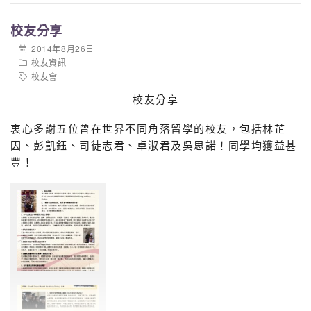
亞軍
1A
4D
校友分享
季軍
2B
3B
2014年8月26日
校友資訊
特此恭賀，並希望各同繼續努力參與各項班際比賽！
校友會
校友分享
衷心多謝五位曾在世界不同角落留學的校友，包括林芷
因、彭凱鈺、司徒志君、卓淑君及吳思諾！同學均獲益甚
豐！