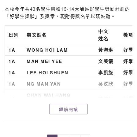
時
下午2時30分至下午3時30分
本校今年共43名學生榮獲13-14大埔區好學生獎勵計劃的
間:
「好學生獎狀」及獎章，現附得獎名單以茲鼓勵。
地
禮堂
中文
點:
班別
英文姓名
獎項
姓名
主禮嘉
香港教育局高級課程發展主任(資優教育) 黃
1A
WONG HOI LAM
黃海琳
好學
賓:
1A
MAN MEI YEE
文美儀
好學
香港資優教育學苑總監(教師專業發展及家長
忠先生
1A
LEE HOI SHUEN
李凱旋
好學
司 儀:
王文翔主任
1A
NG MAN YAN
吳汶欣
好學
CHAN WAI HANG
1A
陳偉恒
好學
HOWARD
程序
繼續閱讀
1A
LI LAM FUNG
李林峰
好學
項目
負責人
1A
FONG CHUN LEI
方臻梨
好學
1
致歡迎辭
馮瑞興校長
1A
CHENG KA CHEONG
鄭家昌
好學