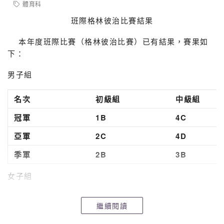
體育科
班際格林彼治比賽結果
本年度班際比賽（格林彼治比賽）已有結果，賽果如
下：
男子組
名次
初級組
中級組
冠軍
1B
4C
亞軍
2C
4D
季軍
2B
3B
女子組
名次
初級組
中級組
繼續閱讀
冠軍
2C
4C