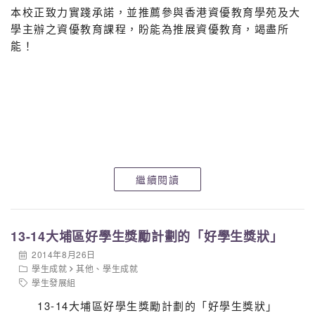
本校正致力實踐承諾，並推薦參與香港資優教育學苑及大
學主辦之資優教育課程，盼能為推展資優教育，竭盡所
能！
中華聖潔會靈風中學
繼續閱讀
全港小學
科學(初階)及數學(中階)資優訓練課程
2013-14
頒獎禮程序
13-14大埔區好學生獎勵計劃的「好學生獎狀」
2014年8月26日
學生成就
其他
、
學生成就
學生發展組
日
2014年7月12日（星期六）
期:
13-14大埔區好學生獎勵計劃的「好學生獎狀」