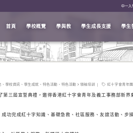
中一入
首頁
學校概覽
學與教
學生成長支援
學生
他
、
學校資訊
、
學生成就
、
特色活動
、
特色活動
領袖培訓
紅十字會青年
日舉行了第三屆宣誓典禮，邀得香港紅十字會青年及義工事務部新
力，成功完成紅十字知識、基礎急救、社區服務、友誼活動、步操