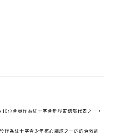
手及10位會員作為紅十字會新界東總部代表之一，
於作為紅十字青少年核心訓練之一的的急救訓