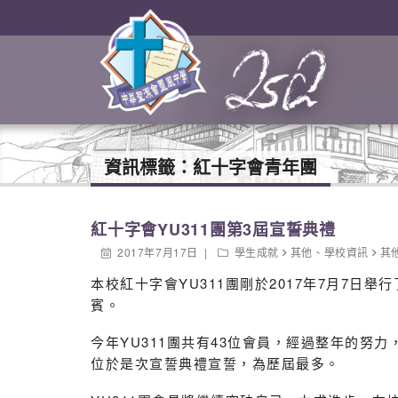
資訊標籤：
紅十字會青年團
紅十字會YU311團第3屆宣誓典禮
2017年7月17日
學生成就
其他
、
學校資訊
其
本校紅十字會YU311團剛於2017年7月7
賓。
今年YU311團共有43位會員，經過整年的努
位於是次宣誓典禮宣誓，為歷屆最多。