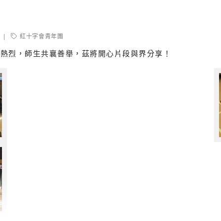
紅十字會青年團
應熱烈，師生共襄善舉，茲將開心片段與界分享！