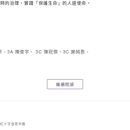
即時的治理，實踐「保護生命」的人道使命。
家軒、3A 陳俊宇、 3C 陳冠傑、3C 謝純恩、
繼續閱讀
紅十字會青年團