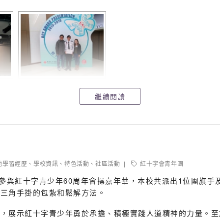
繼續閱讀
他學習經歷
、
學校資訊
、
特色活動
、
社區活動
紅十字會青年團
27日參與紅十字青少年60周年會操嘉年華，本校共派出1位團旗
範三角手掛的包紮和鬆解方法。
定，展示紅十字青少年勇於承擔、積極實踐人道精神的力量。至