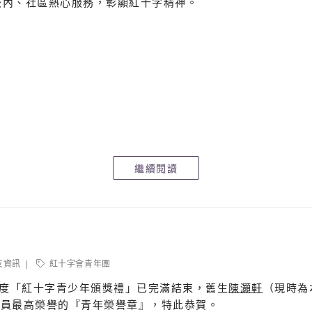
在校內、社區熱心服務，彰顯紅十字精神。
繼續閱讀
友資訊
紅十字會青年團
16年度「紅十字青少年頒獎禮」已完滿結束，舊生
陳灝軒
（現時為
會員最高榮譽的『青年榮譽章』，特此恭賀。