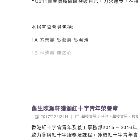
YU311團會員將繼續突破自己，力求進步，
本屆宣誓會員包括:
1A 方志鑫 吳淑慧 吳君浩
1B 林迪樂 羅澤心
1C 林子揚 張淳靜
1D 李岱諺 石穎軒
2A 周加承 白睿
2B 梁梓傑 譚家鈞 尹曉嵐 嚴嘉兒
舊生陳灝軒獲頒紅十字青年榮譽章
2017年2月24日
學校資訊
其他
、
學校資訊
、
校
2C 陶瑋玲
香港紅十字會青年及義工事務部2015 – 20
2D 陳家軒
致力參與紅十字服務及課程，獲頒紅十字青年