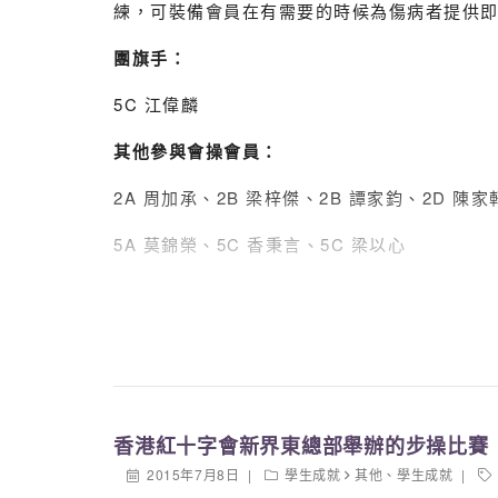
練，可裝備會員在有需要的時候為傷病者提供
團旗手：
5C 江偉麟
其他參與會操會員：
2A 周加承、2B 梁梓傑、2B 譚家鈞、2D 陳
5A 莫錦榮、5C 香秉言、5C 梁以心
香港紅十字會新界東總部舉辦的步操比賽
2015年7月8日
學生成就
其他
、
學生成就