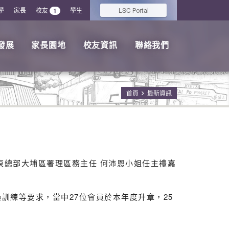
學
家長
校友
學生
LSC
1
Portal
發展
家長園地
校友資訊
聯絡我們
首頁
最新資訊
團
界東總部大埔區署理區務主任 何沛恩小姐任主禮嘉
訓練等要求，當中27位會員於本年度升章，25