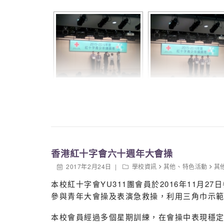
3A 陳俊宇 王露霏
3B 張婷月
3C 陳冠傑 謝純恩
3D 羅灝賢
4C 趙婉珍
5C 余彥慶
香港紅十字會六十週年大會操
其他升章會員包括 :
2017年2月24日
學校資訊
其他
、
特色活動
其
1D 馬佳伶 李縉
本校紅十字會YU311團會員於2016年11月
參與青年大會操及表演急救操，利用三角巾示
本校會員經過多個星期訓練，在會操中表現穩