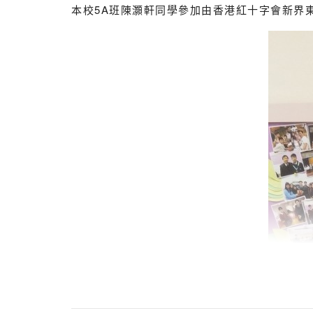
本校5A班陳灝軒同學參加由香港紅十字會新界